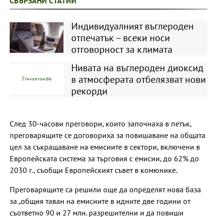
СВЪРЗАНИ СТАТИИ
Индивидуалният въглероден
отпечатък – всеки носи
отговорност за климата
Нивата на въглероден диоксид
в атмосферата отбелязват нови
рекорди
След 30-часови преговори, които започнаха в петък,
преговарящите се договориха за повишаване на общата
цел за съкращаване на емисиите в сектори, включени в
Европейската система за търговия с емисии, до 62% до
2030 г., съобщи Европейският съвет в комюнике.
Преговарящите са решили още да определят нова база
за „общия таван на емисиите в идните две години от
съответно 90 и 27 млн. разрешителни и да повиши