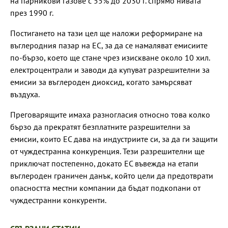
на парникови газове с 55% до 2030 г. спрямо нивата
през 1990 г.
Постигането на тази цел ще наложи реформиране на
въглеродния пазар на ЕС, за да се намаляват емисиите
по-бързо, което ще стане чрез изискване около 10 хил.
електроцентрали и заводи да купуват разрешителни за
емисии за въглероден диоксид, когато замърсяват
въздуха.
Преговарящите имаха разногласия относно това колко
бързо да прекратят безплатните разрешителни за
емисии, които ЕС дава на индустриите си, за да ги защити
от чуждестранна конкуренция. Тези разрешителни ще
приключат постепенно, докато ЕС въвежда на етапи
въглероден граничен данък, който цели да предотврати
опасността местни компании да бъдат подкопани от
чуждестранни конкуренти.