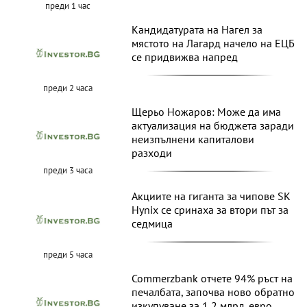
преди 1 час
Кандидатурата на Нагел за
мястото на Лагард начело на ЕЦБ
се придвижва напред
преди 2 часа
Щерьо Ножаров: Може да има
актуализация на бюджета заради
неизпълнени капиталови
разходи
преди 3 часа
Акциите на гиганта за чипове SK
Hynix се сринаха за втори път за
седмица
преди 5 часа
Commerzbank отчете 94% ръст на
печалбата, започва ново обратно
изкупуване за 1,2 млрд. евро