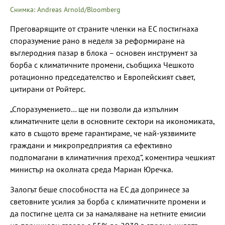
Снимка: Andreas Arnold/Bloomberg
Преговарящите от страните членки на ЕС постигнаха
споразумение рано в неделя за реформиране на
въглеродния пазар в блока – основен инструмент за
борба с климатичните промени, съобщиха Чешкото
ротационно председателство и Европейският съвет,
цитирани от Ройтерс.
„Споразумението… ще ни позволи да изпълним
климатичните цели в основните сектори на икономиката,
като в същото време гарантираме, че най-уязвимите
граждани и микропредприятия са ефективно
подпомагани в климатичния преход“, коментира чешкият
министър на околната среда Мариан Юречка.
Залогът беше способността на ЕС да допринесе за
световните усилия за борба с климатичните промени и
да постигне целта си за намаляване на нетните емисии