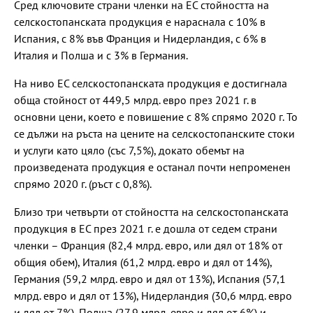
Сред ключовите страни членки на ЕС стойността на
селскостопанската продукция е нараснала с 10% в
Испания, с 8% във Франция и Нидерландия, с 6% в
Италия и Полша и с 3% в Германия.
На ниво ЕС селскостопанската продукция е достигнала
обща стойност от 449,5 млрд. евро през 2021 г. в
основни цени, което е повишение с 8% спрямо 2020 г. То
се дължи на ръста на цените на селскостопанските стоки
и услуги като цяло (със 7,5%), докато обемът на
произведената продукция е останал почти непроменен
спрямо 2020 г. (ръст с 0,8%).
Близо три четвърти от стойността на селскостопанската
продукция в ЕС през 2021 г. е дошла от седем страни
членки – Франция (82,4 млрд. евро, или дял от 18% от
общия обем), Италия (61,2 млрд. евро и дял от 14%),
Германия (59,2 млрд. евро и дял от 13%), Испания (57,1
млрд. евро и дял от 13%), Нидерландия (30,6 млрд. евро
и дял от 7%), Полша (27,9 млрд. евро и дял от 6%) и