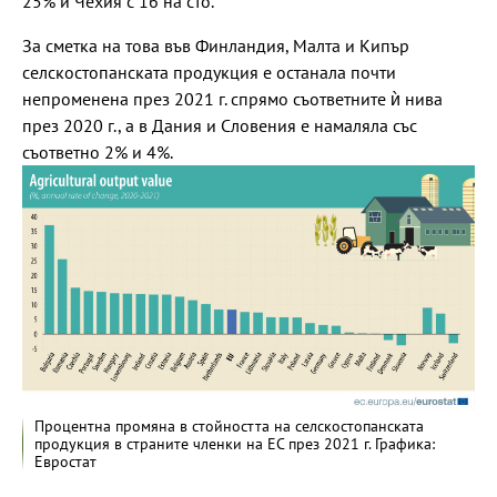
25% и Чехия с 16 на сто.
За сметка на това във Финландия, Малта и Кипър
селскостопанската продукция е останала почти
непроменена през 2021 г. спрямо съответните ѝ нива
през 2020 г., а в Дания и Словения е намаляла със
съответно 2% и 4%.
Процентна промяна в стойността на селскостопанската
продукция в страните членки на ЕС през 2021 г. Графика:
Евростат