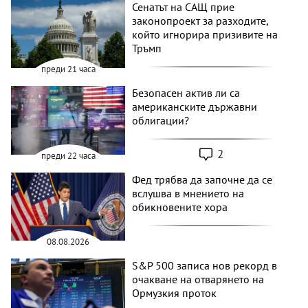
Сенатът на САЩ прие
законопроект за разходите,
който игнорира призивите на
Тръмп
преди 21 часа
Безопасен актив ли са
американските държавни
облигации?
2
преди 22 часа
Фед трябва да започне да се
вслушва в мнението на
обикновените хора
08.08.2026
S&P 500 записа нов рекорд в
очакване на отварянето на
Ормузкия проток