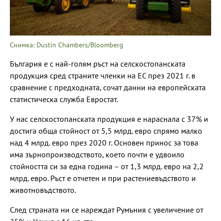
Снимка: Dustin Chambers/Bloomberg
България е с най-голям ръст на селскостопанската
продукция сред страните членки на ЕС през 2021 г. в
сравнение с предходната, сочат данни на европейската
статистическа служба Евростат.
У нас селскостопанската продукция е нараснала с 37% и
достига обща стойност от 5,5 млрд. евро спрямо малко
над 4 млрд. евро през 2020 г. Основен принос за това
има зърнопроизводството, което почти е удвоило
стойността си за една година – от 1,3 млрд. евро на 2,2
млрд. евро. Ръст е отчетен и при растениевъдството и
животновъдството.
След страната ни се нареждат Румъния с увеличение от