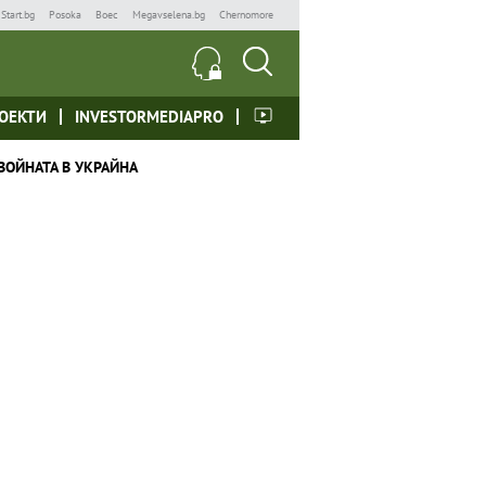
Start.bg
Posoka
Boec
Megavselena.bg
Chernomore
ОЕКТИ
INVESTORMEDIAPRO
ВОЙНАТА В УКРАЙНА