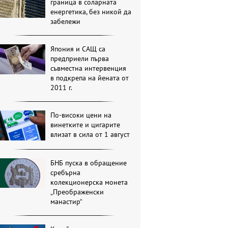
граница в соларната
енергетика, без никой да
забележи
Япония и САЩ са
предприели първа
съвместна интервенция
в подкрепа на йената от
2011 г.
По-високи цени на
винетките и цигарите
влизат в сила от 1 август
БНБ пуска в обращение
сребърна
колекционерска монета
„Преображенски
манастир“