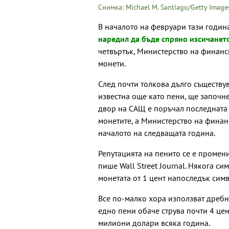
Снимка: Michael M. Santiago/Getty Image
В началото на февруари тази годин
наредил да бъде спряно изсичанет
четвъртък, Министерство на финанс
монети.
След почти толкова дълго съществув
известна още като пени, ще започн
двор на САЩ е поръчал последната 
монетите, а Министерство на финан
началото на следващата година.
Репутацията на пенито се е промени
пише Wall Street Journal. Някога си
монетата от 1 цент напоследък сим
Все по-малко хора използват дребн
едно пени обаче струва почти 4 цен
милиони долари всяка година.