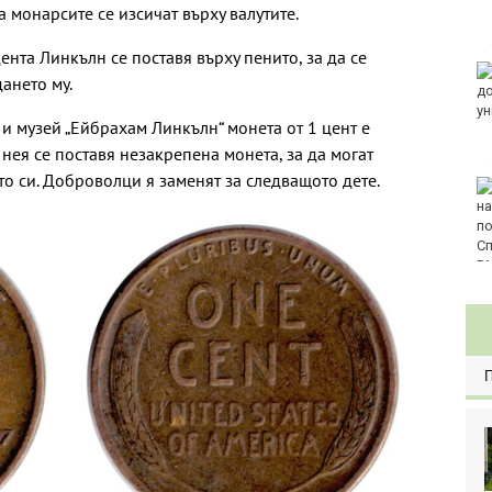
 монарсите се изсичат върху валутите.
ента Линкълн се поставя върху пенито, за да се
Златото стигна до
ането му.
4295 долара за унция
и музей „Ейбрахам Линкълн“ монета от 1 цент е
нея се поставя незакрепена монета, за да могат
о си. Доброволци я заменят за следващото дете.
Във Варна наградиха
победителите в
Спартакиадата на ВМС