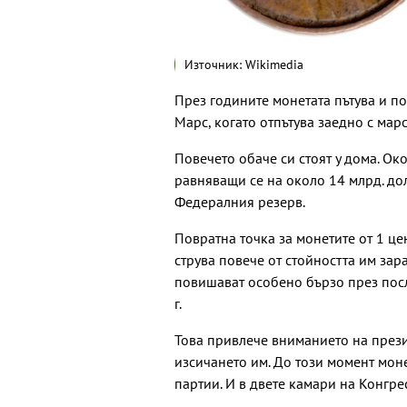
Източник: Wikimedia
През годините монетата пътува и по 
Марс, когато отпътува заедно с марс
Повечето обаче си стоят у дома. Ок
равняващи се на около 14 млрд. дол
Федералния резерв.
Повратна точка за монетите от 1 це
струва повече от стойността им зар
повишават особено бързо през пос
г.
Това привлече вниманието на прези
изсичането им. До този момент мон
партии. И в двете камари на Конгр