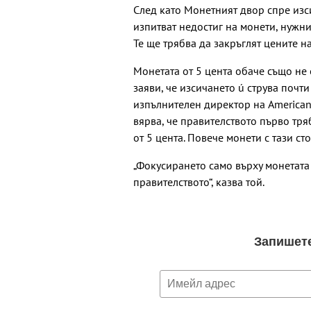
След като Монетният двор спре изс
изпитват недостиг на монети, нужн
Те ще трябва да закръглят цените н
Монетата от 5 цента обаче също не
заяви, че изсичането ú струва почт
изпълнителен директор на American
вярва, че правителството първо тр
от 5 цента. Повече монети с тази ст
„Фокусирането само върху монетата 
правителството“, казва той.