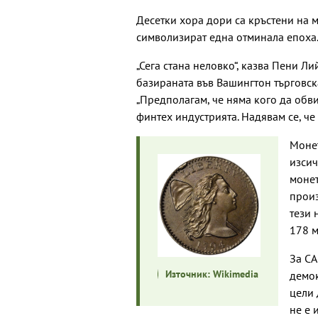
Десетки хора дори са кръстени на 
символизират една отминала епоха
„Сега стана неловко“, казва Пени Л
базираната във Вашингтон търговска
„Предполагам, че няма кого да обви
финтех индустрията. Надявам се, че
Монет
изсич
монет
произ
тези 
178 м
За СА
Източник: Wikimedia
демок
цели 
не е 