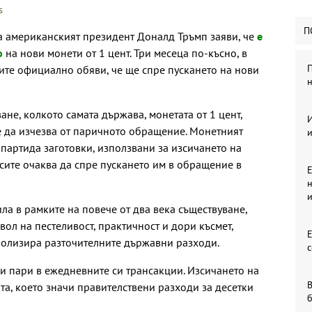
s
П
а американският президент Доналд Тръмп заяви, че
е
о
на нови монети от 1 цент. Три месеца по-късно, в
П
ите официално обяви, че ще спре пускането на нови
н
ане, колкото самата държава, монетата от 1 цент,
И
е да изчезва от паричното обращение. Монетният
партида заготовки, използвани за изсичането на
сите очаква да спре пускането им в обращение в
Е
н
ла в рамките на повече от два века съществуване,
мвол на пестеливост, практичност и дори късмет,
волизира разточителните държавни разходи.
с
и пари в ежедневните си трансакции. Изсичането на
В
та, което значи правителствени разходи за десетки