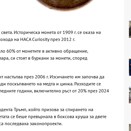
света. Историческа монета от 1909 г. се оказа на
охода на НАСА Curiosity през 2012 г.
оло 60% от монетите в активно обращение,
ара, си стоят в буркани за монети, според
нт настъпва през 2006 г. Изсичането им започва да
ади поскъпването на медта и цинка. Разходите се
ледните години, включително ръст от 20% през 2024
дента Тръмп, който призова за спирането на
етата се беше превърнала в боксова круша за двете
еса последваха законопроекти.