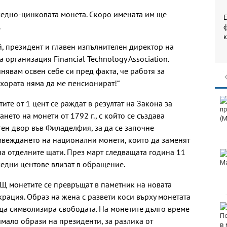
медно-цинковата монета. Скоро имената им ще
.
ф
к
ий, президент и главен изпълнителен директор на
 организация Financial Technology Association.
нявам освен себе си пред факта, че работя за
 хората няма да ме пенсионират!“
Винисиус Жуниор
ите от 1 цент се раждат в резултат на Закона за
преподписа с Реал
ането на монети от 1792 г., с който се създава
(Мадрид)
ен двор във Филаделфия, за да се започне
веждането на национални монети, които да заменят
на отделните щати. През март следващата година 11
ЦСКА удари с 3:0
Макаби като гост
едни центове влизат в обращение.
Щ монетите се превръщат в паметник на новата
рация. Образ на жена с развети коси върху монетата
Тъжна вест! Почина
да символизира свободата. На монетите дълго време
голямо име в
имало образи на президенти, за разлика от
медицината