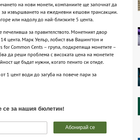
ичането на нови монети, компаниите ще започнат да
и за извършването на ежедневни кешови трансакции.
агоре или надолу до най-близките 5 цента.
 е печеливша за правителството. Монетният двор
и 14 цента. Марк Уелър, лобист във Вашингтон и
s for Common Cents – група, подкрепяща монетите –
ябва да реши проблема с високата цена на монетите
ойност ще бъдат нужни, когато пенито си отиде.
от 1 цент води до загуба на повече пари за