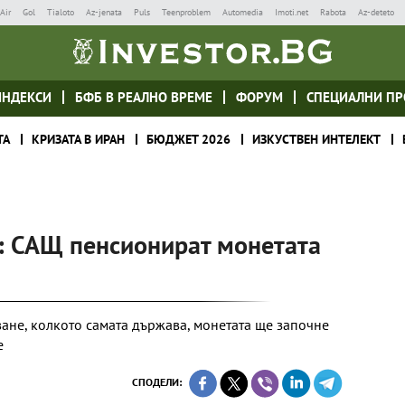
Air
Gol
Tialoto
Az-jenata
Puls
Teenproblem
Automedia
Imoti.net
Rabota
Az-deteto
ИНДЕКСИ
БФБ В РЕАЛНО ВРЕМЕ
ФОРУМ
СПЕЦИАЛНИ ПР
ТА
КРИЗАТА В ИРАН
БЮДЖЕТ 2026
ИЗКУСТВЕН ИНТЕЛЕКТ
а: САЩ пенсионират монетата
ване, колкото самата държава, монетата ще започне
е
СПОДЕЛИ: