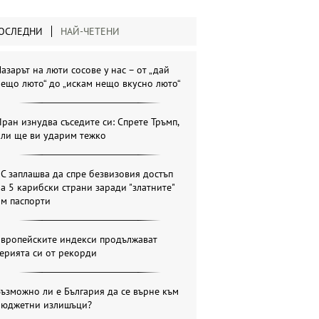
ОСЛЕДНИ
НАЙ-ЧЕТЕНИ
азарът на люти сосове у нас – от „дай
ещо люто“ до „искам нещо вкусно люто“
ран изнудва съседите си: Спрете Тръмп,
или ще ви ударим тежко
С заплашва да спре безвизовия достъп
а 5 карибски страни заради "златните"
им паспорти
Европейските индекси продължават
ерията си от рекорди
ъзможно ли е България да се върне към
бюджетни излишъци?