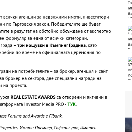
петимата младежи за
убийството в Пловдив
ат всички агенции за недвижими имоти, инвеститори
ни по Търговския закон. Победителите ще бъдат
След случая във
тите в резултат на обстойно обсъждане от експертно
Варненско, БАБХ зове:
ен формуляр за една от всички категории,
Не купувайте! Не
аграда –
три нощувки в Къмпинг Градина
докосвайте!
, като
Сигнализирайте!
жребий по време на официалната церемония по
БАБХ спря над 150
тона стоки от трети
държави за юли
гради на потребителите – за брокер, агенция и сайт
за брокер на сектора, две специални награди на
и на проекта.
курса
REAL ESTATE AWARDS
са отворени и активни в
латформата Investor Media PRO -
ТУК
.
ess Forums and Awards е Fibank.
Properties, Имоти Премиер, Софконсулт, Имотен