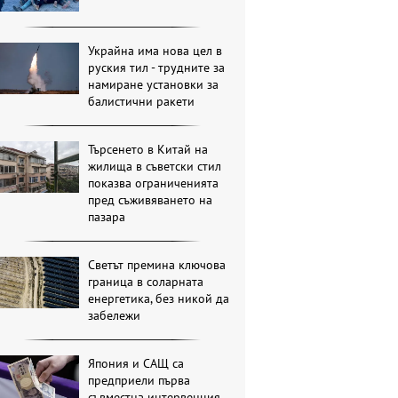
Украйна има нова цел в
руския тил - трудните за
намиране установки за
балистични ракети
Търсенето в Китай на
жилища в съветски стил
показва ограниченията
пред съживяването на
пазара
Светът премина ключова
граница в соларната
енергетика, без никой да
забележи
Япония и САЩ са
предприели първа
съвместна интервенция