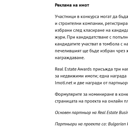
Реклама на имот
Участници в конкурса могат да бъд
и строителни компании, регистрира
избрани след класиране на кандида
жури. При кандидатстване с попълн
кандидатите участват в томбола с н
печелившият ще бъде избран чрез 
награждаване.
Real Estate Awards присъжда три на
за недвижими имоти; една награда 
Imoti.net и две награди от партньор
Формулярите за номиниране в кон
страницата на проекта на онлайн п
Основен партньор на Real Estate Busin
Партньори на проекта са: Bulgarian 