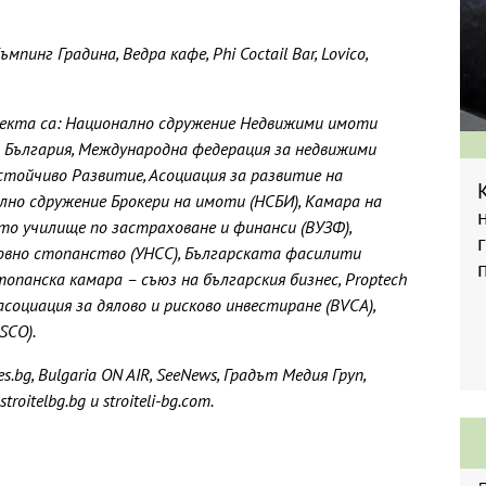
пинг Градина, Ведра кафе, Phi Coctail Bar, Lovico,
екта са: Национално сдружение Недвижими имоти
 България, Международна федерация за недвижими
Устойчиво Развитие, Асоциация за развитие на
лно сдружение Брокери на имоти (НСБИ), Камара на
то училище по застраховане и финанси (ВУЗФ),
овно стопанство (УНСС), Българската фасилити
опанска камара – съюз на българския бизнес, Proptech
асоциация за дялово и рисково инвестиране (BVCA),
SCO).
s.bg, Bulgaria ON AIR, SeeNews, Градът Медия Груп,
troitelbg.bg и stroiteli-bg.com.