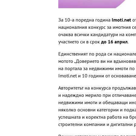
За 10-а поредна година
Imoti.net
от
националния конкурс за имотния с
очаква всички кандидатури на комп
участието си в срок
до 16 април
.
Единственият по рода си национале
мотото „Доверието ви ни вдъхновяв
на портала за недвижими имоти по 
Imoti.net и 10 години от основаване
Авторитетът на конкурса продължав
и надеждно мерило при отличаване
недвижими имоти и обещаващи инова
няколко основни категории и подка
успешната и коректна работа на бр
строителни компании и дигитални 