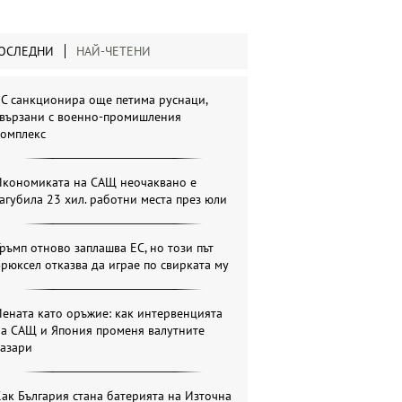
ОСЛЕДНИ
НАЙ-ЧЕТЕНИ
С санкционира още петима руснаци,
свързани с военно-промишления
комплекс
Икономиката на САЩ неочаквано е
агубила 23 хил. работни места през юли
ръмп отново заплашва ЕС, но този път
рюксел отказва да играе по свирката му
ената като оръжие: как интервенцията
на САЩ и Япония променя валутните
пазари
ак България стана батерията на Източна