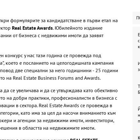
П
кри формулярите за кандидатстване в първи етап на
ектор
Real Estate Awards
. Юбилейното издание
Е
ании от бизнеса с недвижими имоти да заявят
н конкурс у нас тази година се провежда под
а“, което е посланието на целогодишната кампания
з
повод две специални за него годишнини - 25 години
то на Real Estate Business Forums and Awards.
Т
а да се увеличава и да се утвърждава като обективно
Б
то на добри практики, професионалисти в бизнеса с
ции в сектора. Real Estate Awards се провежда в
Й
тегории, като има за цел да насочи вниманието към
окери и агенции за недвижими имоти, инвеститори,
решения в областта на недвижимите имоти.
К