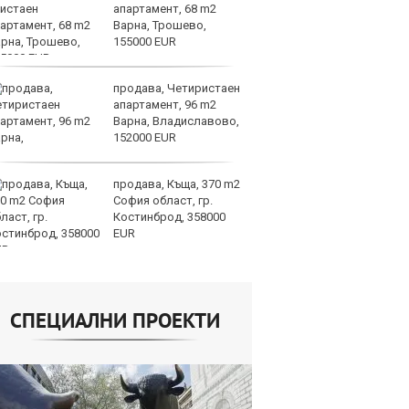
апартамент, 68 m2
И
Варна, Трошево,
е 
155000 EUR
продава, Четиристаен
Ко
апартамент, 96 m2
сп
Варна, Владиславово,
1.
152000 EUR
са
на ЕС
продава, Къща, 370 m2
И
София област, гр.
вн
Костинброд, 358000
из
EUR
СПЕЦИАЛНИ ПРОЕКТИ