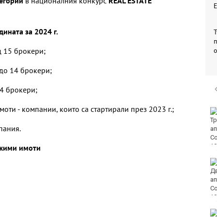
тегории
в националния конкурс
REAL ESTATE
ината за 2024 г.
Т
п
д 15 брокери;
 до 14 брокери;
 4 брокери;
оти - компании, които са стартирали през 2023 г.;
Пуснаха тока в КАТ
Варна
пания.
ижими имоти
"Грийнпийс": Да не се
добива нефт и газ в
Черно море
Оставиха в ареста