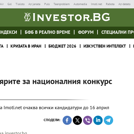
Air
Gol
Tialoto
Az-jenata
Puls
Teenproblem
Automedia
Imoti.net
Rabota
Az-deteto
ИНДЕКСИ
БФБ В РЕАЛНО ВРЕМЕ
ФОРУМ
СПЕЦИАЛНИ ПР
ТА
КРИЗАТА В ИРАН
БЮДЖЕТ 2026
ИЗКУСТВЕН ИНТЕЛЕКТ
ярите за националния конкурс
 Imoti.net очаква всички кандидатури до 16 април
СПОДЕЛИ:
а investor.bg