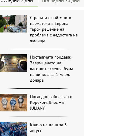
ПОСЛЕДНИ 7 ДНИ
ПОСЛЕДНИ 30 ДНИ
Страната с най-много
наематели в Европа
търси решение на
проблема с недостига на
жилища
Носталгията продава:
Завръщането на
касетките следва бума
на винила за 1 млрд.
долара
Последно забелязан в
Кореком. Днес – в
JULIANY
Кадър на деня за 3
август