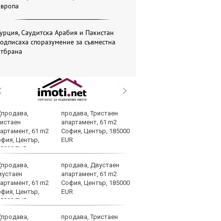
Европа
урция, Саудитска Арабия и Пакистан
одписаха споразумение за съвместна
отбрана
продава, Тристаен
Кл
апартамент, 61 m2
Ев
София, Център, 185000
на
EUR
продава, Двустаен
Ир
апартамент, 61 m2
на
София, Център, 185000
Из
EUR
пр
продава, Тристаен
Му