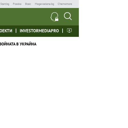
Start.bg
Posoka
Boec
Megavselena.bg
Chernomore
ОЕКТИ
INVESTORMEDIAPRO
ВОЙНАТА В УКРАЙНА