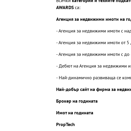
Всички
категории и техните подка
AWARDS
са:
Агенция за недвижими имоти на год
- Агенция за недвижими имоти с на
- Агенция за недвижими имоти от 5
- Агенция за недвижими имоти с до
- Дебют на Агенция за недвижими им
- Най-динамично развиваща се ком
Най-добър сайт на фирма за недв
Брокер на годината
Имот на годината
PropTech