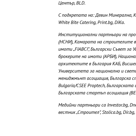
Център, BLD.
С подкрепата на: Девин Минерална, Към
White Bite Catering, Print.bg, DiKa.
Институционални партньори на про
(НСНИ), Камарата на строителите в
имоти „FIABCI“, Български Съвет за 
брокерите на имоти (АРБИ), Национа
архитектите в България КАБ, Висше
Университета за национално и свет
мениджмънт асоциация, Българска ст
Bulgaria/CSEE Proptech, Българската 
Българската стартъп асоциация (BE
Медийни партньори са Investor.bg, Dne
вестник „Строител“, Stolica.bg, Dir.bg, s