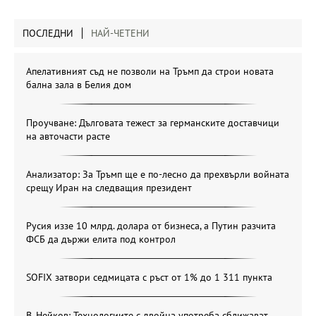
ПОСЛЕДНИ
НАЙ-ЧЕТЕНИ
Апелативният съд не позволи на Тръмп да строи новата
бална зала в Белия дом
Проучване: Дълговата тежест за германските доставчици
на авточасти расте
Анализатор: За Тръмп ще е по-лесно да прехвърли войната
срещу Иран на следващия президент
Русия иззе 10 млрд. долара от бизнеса, а Путин разчита
ФСБ да държи елита под контрол
SOFIX затвори седмицата с ръст от 1% до 1 311 пункта
В. Нейков: Технологиите с двойна употреба сближават