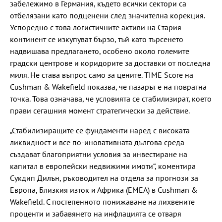
забележимо в Германия, където всички сектори са
отбелязани като подценени след значителна корекция.
Успоредно с това логистичните активи на Стария
континент се изкупуват бързо, тъй като търсенето
надвишава предлагането, особено около големите
градски центрове и коридорите за доставки от последна
миля. Не става въпрос само за цените. TIME Score на
Cushman & Wakefield показва, че пазарът е на повратна
точка. Това означава, че условията се стабилизират, което
прави сегашния момент стратегически за действие.
„Стабилизиращите се фундаменти наред с високата
ликвидност и все по-иновативната дългова среда
създават благоприятни условия за инвестиране на
капитал в европейски недвижими имоти“, коментира
Сукдип Дилън, ръководител на отдела за прогнози за
Европа, Близкия изток и Африка (ЕМЕА) в Cushman &
Wakefield. С постепенното понижаване на лихвените
проценти и забавянето на инфлацията се отваря