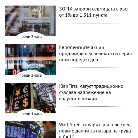
SOFIX затвори седмицата с ръст
от 1% до 1 311 пункта
преди 2 часа
Европейските акции
продължават успешната си серия
пети пореден ден
преди 2 часа
iBanFirst: Август традиционно
създава напрежение на
валутните пазари
преди 4 часа
Wall Street отваря с ръстове след
новите данни за пазара на труда
в САЩ*