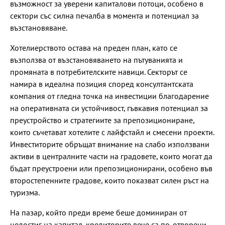
възможност за уверени капиталови потоци, особено в
сектори със силна печалба в момента и потенциал за
възстановяване.
Хотелиерството остава на преден план, като се
възползва от възстановяването на пътуванията и
промяната в потребителските навици. Секторът се
намира в идеална позиция според консултантската
компания от гледна точка на инвестиции благодарение
на оперативната си устойчивост, гъвкавия потенциал за
преустройство и стратегиите за препозициониране,
които съчетават хотелите с лайфстайл и смесени проекти.
Инвеститорите обръщат внимание на слабо използвани
активи в централните части на градовете, които могат да
бъдат преустроени или препозиционирани, особено във
второстепенните градове, които показват силен ръст на
туризма.
На пазар, който преди време беше доминиран от
недостиг на капитал, кредиторите вече са по-отворени