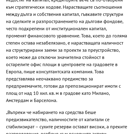
към стратегически ходове. Нарастващите съотношения
между дълга и собствения капитал, гъвкавите структури
на сделките и разпространението на дългови фондове,
често подкрепени от институционален капитал,
променят финансовото уравнение. Това, което до голяма
степен остава незабелязано, е нарастващата наличност
на структурирани заеми за проекти за преустройство,
което може да отключи значителна стойност в
остарелите офис площи в центровете на градовете в
Европа, пише консултантската компания. Това
представлява неочаквано предимство за
предприемачите, готови да препозиционират имоти с
площ от над 10 хил. кв. м в градове като Милано,
Амстердам и Барселона.
„Въпреки че набирането на средства беше
предизвикателство, наличностите от капитали се
стабилизират – сухите резерви остават високи, а преките
разпределения, особено към основните активи,