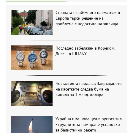
Страната с най-много наематели в
Европа търси решение на
проблема с недостига на жилища
Последно забелязан в Кореком.
Днес – в JULIANY
Носталгията продава: Завръщането
на касетките следва бума на
винила за 1 млрд. долара
Украйна има нова цел в руския тил
- трудните за намиране установки
за балистични ракети