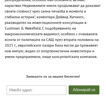
нарастват. Недвижимите имоти продължават да доказват
своята стойност чрез силна печалба в момента и
стабилна история“, коментира Дейвид Хътчингс,
ръководител на инвестиционните консултации в
Cushman & Wakefield. С подобряването на
макроикономическата видимост, особено с очакваната
яснота от политиката на САЩ през втората половина на
2025 г., европейските пазари биха могли да преживеят
нов импулс, воден от опортюнистични инвеститори и
умели предприемачи, пише консултантската компания.