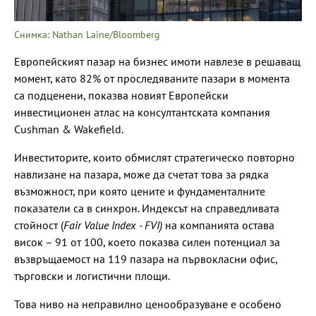
Снимка: Nathan Laine/Bloomberg
Европейският пазар на бизнес имоти навлезе в решаващ
момент, като 82% от проследяваните пазари в момента
са подценени, показва новият Европейски
инвестиционен атлас на консултантската компания
Cushman & Wakefield.
Инвеститорите, които обмислят стратегическо повторно
навлизане на пазара, може да счетат това за рядка
възможност, при която цените и фундаменталните
показатели са в синхрон. Индексът на справедливата
стойност (
Fair Value Index - FVI)
на компанията остава
висок – 91 от 100, което показва силен потенциал за
възвръщаемост на 119 пазара на първокласни офис,
търговски и логистични площи.
Това ниво на неправилно ценообразуване е особено