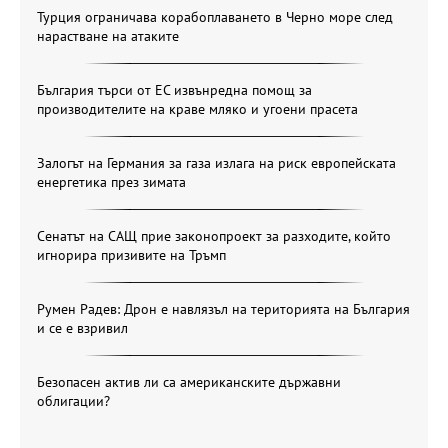
Турция ограничава корабоплаването в Черно море след
нарастване на атаките
България търси от ЕС извънредна помощ за
производителите на краве мляко и угоени прасета
Залогът на Германия за газа излага на риск европейската
енергетика през зимата
Сенатът на САЩ прие законопроект за разходите, който
игнорира призивите на Тръмп
Румен Радев: Дрон е навлязъл на територията на България
и се е взривил
Безопасен актив ли са американските държавни
облигации?