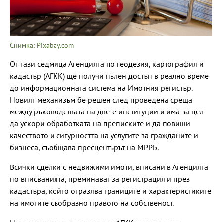
Снимка: Pixabay.com
От тази седмица Агенцията по геодезия, картография и
кадастър (АГКК) ще получи пълен достъп в реално време
до информационната система на Имотния регистър.
Новият механизъм бе решен след проведена среща
между ръководствата на двете институции и има за цел
да ускори обработката на преписките и да повиши
качеството и сигурността на услугите за гражданите и
бизнеса, съобщава пресцентърът на МРРБ.
Всички сделки с недвижими имоти, вписани в Агенцията
по вписванията, преминават за регистрация и през
кадастъра, който отразява границите и характеристиките
на имотите съобразно правото на собственост.