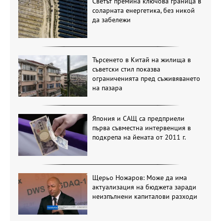
Светът премина ключова граница в
соларната енергетика, без никой
да забележи
Търсенето в Китай на жилища в
съветски стил показва
ограниченията пред съживяването
на пазара
Япония и САЩ са предприели
първа съвместна интервенция в
подкрепа на йената от 2011 г.
Щерьо Ножаров: Може да има
актуализация на бюджета заради
неизпълнени капиталови разходи