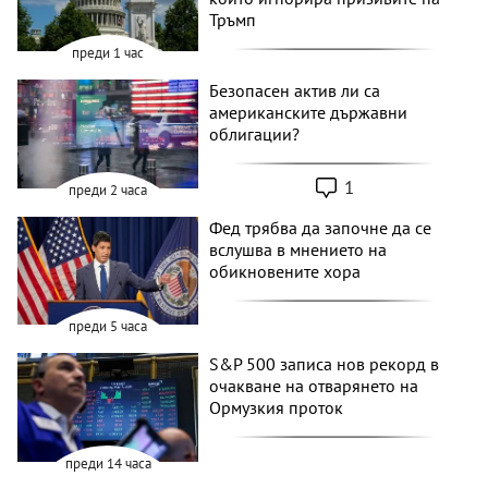
Тръмп
преди 1 час
Безопасен актив ли са
американските държавни
облигации?
1
преди 2 часа
Фед трябва да започне да се
вслушва в мнението на
обикновените хора
преди 5 часа
S&P 500 записа нов рекорд в
очакване на отварянето на
Ормузкия проток
преди 14 часа