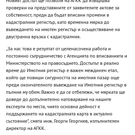
Новият достъп ще позволи на АГКК да извършва
проверки на представяните от заявителите актове за
собственост, преди да бъдат вписани промени в
кадастралния регистър, като временна мярка до
въвеждането на имотен регистър и осъществяване на
двустранна връзка с кадастралния.
„За нас това е резултат от целенасочена работа и
постоянно сътрудничество с Агенцията по вписванията и
Министерството на правосъдието. Достъпът в реално
време до Имотния регистър е важен междинен етап,
който ще повиши сигурността на имотния пазар още
преди окончателното въвеждане на Имотния регистър в
пълния му обем. Важно е да се отбележи, че мярката ще
доведе до допълнително натоварване на нашите
експерти по места, чиято основна дейност е
поддържането на кадастралната карта в актуално
състояние“, смята инж. Георги Георгиев, изпълнителен
директор на АГКК.