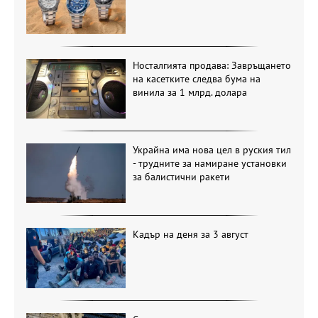
Носталгията продава: Завръщането
на касетките следва бума на
винила за 1 млрд. долара
Украйна има нова цел в руския тил
- трудните за намиране установки
за балистични ракети
Кадър на деня за 3 август