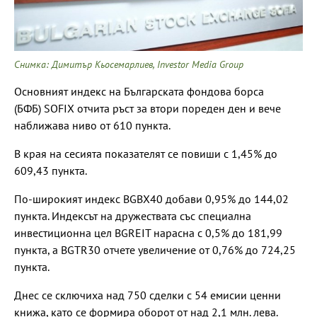
Снимка: Димитър Кьосемарлиев, Investor Media Group
Основният индекс на Българската фондова борса
(БФБ) SOFIX отчита ръст за втори пореден ден и вече
наближава ниво от 610 пункта.
В края на сесията показателят се повиши с 1,45% до
609,43 пункта.
По-широкият индекс BGBX40 добави 0,95% до 144,02
пункта. Индексът на дружествата със специална
инвестиционна цел BGREIT нарасна с 0,5% до 181,99
пункта, а BGTR30 отчете увеличение от 0,76% до 724,25
пункта.
Днес се сключиха над 750 сделки с 54 емисии ценни
книжа, като се формира оборот от над 2,1 млн. лева.