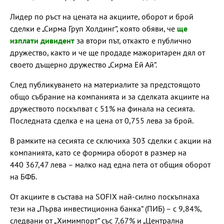
Лидер по ръст на цената на акциите, оборот и брой
сделки е „Сирма Груп Холдинг“, която обяви, че
ще
изплати дивидент
за втори път, откакто е публично
дружество, както и че ще продаде мажоритарен дял от
своето дъщерно дружество „Сирма Ей Ай“.
След публикуването на материалите за предстоящото
общо събрание на компанията и за сделката акциите на
дружеството поскъпват с 51% на финала на сесията.
Последната сделка е на цена от 0,755 лева за брой.
В рамките на сесията се сключиха 303 сделки с акции на
компанията, като се формира оборот в размер на
440 367,47 лева – малко над една пета от общия оборот
на БФБ.
От акциите в състава на SOFIX най-силно поскъпнаха
тези на „Първа инвестиционна банка“ (ПИБ) – с 9,84%,
следвани от „Химимпорт“ със 7,67% и „Централна