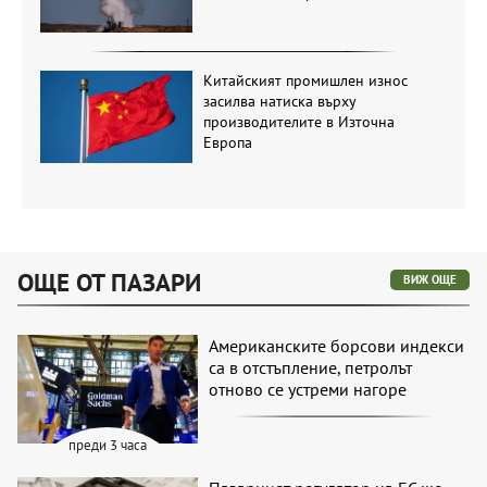
Китайският промишлен износ
засилва натиска върху
производителите в Източна
Европа
ОЩЕ ОТ ПАЗАРИ
ВИЖ ОЩЕ
Американските борсови индекси
са в отстъпление, петролът
отново се устреми нагоре
преди 3 часа