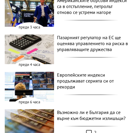
Американските борсови индекси
са в отстъпление, петролът
отново се устреми нагоре
преди 3 часа
Пазарният регулатор на ЕС ще
оценява управлението на риска в
управляващите дружества
преди 4 часа
Европейските индекси
продължават серията си от
рекорди
преди 6 часа
Възможно ли е България да се
върне към бюджетни излишъци?
2