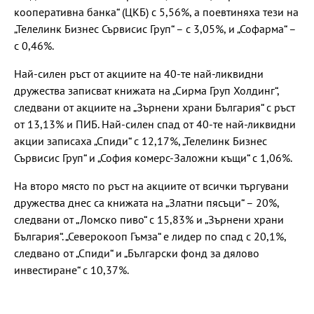
кооперативна банка“ (ЦКБ) с 5,56%, а поевтиняха тези на
„Телелинк Бизнес Сървисис Груп“ – с 3,05%, и „Софарма“ –
с 0,46%.
Най-силен ръст от акциите на 40-те най-ликвидни
дружества записват книжата на „Сирма Груп Холдинг“,
следвани от акциите на „Зърнени храни България“ с ръст
от 13,13% и ПИБ. Най-силен спад от 40-те най-ликвидни
акции записаха „Спиди“ с 12,17%, „Телелинк Бизнес
Сървисис Груп“ и „София комерс-Заложни къщи“ с 1,06%.
На второ място по ръст на акциите от всички търгувани
дружества днес са книжата на „Златни пясъци“ – 20%,
следвани от „Ломско пиво“ с 15,83% и „Зърнени храни
България“. „Северокооп Гъмза“ е лидер по спад с 20,1%,
следвано от „Спиди“ и „Български фонд за дялово
инвестиране“ с 10,37%.