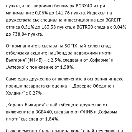
пункта, а по-широкият бенчмарк BGBX40 изтри
минималните 0,06% до 141,76 пункта. Индексът на
дружествата със специална инвестиционна цел BGREIT
отписа 0,51% до 183,38 пункта, а BGTR30 спадна с 0,04%
до 738,84 пункта.
От компаниите в състава на SOFIX най-силен спад
отбелязаха акциите на „Фонд за недвижими имоти
България“ (ФНИБ) – с 2,5%, следвани от „Софарма“ и
„Алтерко“ с понижение от 1,58%.
Само едно дружество от включените в основния индекс
повиши пазарната си оценка – „Доверие Обединен
Холдинг“ с 0,27%.
„Корадо-България“ е най-губещото дружество от
включените в BGBX40, следвано от ФНИБ и „Софарма
имоти“ със спад от 1,84%.
Същевременно „Стара планина холд“ е най-печелившата