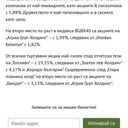
компания от най-ликвидните, като акциите ѝ поскъпнаха
с 5,88%. Дружеството е най-печелившото и в сесията
като цяло.
На второ място по ръст в индекса BGBX40 са акциите на
„Агрия Груп Холдинг“ – с 1,99%, следвани от „Илевън
Кепитъл“ с 1,82%.
От всички търгувани акции най-силен спад отчетоха тези
на „Топливо“ – с 19,35%, следвани от „Златен лев Холдинг“
с 4,17% и „Корадо-България“. Същевременно след „Стара
планина холд“ на второ място по ръст са акциите на
„Биодит“ – с 3,13%, следвани от „Агрия Груп Холдинг“.