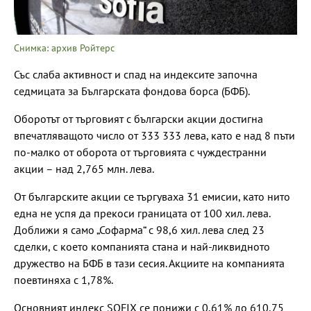
Снимка: архив Ройтерс
Със слаба активност и спад на индексите започна
седмицата за Българската фондова борса (БФБ).
Оборотът от търговият с български акции достигна
впечатляващото число от 333 333 лева, като е над 8 пъти
по-малко от оборота от търговията с чуждестранни
акции – над 2,765 млн. лева.
От българските акции се търгуваха 31 емисии, като нито
една не успя да прекоси границата от 100 хил. лева.
Доближи я само „Софарма“ с 98,6 хил. лева след 23
сделки, с което компанията стана и най-ликвидното
дружество на БФБ в тази сесия. Акциите на компанията
поевтиняха с 1,78%.
Основният индекс SOFIX се понижи с 0,61% до 610,75