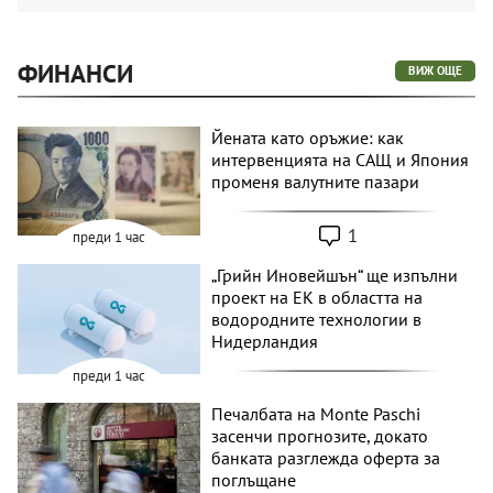
ФИНАНСИ
ВИЖ ОЩЕ
Йената като оръжие: как
интервенцията на САЩ и Япония
променя валутните пазари
1
преди 1 час
„Грийн Иновейшън“ ще изпълни
проект на ЕК в областта на
водородните технологии в
Нидерландия
преди 1 час
Печалбата на Monte Paschi
засенчи прогнозите, докато
банката разглежда оферта за
поглъщане