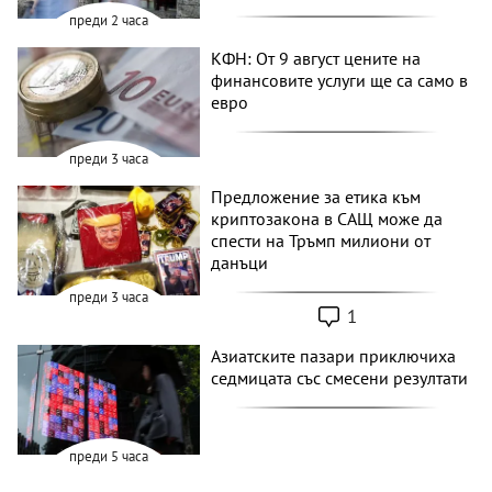
преди 2 часа
КФН: От 9 август цените на
финансовите услуги ще са само в
евро
преди 3 часа
Предложение за етика към
криптозакона в САЩ може да
спести на Тръмп милиони от
данъци
преди 3 часа
1
Азиатските пазари приключиха
седмицата със смесени резултати
преди 5 часа