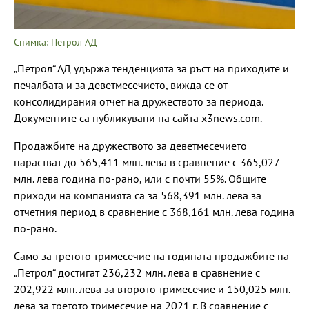
Снимка: Петрол АД
„Петрол“ АД удържа тенденцията за ръст на приходите и
печалбата и за деветмесечието, вижда се от
консолидирания отчет на дружеството за периода.
Документите са публикувани на сайта x3news.com.
Продажбите на дружеството за деветмесечието
нарастват до 565,411 млн. лева в сравнение с 365,027
млн. лева година по-рано, или с почти 55%. Общите
приходи на компанията са за 568,391 млн. лева за
отчетния период в сравнение с 368,161 млн. лева година
по-рано.
Само за третото тримесечие на годината продажбите на
„Петрол“ достигат 236,232 млн. лева в сравнение с
202,922 млн. лева за второто тримесечие и 150,025 млн.
лева за третото тримесечие на 2021 г. В сравнение с