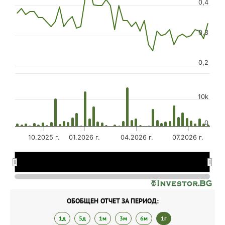
0,4
0,3
0,2
10k
0
10.2025 г.
01.2026 г.
04.2026 г.
07.2026 г.
01.2026 г.
01.2026 г.
07.20…
07.20…
ОБОБЩЕН ОТЧЕТ ЗА ПЕРИОД:
1д
5д
1м
3м
6м
1г