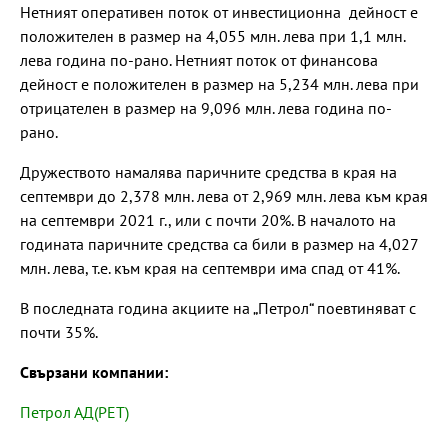
Нетният оперативен поток от инвестиционна дейност е
положителен в размер на 4,055 млн. лева при 1,1 млн.
лева година по-рано. Нетният поток от финансова
дейност е положителен в размер на 5,234 млн. лева при
отрицателен в размер на 9,096 млн. лева година по-
рано.
Дружеството намалява паричните средства в края на
септември до 2,378 млн. лева от 2,969 млн. лева към края
на септември 2021 г., или с почти 20%. В началото на
годината паричните средства са били в размер на 4,027
млн. лева, т.е. към края на септември има спад от 41%.
В последната година акциите на „Петрол“ поевтиняват с
почти 35%.
Свързани компании:
Петрол АД(PET)