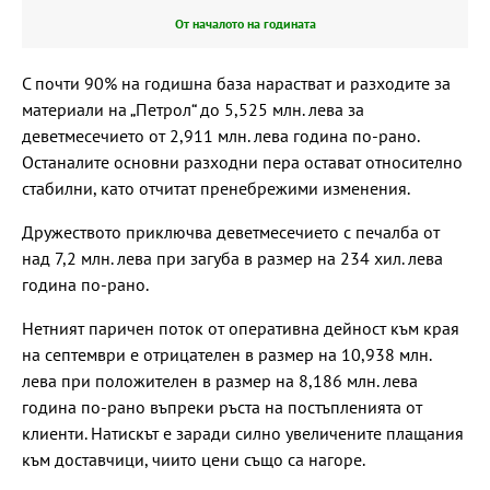
От началото на годината
С почти 90% на годишна база нарастват и разходите за
материали на „Петрол“ до 5,525 млн. лева за
деветмесечието от 2,911 млн. лева година по-рано.
Останалите основни разходни пера остават относително
стабилни, като отчитат пренебрежими изменения.
Дружеството приключва деветмесечието с печалба от
над 7,2 млн. лева при загуба в размер на 234 хил. лева
година по-рано.
Нетният паричен поток от оперативна дейност към края
на септември е отрицателен в размер на 10,938 млн.
лева при положителен в размер на 8,186 млн. лева
година по-рано въпреки ръста на постъпленията от
клиенти. Натискът е заради силно увеличените плащания
към доставчици, чиито цени също са нагоре.