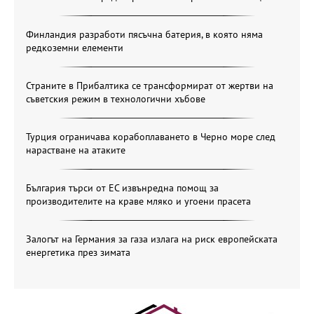
Финландия разработи пясъчна батерия, в която няма
редкоземни елементи
Страните в Прибалтика се трансформират от жертви на
съветския режим в технологични хъбове
Турция ограничава корабоплаването в Черно море след
нарастване на атаките
България търси от ЕС извънредна помощ за
производителите на краве мляко и угоени прасета
Залогът на Германия за газа излага на риск европейската
енергетика през зимата