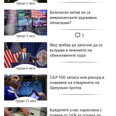
преди 2 часа
Безопасен актив ли са
американските държавни
облигации?
1
преди 3 часа
Фед трябва да започне да се
вслушва в мнението на
обикновените хора
преди 6 часа
S&P 500 записа нов рекорд в
очакване на отварянето на
Ормузкия проток
преди 15 часа
Кредитите у нас нараснаха с
повече от 16% за година до