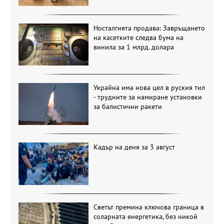
Носталгията продава: Завръщането
на касетките следва бума на
винила за 1 млрд. долара
Украйна има нова цел в руския тил
- трудните за намиране установки
за балистични ракети
Кадър на деня за 3 август
Светът премина ключова граница в
соларната енергетика, без никой