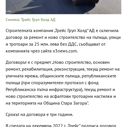
Снимка: Трейс Груп Холд АД
Строителната компания „Трейс Груп Холд“ АД е сключила
договор за ремонт и ново строителство на пътища, улици
и тротоари за 25 млн. лева без ДДС, съобщават от
компанията чрез сайта x3news.com.
Договорът е с предмет „Ново строителство, основен
ремонт, рехабилитация, реконструкция, текущ ремонт на
уличната мрежа, общинските пътища, републиканските
пътища (при споразумителен протокол с фонд
Републиканска пътна инфраструктура), текущ ремонт и
ново строителство на асфалтови тротоарни настилки и
на територията на Община Стара Загора".
Срокът на договора е три години.
В средата на декември 2022 г. „Трейс“ подписа договор