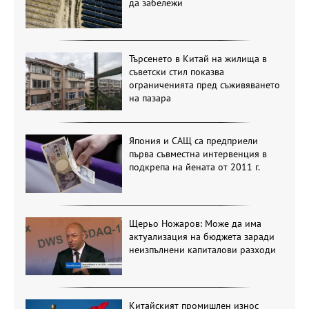
да забележи
Търсенето в Китай на жилища в
съветски стил показва
ограниченията пред съживяването
на пазара
Япония и САЩ са предприели
първа съвместна интервенция в
подкрепа на йената от 2011 г.
Щерьо Ножаров: Може да има
актуализация на бюджета заради
неизпълнени капиталови разходи
Китайският промишлен износ