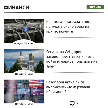
ФИНАНСИ
ВИЖ ОЩЕ
Квантовата заплаха затяга
примката около врата на
криптовалутите
преди 13 мин.
Сенатът на САЩ прие
законопроект за разходите,
който игнорира призивите на
Тръмп
преди 5 часа
Безопасен актив ли са
американските държавни
облигации?
2
преди 6 часа