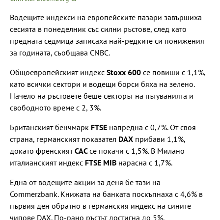
Водещите индекси на европейските пазари завършиха
сесията в понеделник със силни ръстове, след като
предната седмица записаха най-редките си понижения
за годината, съобщава CNBC.
Общоевропейският индекс
Stoxx 600
се повиши с 1,1%,
като всички сектори и водещи борси бяха на зелено.
Начело на ръстовете беше секторът на пътуванията и
свободното време с 2, 3%.
Британският бенчмарк
FTSE
напредна с 0,7%. От своя
страна, германският показател
DAX
прибави 1,1%,
докато френският
CAC
се покачи с 1,5%. В Милано
италианският индекс
FTSE MIB
нарасна с 1,7%.
Една от водещите акции за деня бе тази на
Commerzbank. Книжата на банката поскъпнаха с 4,6% в
първия ден обратно в германския индекс на сините
чипове DAX. По-рано ръстът достигна до 5%.