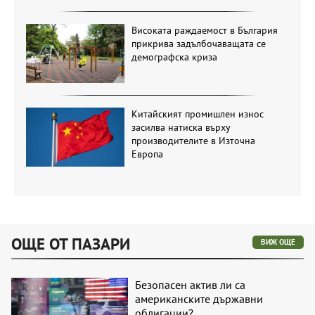
Високата раждаемост в България
прикрива задълбочаващата се
демографска криза
Китайският промишлен износ
засилва натиска върху
производителите в Източна
Европа
ОЩЕ ОТ ПАЗАРИ
ВИЖ ОЩЕ
Безопасен актив ли са
американските държавни
облигации?