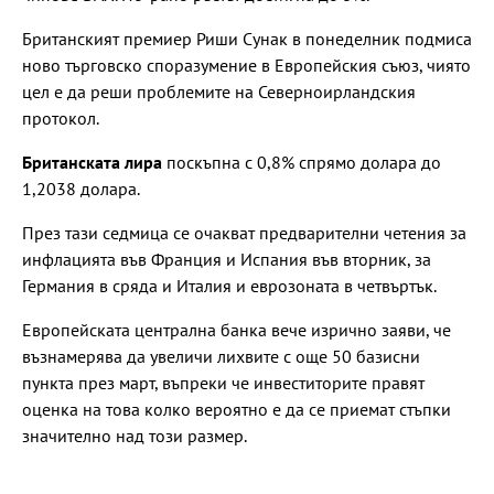
Британският премиер Риши Сунак в понеделник подмиса
ново търговско споразумение в Европейския съюз, чиято
цел е да реши проблемите на Северноирландския
протокол.
Британската лира
поскъпна с 0,8% спрямо долара до
1,2038 долара.
През тази седмица се очакват предварителни четения за
инфлацията във Франция и Испания във вторник, за
Германия в сряда и Италия и еврозоната в четвъртък.
Европейската централна банка вече изрично заяви, че
възнамерява да увеличи лихвите с още 50 базисни
пункта през март, въпреки че инвеститорите правят
оценка на това колко вероятно е да се приемат стъпки
значително над този размер.