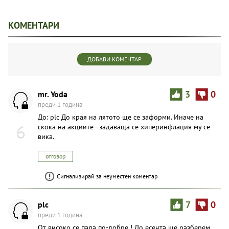
КОМЕНТАРИ
ДОБАВИ КОМЕНТАР
mr. Yoda
3
0
преди 1 година
До: plc До края на лятото ще се заформи. Иначе на
6
скока на акциите - задаваща се хиперинфлация му се
вика.
отговор
Сигнализирай за неуместен коментар
plc
7
0
преди 1 година
От високо се пада по-добре ! До есента ще разберем