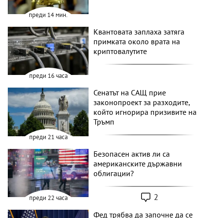
преди 14 мин.
Квантовата заплаха затяга
примката около врата на
криптовалутите
преди 16 часа
Сенатът на САЩ прие
законопроект за разходите,
който игнорира призивите на
Тръмп
преди 21 часа
Безопасен актив ли са
американските държавни
облигации?
2
преди 22 часа
Фед трябва да започне да се