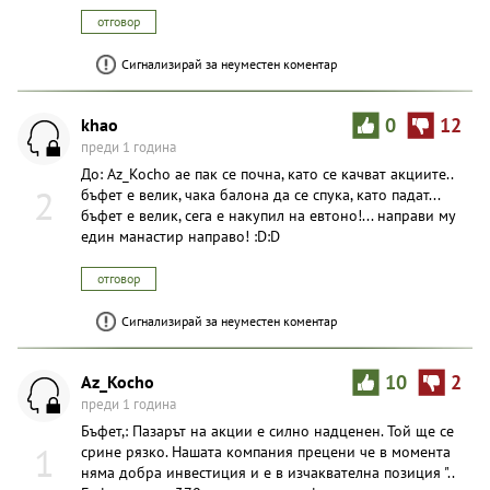
отговор
Сигнализирай за неуместен коментар
khao
0
12
преди 1 година
До: Az_Kocho ае пак се почна, като се качват акциите..
2
бъфет е велик, чака балона да се спука, като падат...
бъфет е велик, сега е накупил на евтоно!... направи му
един манастир направо! :D:D
отговор
Сигнализирай за неуместен коментар
Az_Kocho
10
2
преди 1 година
Бъфет,: Пазарът на акции е силно надценен. Той ще се
1
срине рязко. Нашата компания прецени че в момента
няма добра инвестиция и е в изчаквателна позиция "..