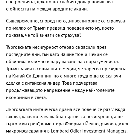
настроенията, докато по-слабият долар повишава
стойността на международните акции.
Същевременно, според него, „инвеститорите се страхуват
по-малко от Тръмп предвид поведението му, което
показва, че той винаги се страхува“.
Търговската несигурност отново се засили през
последните дни, тъй като Вашингтон и Пекин се
обвиниха взаимно в нарушаване на споразуменията.
Тръмп заяви в социалните медии, че харесва президента
на Китай Си Дзинпин, но е много трудно да се сключи
сделка с китайския лидер. Това подчертава
продължаващото напрежение между най-големите
икономики в света.
„Търговската митническа драма все повече се разглежда
такава, каквато е: мащабна търговска несигурност, а не
търговски срив“, коментира Флориан Йелпо, ръководител
макроизследвания в Lombard Odier Investment Managers.