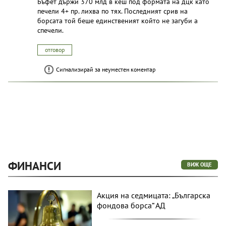
Бъфет държи 370 млд в кеш под формата на дцк като
печели 4+ пр. лихва по тях. Последният срив на
борсата той беше единственият който не загуби а
спечели.
отговор
Сигнализирай за неуместен коментар
ФИНАНСИ
ВИЖ ОЩЕ
Акция на седмицата: „Българска
фондова борса“ АД