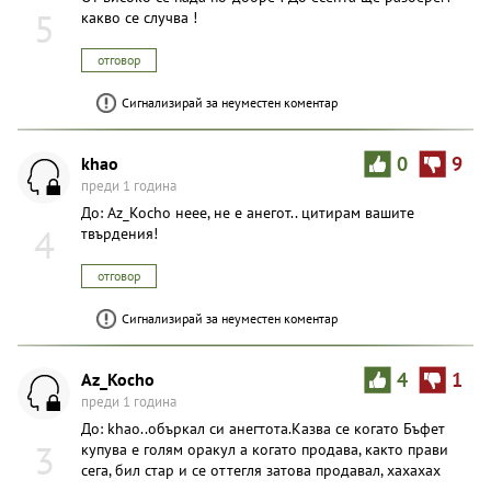
5
какво се случва !
отговор
Сигнализирай за неуместен коментар
khao
0
9
преди 1 година
До: Az_Kocho неее, не е анегот.. цитирам вашите
4
твърдения!
отговор
Сигнализирай за неуместен коментар
Az_Kocho
4
1
преди 1 година
До: khao..объркал си анегтота.Казва се когато Бъфет
3
купува е голям оракул а когато продава, както прави
сега, бил стар и се оттегля затова продавал, хахахах