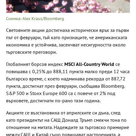
Снимка: Alex Kraus/Bloomberg
Световните акции достигнаха исторически връх за първи
път от февруари, тъй като признаците, че американската
икономика е устойчива, засенчват несигурността около
търговските преговори.
Глобалният борсов индекс
MSCI All-Country World
се
повишава с 0,25% до 888,11 пункта малко преди 12 часа
българско време, с което надминава рекорда от 887,72
пункта, достигнат през февруари, съобщава Bloomberg.
S&P 500 и Stoxx Europe 600 са с повече от 2% под
върховете, достигнати по-рано тази година.
Акциите се възстановиха от априлските си дъна, след
като президентът на САЩ Доналд Тръмп смекчи тона по
отношение на митата. Надеждите за търговско примирие
между САЩ и Китай също повишават настроенията, а