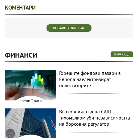
КОМЕНТАРИ
ДОБАВИ КОМЕНТАР
ФИНАНСИ
ВИЖ ОЩЕ
Горещите фондови пазари в
Европа наелектризират
инвеститорите
преди 3 часа
Върховният съд на САЩ
тихомълком уби независимостта
на борсовия регулатор