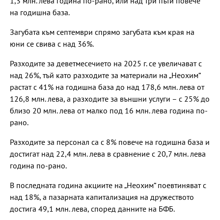
1,3 млн. лева година по-рано, или над три пъти повече
на годишна база.
Загубата към септември спрямо загубата към края на
юни се свива с над 36%.
Разходите за деветмесечието на 2025 г. се увеличават с
над 26%, тъй като разходите за материали на „Неохим“
растат с 41% на годишна база до над 178,6 млн. лева от
126,8 млн. лева, а разходите за външни услуги – с 25% до
близо 20 млн. лева от малко под 16 млн. лева година по-
рано.
Разходите за персонал са с 8% повече на годишна база и
достигат над 22,4 млн. лева в сравнение с 20,7 млн. лева
година по-рано.
В последната година акциите на „Неохим“ поевтиняват с
над 18%, а пазарната капитализация на дружеството
достига 49,1 млн. лева, според данните на БФБ.