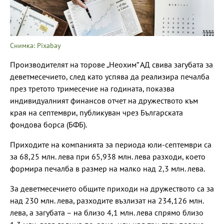
Снимка: Pixabay
Производителят на торове „Неохим“ АД свива загубата за
деветмесечието, след като успява да реализира печалба
през третото тримесечие на годината, показва
индивидуалният финансов отчет на дружеството към
края на септември, публикуван чрез Българската
фондова борса (БФБ).
Приходите на компанията за периода юли-септември са
за 68,25 млн. лева при 65,938 млн. лева разходи, което
формира печалба в размер на малко над 2,3 млн. лева.
За деветмесечието общите приходи на дружеството са за
над 230 млн. лева, разходите възлизат на 234,126 млн.
лева, а загубата – на близо 4,1 млн. лева спрямо близо