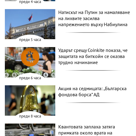
преди 4 часа
Натискът на Путин за намаляване
на лихвите засилва
напрежението върху Набиулина
преди 5 часа
Ударът срещу Coinkite показа, че
защитата на биткойн се оказва
трудно начинание
преди 6 часа
Акция на седмицата: „Българска
фондова борса“ АД
преди 8 часа
Квантовата заплаха затяга
примката около врата на