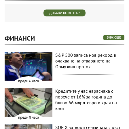
ДОБАВИ КОМЕНТАР
ФИНАНСИ
ВИЖ ОЩЕ
S&P 500 записа нов рекорд в
очакване на отварянето на
Ормузкия проток
преди 6 часа
Кредитите у нас нараснаха с
повече от 16% за година до
близо 66 млрд. евро в края на
юни
преди 8 часа
SOFIX затвори седмицата с ръст