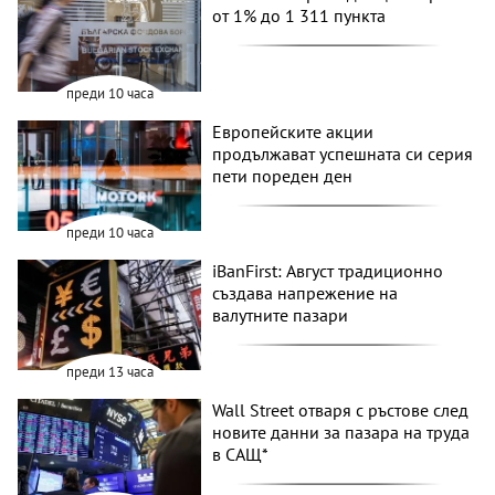
от 1% до 1 311 пункта
преди 10 часа
Европейските акции
продължават успешната си серия
пети пореден ден
преди 10 часа
iBanFirst: Август традиционно
създава напрежение на
валутните пазари
преди 13 часа
Wall Street отваря с ръстове след
новите данни за пазара на труда
в САЩ*