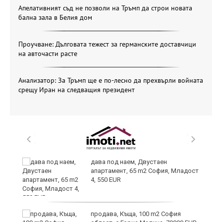
Апелативният съд не позволи на Тръмп да строи новата
бална зала в Белия дом
Проучване: Дълговата тежест за германските доставчици
на авточасти расте
Анализатор: За Тръмп ще е по-лесно да прехвърли войната
срещу Иран на следващия президент
и
дава под наем, Двустаен
апартамент, 65 m2 София, Младост
4, 550 EUR
и
продава, Къща, 100 m2 София