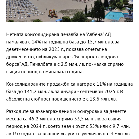
Нетната консолидирана печалба на "Албена" АД
намалява с 14% на годишна база до 15,7 млн. лв. за
деветмесечието на 2025 г., показва отчетът на
дружеството, публикуван чрез "Българска фондова
борса" АД. Печалбата е с 2,5 млн. лв. по-малка спрямо
същия период на миналата година.
Консолидираните продажби са нагоре с 11% на годишна
база до 141,2 млн. лв. за януари - септември 2025 г. В
абсолютна стойност повишението е с 13,6 млн. лв.
Разходите за възнаграждения и осигуровки за деветте
месеца са 45,2 млн. лв. спрямо 33,5 млн. лв. за същия
период на 2024 г., което значи ръст с 35% или с 9,7 млн.
лв. Разходите за външни услуги се увеличават с 4 млн. лв.