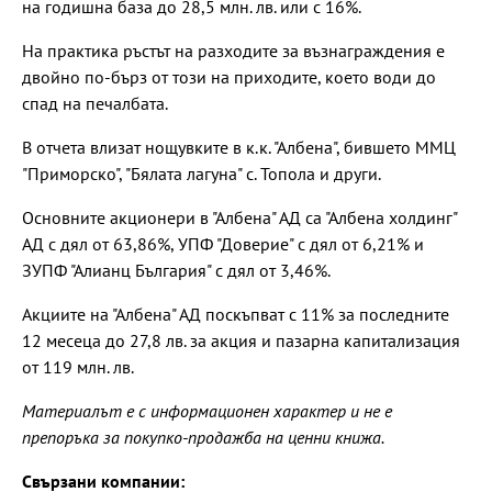
на годишна база до 28,5 млн. лв. или с 16%.
На практика ръстът на разходите за възнаграждения е
двойно по-бърз от този на приходите, което води до
спад на печалбата.
В отчета влизат нощувките в к.к. "Албена", бившето ММЦ
"Приморско", "Бялата лагуна" с. Топола и други.
Основните акционери в "Албена" АД са "Албена холдинг"
АД с дял от 63,86%, УПФ "Доверие" с дял от 6,21% и
ЗУПФ "Алианц България" с дял от 3,46%.
Акциите на "Албена" АД поскъпват с 11% за последните
12 месеца до 27,8 лв. за акция и пазарна капитализация
от 119 млн. лв.
Материалът е с информационен характер и не е
препоръка за покупко-продажба на ценни книжа.
Свързани компании: