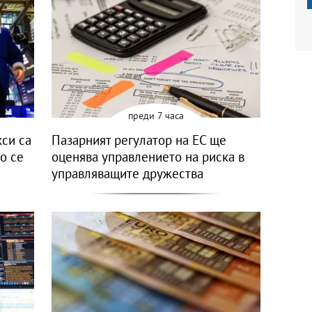
преди 7 часа
си са
Пазарният регулатор на ЕС ще
о се
оценява управлението на риска в
управляващите дружества