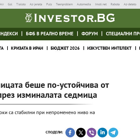
Air
Gol
Tialoto
Az-jenata
Puls
Teenproblem
Automedia
Imoti.net
Rabota
Az-deteto
ИНДЕКСИ
БФБ В РЕАЛНО ВРЕМЕ
ФОРУМ
СПЕЦИАЛНИ ПР
ТА
КРИЗАТА В ИРАН
БЮДЖЕТ 2026
ИЗКУСТВЕН ИНТЕЛЕКТ
ицата беше по-устойчива от
 през изминалата седмица
токи са стабилни при непроменено ниво на
СПОДЕЛИ: