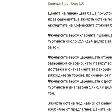
Снимка: Bloomberg L.P.
Цената на пшеницата беше по-устой
през седмицата, а захарта остана по
експертите на Софийската стокова б
Фючърсите върху хлебната пшеница 
търгуваха около 219-224 долара за 
за тон.
Фючърсите върху царевицата отбеля
завършиха смесено, като пазарът в
доставки и очакванията за рекордн
разходите за торове, причинен от п
Фючърсите върху царевицата с дост
търгуваха в диапазона 177-179 долар
тон.
Захарта остана под натиск от силни
изобилие от предлагане. Цените на 