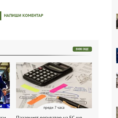
НАПИШИ КОМЕНТАР
ВИЖ ОЩЕ
преди 7 часа
кси
Пазарният регулатор на ЕС ще