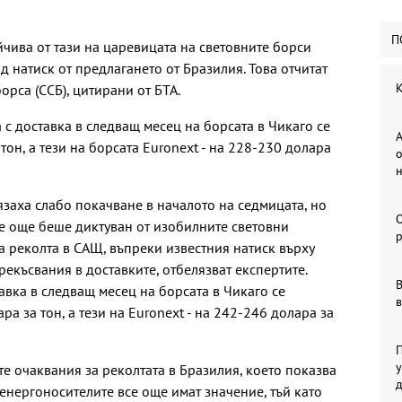
П
чива от тази на царевицата на световните борси
д натиск от предлагането от Бразилия. Това отчитат
К
орса (ССБ), цитирани от БТА.
с доставка в следващ месец на борсата в Чикаго се
А
тон, а тези на борсата Euronext - на 228-230 долара
о
заха слабо покачване в началото на седмицата, но
се още беше диктуван от изобилните световни
р
а реколта в САЩ, въпреки известния натиск върху
рекъсвания в доставките, отбелязват експертите.
В
авка в следващ месец на борсата в Чикаго се
в
а за тон, а тези на Euronext - на 242-246 долара за
П
у
те очаквания за реколтата в Бразилия, което показва
енергоносителите все още имат значение, тъй като