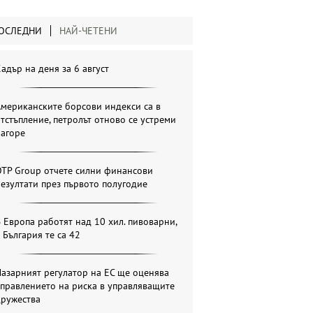
ОСЛЕДНИ
НАЙ-ЧЕТЕНИ
адър на деня за 6 август
мериканските борсови индекси са в
тстъпление, петролът отново се устреми
нагоре
OTP Group отчете силни финансови
езултати през първото полугодие
 Европа работят над 10 хил. пивоварни,
 България те са 42
азарният регулатор на ЕС ще оценява
правлението на риска в управляващите
дружества