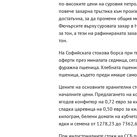
по-високите цени на суровия петро
повече захарна тръстика към произ
достатъчна, за да промени общия ме
Фючърсите върху суровата захар в 
за тон, а тези на рафинираната зах
тон.
На Софийската стокова борса при тъ
оферти през миналата седмица, сега
фуражна пшеница. Хлебната пшеница
пшеница, където преди имаше само т
Цените на основните хранителни с
началните цени. Предлагането на к
ягодов конфитюр на 0,72 евро за к
сладка царевица на 0,50 евро за ки
килограм, белени домати на кубчет
ядки и семена от 1278,23 до 7362,6
При индустриалните стоки на ССБ п