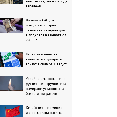
енергетика, без никой да
забележи
Япония и САЩ са
предприели първа
съвместна интервенция
в подкрепа на йената от
2011 г.
По-високи цени на
винетките и цигарите
влизат в сила от 1 август
Украйна има нова цел в
руския тил - трудните за
намиране установки за
балистични ракети
Китайският промишлен
износ засилва натиска