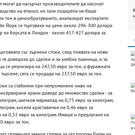
л могат да насърчат производителите да насочат
R
водство на етанол, но тази подкрепа не беше
к тон в ценообразуването, анализират експертите.
Ню Йорк се търгуваха на цени около 296-300 долара
ар на борсата в Лондон - около 417-427 долара за
рговията със зърнени стоки, след появата на нови
Винисиус Жуниор
 те доведоха до сделки и за хлебна пшеница, и за
преподписа с Реал
(Мадрид)
 се реализира на 247,50 евро за тон, а фуражната
ърсене, сега се продаде на 237,50 евро за тон.
токи са стабилни при непроменено ниво на
ЦСКА удари с 3:0
Макаби като гост
онсервирани храни доведе до множество сделки - за
илограм, шипков мармалад на 0,75 евро за килограм,
лограм, кисели краставички на 0,46 евро за
а на 0,52 евро за килограм. Имаше и предлагане на
Тъжна вест! Почина
0 евро за тон.
голямо име в
медицината
рез седмицата имаше сделки за газ пропан бутан на