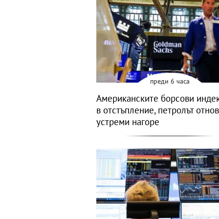
преди 6 часа
Американските борсови индек
в отстъпление, петролът отнов
устреми нагоре