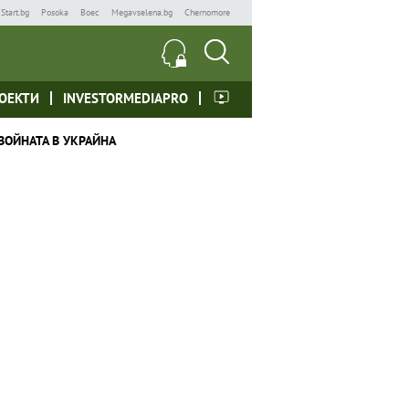
Start.bg
Posoka
Boec
Megavselena.bg
Chernomore
ОЕКТИ
INVESTORMEDIAPRO
ВОЙНАТА В УКРАЙНА