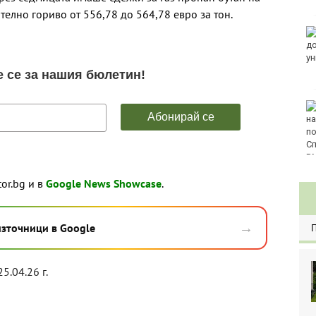
E
отелно гориво от 556,78 до 564,78 евро за тон.
Златото стигна до
4295 долара за унция
Във Варна наградиха
победителите в
Спартакиадата на ВМС
80
tor.bg и в
Google News Showcase
.
→
източници в Google
25.04.26 г.