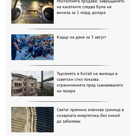
Носталгията продава: Завръщането
на касетките следва бума на
винила за 1 млрд. долара
Кадър на деня за 3 август
Търсенето в Китай на жилища в
съветски стил показва
ограниченията пред съживяването
на пазара
Светът премина ключова граница в
соларната енергетика, без никой
да забележи