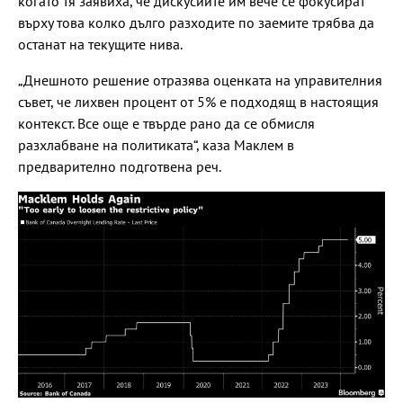
когато тя заявиха, че дискусиите им вече се фокусират
върху това колко дълго разходите по заемите трябва да
останат на текущите нива.
„Днешното решение отразява оценката на управителния
съвет, че лихвен процент от 5% е подходящ в настоящия
контекст. Все още е твърде рано да се обмисля
разхлабване на политиката“, каза Маклем в
предварително подготвена реч.