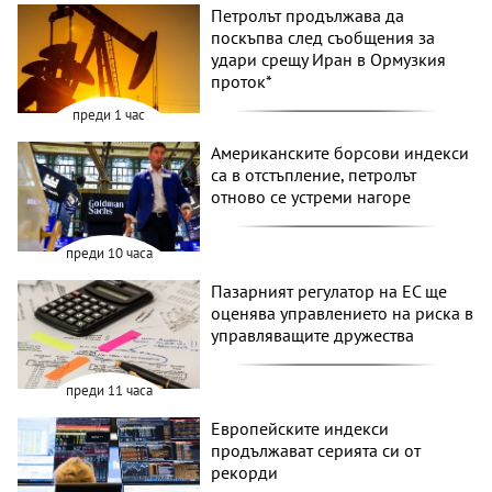
Петролът продължава да
поскъпва след съобщения за
удари срещу Иран в Ормузкия
проток*
преди 1 час
Американските борсови индекси
са в отстъпление, петролът
отново се устреми нагоре
преди 10 часа
Пазарният регулатор на ЕС ще
оценява управлението на риска в
управляващите дружества
преди 11 часа
Европейските индекси
продължават серията си от
рекорди