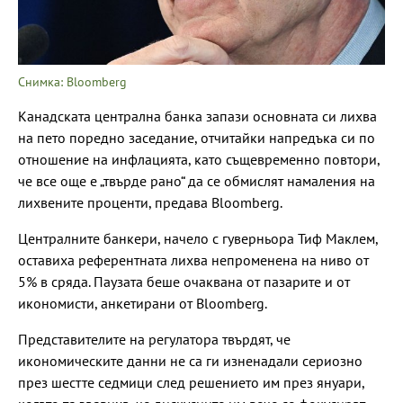
Снимка: Bloomberg
Канадската централна банка запази основната си лихва
на пето поредно заседание, отчитайки напредъка си по
отношение на инфлацията, като същевременно повтори,
че все още е „твърде рано“ да се обмислят намаления на
лихвените проценти, предава Bloomberg.
Централните банкери, начело с гуверньора Тиф Маклем,
оставиха референтната лихва непроменена на ниво от
5% в сряда. Паузата беше очаквана от пазарите и от
икономисти, анкетирани от Bloomberg.
Представителите на регулатора твърдят, че
икономическите данни не са ги изненадали сериозно
през шестте седмици след решението им през януари,