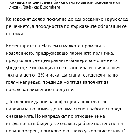
Канадската централна банка отново запази основните си
лихви. Графика: Bloomberg
Канадският долар поскъпна до едноседмичен връх след
решението, а доходността по държавните облигации се
понижи.
Коментарите на Маклем и малкото промени в
изявлението, придружаващо паричната политика,
предполагат, че централните банкери все още не са
убедени, че инфлацията се е запътила устойчиво към
тяхната цел от 2% и искат да станат свидетели на по-
голям напредък, преди да могат да започнат да
намаляват лихвените проценти.
„Последните данни за инфлацията показват, че
паричната политика до голяма степен работи според
очакванията. Но напредъкът по отношение на
инфлацията в бъдеще се очаква да бъде постепенен и
неравномерен, а рисковете от ново ускорение остават“,