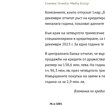
Снимка: Investor Media Group
Компаниите, които отпускат т.нар. 
декември отчитат ръст на кредитир
миналата година, показват данните 
Към края на четвъртото тримесечие 
специализирани в кредитиране, са 6,
декември 2023 г. За една година те 
В централната банка отчитат, че въ
продажби на кредити от дружестват
размер на 138,6 млн. лева. На годиш
т.ч. 96,3 млн. лв. през четвъртото тр
Извършените покупки на заеми в п
година са за 2,9 млн. лв.
Вземания по креди