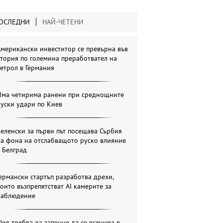
ОСЛЕДНИ
НАЙ-ЧЕТЕНИ
мерикански инвеститор се превърна във
тория по големина преработвател на
етрол в Германия
Има четирима ранени при среднощните
уски удари по Киев
еленски за първи път посещава Сърбия
на фона на отслабващото руско влияние
 Белград
ермански стартъп разработва дрехи,
оито възпрепятстват AI камерите за
наблюдение
ед трябва да започне да се вслушва в