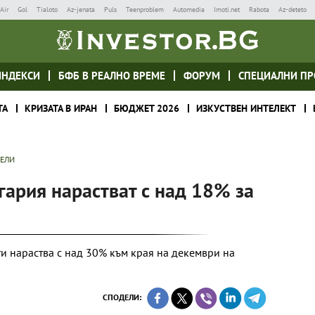
Air
Gol
Tialoto
Az-jenata
Puls
Teenproblem
Automedia
Imoti.net
Rabota
Az-deteto
ИНДЕКСИ
БФБ В РЕАЛНО ВРЕМЕ
ФОРУМ
СПЕЦИАЛНИ ПР
ТА
КРИЗАТА В ИРАН
БЮДЖЕТ 2026
ИЗКУСТВЕН ИНТЕЛЕКТ
ТЕЛИ
гария нарастват с над 18% за
и нараства с над 30% към края на декември на
СПОДЕЛИ: