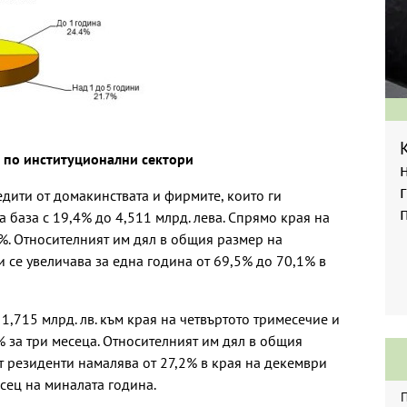
и по институционални сектори
дити от домакинствата и фирмите, които ги
а база с 19,4% до 4,511 млрд. лева. Спрямо края на
,2%. Относителният им дял в общия размер на
 се увеличава за една година от 69,5% до 70,1% в
1,715 млрд. лв. към края на четвъртото тримесечие и
4% за три месеца. Относителният им дял в общия
т резиденти намалява от 27,2% в края на декември
есец на миналата година.