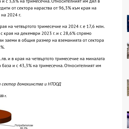
 и с 3,6% на тримесечна. Относителният им дял в
дити от сектора нараства от 96,3% към края на
на 2024 г.
ая на четвъртото тримесечие на 2024 г. е 17,6 млн.
 с края на декември 2023 г. и с 28,6% спрямо
зи заеми в общия размер на вземанията от сектора
4%.
 лв. и в края на четвъртото тримесечие на миналата
 база и с 43,3% на тримесечна. Относителният им
т сектор домакинства и НТООД