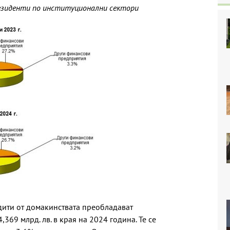
езиденти по институционални сектори
едити от домакинствата преобладават
,369 млрд. лв. в края на 2024 година. Те се