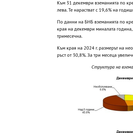
Към 31 декември вземанията по кред
лева. Те нарастват с 19,6% на годиш
По данни на БНБ вземанията по кред
края на декември миналата година, 
тримесечна.
Към края на 2024 г. размерът на не
ръст от 30,8%. За три месеца увелич
Структура на взем