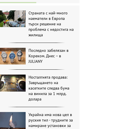
Страната с най-много
наематели в Европа
търси решение на
проблема с недостига на
жилища
Последно забелязан в
Кореком. Днес – в
JULIANY
Носталгията продава:
Завръщането на
касетките следва бума
на винила за 1 млрд.
долара
Украйна има нова цел в
руския тил - трудните за
намиране установки за