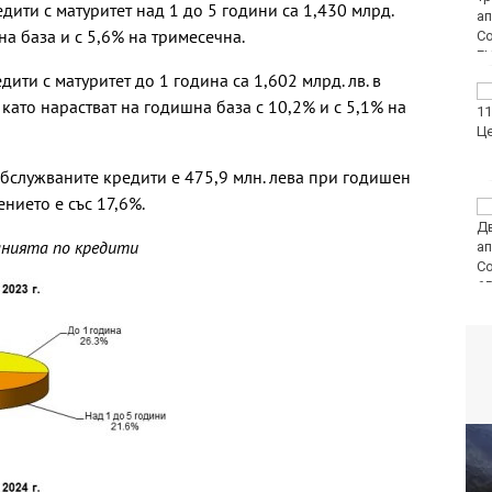
ити с матуритет над 1 до 5 години са 1,430 млрд.
към туристите в
на база и с 5,6% на тримесечна.
планината
ити с матуритет до 1 година са 1,602 млрд. лв. в
Оранжев код за
като нарастват на годишна база с 10,2% и с 5,1% на
опасни жеги в 21
области днес
обслужваните кредити е 475,9 млн. лева при годишен
ението е със 17,6%.
Огнеборците са
реагирали на 150
анията по кредити
сигнала през
последното
денонощие