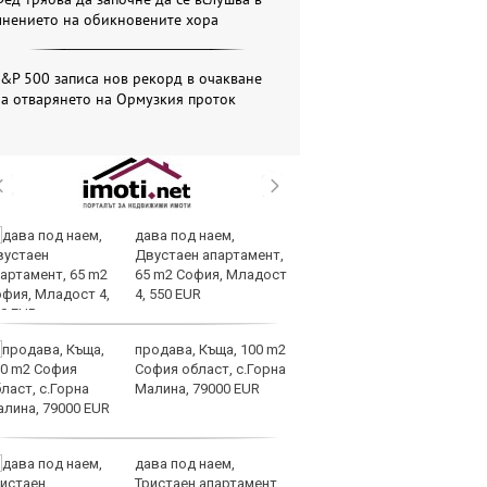
мнението на обикновените хора
&P 500 записа нов рекорд в очакване
а отварянето на Ормузкия проток
дава под наем,
ОА
Двустаен апартамент,
св
65 m2 София, Младост
сл
4, 550 EUR
О
продава, Къща, 100 m2
За
София област, с.Горна
на
Малина, 79000 EUR
ус
дава под наем,
И
Тристаен апартамент,
гр