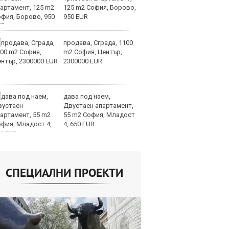
125 m2 София, Борово,
Ит
950 EUR
ми
продава, Сграда, 1100
Op
m2 София, Център,
ра
2300000 EUR
м
оп
сигурността
дава под наем,
До
Двустаен апартамент,
ни
55 m2 София, Младост
пр
4, 650 EUR
ви
отслабват
СПЕЦИАЛНИ ПРОЕКТИ