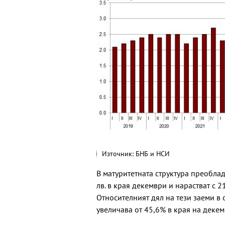
Източник: БНБ и НСИ
В матуритетната структура преоблад
лв. в края декември и нарастват с 
Относителният дял на тези заеми в
увеличава от 45,6% в края на декем