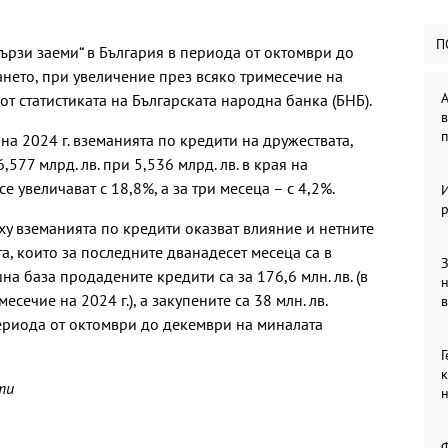
П
„бързи заеми“ в България в периода от октомври до
ането, при увеличение през всяко тримесечие на
А
от статистиката на Българската народна банка (БНБ).
в
п
на 2024 г. вземанията по кредити на дружествата,
577 млрд. лв. при 5,536 млрд. лв. в края на
се увеличават с 18,8%, а за три месеца – с 4,2%.
р
рху вземанията по кредити оказват влияние и нетните
а, които за последните дванадесет месеца са в
З
на база продадените кредити са за 176,6 млн. лв. (в
имесечие на 2024 г.), а закупените са 38 млн. лв.
в
ериода от октомври до декември на миналата
Г
к
ти
Ф