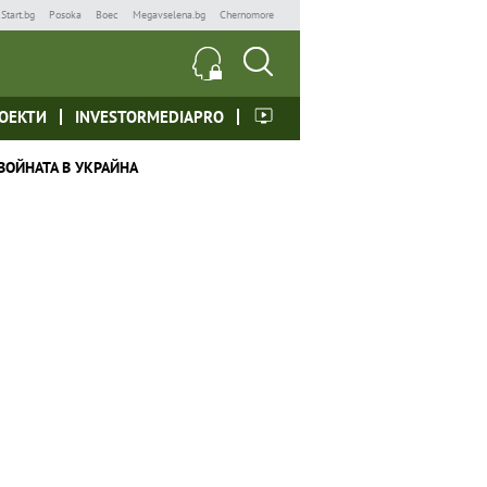
Start.bg
Posoka
Boec
Megavselena.bg
Chernomore
ОЕКТИ
INVESTORMEDIAPRO
ВОЙНАТА В УКРАЙНА