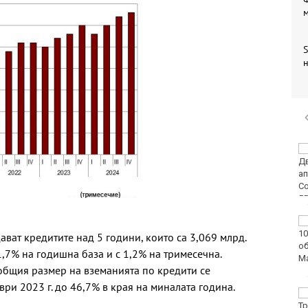
S
н
Варненката Тея
Николова: Ще покажа
най-доброто на
европейското по
плуване в Париж
Пьотр Нестеров е на
полуфинал на турнира
ават кредитите над 5 години, които са 3,069 млрд.
в Пловдив
21,7% на годишна база и с 1,2% на тримесечна.
 общия размер на вземанията по кредити се
ври 2023 г. до 46,7% в края на миналата година.
От ПСС излязоха с
няколко препоръки