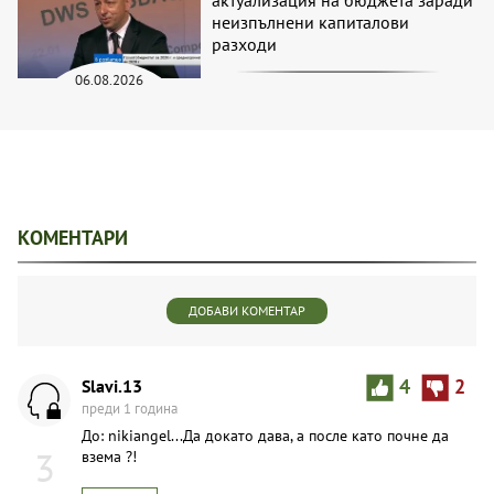
актуализация на бюджета заради
неизпълнени капиталови
разходи
06.08.2026
КОМЕНТАРИ
ДОБАВИ КОМЕНТАР
Slavi.13
4
2
преди 1 година
До: nikiangel...Да докато дава, а после като почне да
3
взема ?!