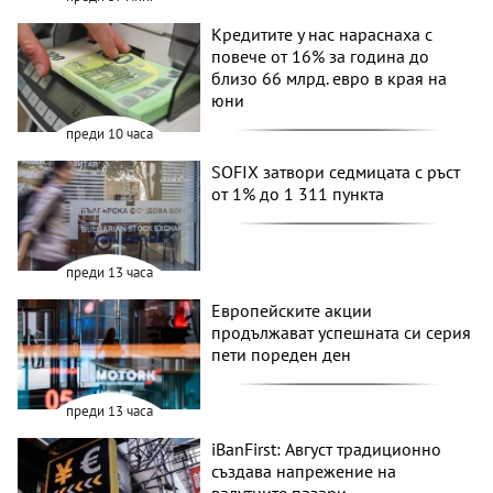
Кредитите у нас нараснаха с
повече от 16% за година до
близо 66 млрд. евро в края на
юни
преди 10 часа
SOFIX затвори седмицата с ръст
от 1% до 1 311 пункта
преди 13 часа
Европейските акции
продължават успешната си серия
пети пореден ден
преди 13 часа
iBanFirst: Август традиционно
създава напрежение на
валутните пазари