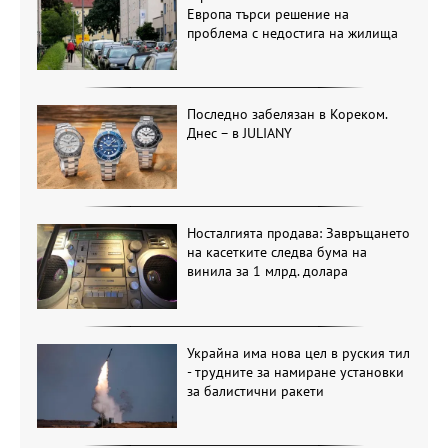
Европа търси решение на
проблема с недостига на жилища
Последно забелязан в Кореком.
Днес – в JULIANY
Носталгията продава: Завръщането
на касетките следва бума на
винила за 1 млрд. долара
Украйна има нова цел в руския тил
- трудните за намиране установки
за балистични ракети