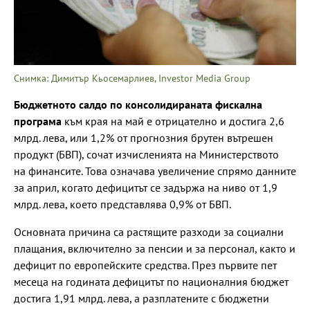
Снимка: Димитър Кьосемарлиев, Investor Media Group
Бюджетното салдо по консолидираната фискална
програма
към края на май е отрицателно и достига 2,6
млрд. лева, или 1,2% от прогнозния брутен вътрешен
продукт (БВП), сочат изчисленията на Министерството
на финансите. Това означава увеличение спрямо данните
за април, когато дефицитът се задържа на ниво от 1,9
млрд. лева, което представлява 0,9% от БВП.
Основната причина са растящите разходи за социални
плащания, включително за пенсии и за персонал, както и
дефицит по европейските средства. През първите пет
месеца на годината дефицитът по националния бюджет
достига 1,91 млрд. лева, а разплатените с бюджетни