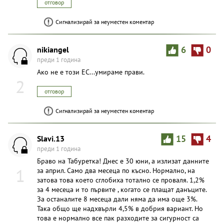
отговор
Сигнализирай за неуместен коментар
nikiangel
6
0
преди 1 година
Ако не е този ЕС...умираме прави.
2
отговор
Сигнализирай за неуместен коментар
Slavi.13
15
4
преди 1 година
Браво на Табуретка! Днес е 30 юни, а излизат данните
1
за април. Само два месеца по късно. Нормално, на
затова това което сглобиха тотално се проваля. 1,2%
за 4 месеца и то първите , когато се плащат данъците.
За останалите 8 месеца дали няма да има още 3%.
Така общо ще надхвърли 4,5% в добрия вариант. Но
това е нормално все пак разходите за сигурност са