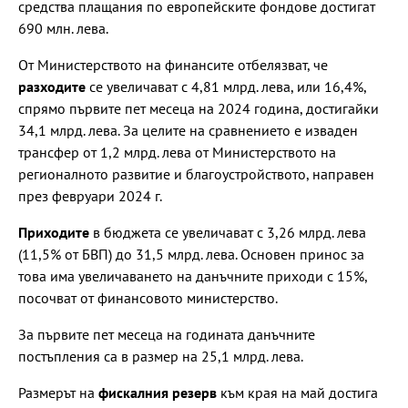
средства плащания по европейските фондове достигат
690 млн. лева.
От Министерството на финансите отбелязват, че
разходите
се увеличават с 4,81 млрд. лева, или 16,4%,
спрямо първите пет месеца на 2024 година, достигайки
34,1 млрд. лева. За целите на сравнението е изваден
трансфер от 1,2 млрд. лева от Министерството на
регионалното развитие и благоустройството, направен
през февруари 2024 г.
Приходите
в бюджета се увеличават с 3,26 млрд. лева
(11,5% от БВП) до 31,5 млрд. лева. Основен принос за
това има увеличаването на данъчните приходи с 15%,
посочват от финансовото министерство.
За първите пет месеца на годината данъчните
постъпления са в размер на 25,1 млрд. лева.
Размерът на
фискалния резерв
към края на май достига