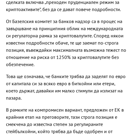
сделката включва „преходен пруденциален режим за
криптоактивите“, без да се дават повече подробности.
От Базелския комитет за банков надзор са в процес на
завършване на принципния облик на международната
си регулаторна рамка за криптовалутите. Според някои
известни подробности обаче, те ще заемат по-строга
позиция, въвеждайки максималната възможна тежест по
отношение на риска от 1250% за криптовалутите без
обезпечение.
Това ще означава, че банките трябва да заделят по евро
от капитала си за всяко евро в биткойни или етери,
което държат, давайки им малко стимули да излизат на
пазара.
В рамките на компромисен вариант, предложен от ЕК в
крайния етап на преговорите, тази строга позиция е
смекчена до известна степен за регулираните
стейбълкойни, който трябва да бъде одобрен и от