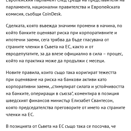
парламента, национални правителства и Европейската
комисия, съобщи CoinDesk.
Сделката, която въвежда значими промени в начина, по
който банките оценяват риска при корпоративните и
ипотечни заеми, сега трябва да бъде гласувана от
страните членки в Съвета на ЕС, както и от
евродепутатите, за да влезе официално в сила – процес,
който на практика може да продължи с месеци.
Новите правила, които също така коригират тежестта
при оценяване на риска на банкови активи като
корпоративни заеми, „стимулират силата и устойчивостта
на банките, опериращи в съюза“, коментира в позиция
шведският финансов министър Елизабет Свантесон,
която председателства преговорите от името на страните
членки на ЕС.
В позицията от Съвета на ЕС също така се посочва, че