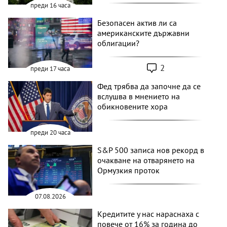
преди 16 часа
Безопасен актив ли са
американските държавни
облигации?
2
преди 17 часа
Фед трябва да започне да се
вслушва в мнението на
обикновените хора
преди 20 часа
S&P 500 записа нов рекорд в
очакване на отварянето на
Ормузкия проток
07.08.2026
Кредитите у нас нараснаха с
повече от 16% за година до