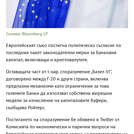
Снимка: Bloomberg LP
Европейският съюз постигна политическо съгласие по
последния пакет законодателни мерки за банковия
капитал, включващи и криптовалутите.
Оставащата част от т. нар. споразумение „Базел III“,
договорено между Г-20 и други страни, включва
предпазни механизми като ограничения за това
големите банки да използват собствени вътрешни
модели за изчисление на капиталовите буфери,
съобщава Ройтерс.
Постигането на споразумение бе обявено в Twitter от
Комисията по икономически и парични въпроси на
Европейския парламент след среща на представители на