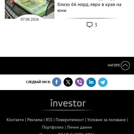
близо 66 млрд. евро в края на
юни
07.08.2026
3
НАГОРЕ
СЛЕДВАЙ НИ В:
Контакти
|
Реклама
|
RSS
|
Поверителност
|
Условия за ползване
|
Портфолио
|
Лични данни