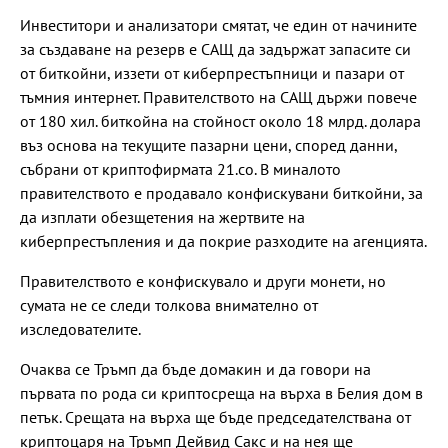
Инвеститори и анализатори смятат, че един от начините
за създаване на резерв е САЩ да задържат запасите си
от биткойни, иззети от киберпрестъпници и пазари от
тъмния интернет. Правителството на САЩ държи повече
от 180 хил. биткойна на стойност около 18 млрд. долара
въз основа на текущите пазарни цени, според данни,
събрани от криптофирмата 21.co. В миналото
правителството е продавало конфискувани биткойни, за
да изплати обезщетения на жертвите на
киберпрестъпления и да покрие разходите на агенцията.
Правителството е конфискувало и други монети, но
сумата не се следи толкова внимателно от
изследователите.
Очаква се Тръмп да бъде домакин и да говори на
първата по рода си криптосреща на върха в Белия дом в
петък. Срещата на върха ще бъде председателствана от
криптоцаря на Тръмп Дейвид Сакс и на нея ще