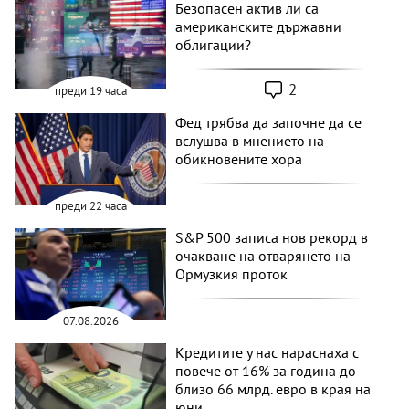
Безопасен актив ли са
американските държавни
облигации?
2
преди 19 часа
Фед трябва да започне да се
вслушва в мнението на
обикновените хора
преди 22 часа
S&P 500 записа нов рекорд в
очакване на отварянето на
Ормузкия проток
07.08.2026
Кредитите у нас нараснаха с
повече от 16% за година до
близо 66 млрд. евро в края на
юни