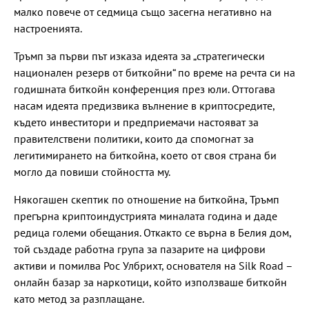
малко повече от седмица също засегна негативно на
настроенията.
Тръмп за първи път изказа идеята за „стратегически
национален резерв от биткойни“ по време на речта си на
годишната биткойн конференция през юли. Оттогава
насам идеята предизвика вълнение в криптосредите,
където инвеститори и предприемачи настояват за
правителствени политики, които да спомогнат за
легитимирането на биткойна, което от своя страна би
могло да повиши стойността му.
Някогашен скептик по отношение на биткойна, Тръмп
прегърна криптоиндустрията миналата година и даде
редица големи обещания. Откакто се върна в Белия дом,
той създаде работна група за пазарите на цифрови
активи и помилва Рос Улбрихт, основателя на Silk Road –
онлайн базар за наркотици, който използваше биткойн
като метод за разплащане.