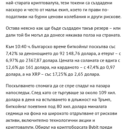
най-старата криптовалута, тези токени са създадени
наскоро и често от малък екип, което ги прави по-
податливи на бурни ценови колебания и други рискове.
Остава неясно как ще бъде създаден такъв резерв – или
дали той би могъл да донесе някаква полза на страната.
Към 10:40 ч. българско време биткойнът поскъпва със
7,42% за денонощието до 92 148,76 долара, а етерът – с
6,97% до 2367,87 долара. Цената на соланата се вдига с
12,6% до 161 долара, на карданото – с 47,4% до 0,97
долара, а на XRP – със 17,25% до 2,65 долара.
Поскъпването спомага да се спре спадът на пазара
напоследък. След като се търгуваше за около 109 хил.
долара в деня на встъпването в длъжност на Тръмп,
биткойнът поевтиня под 80 хил. долара миналата
седмица на фона на широкото отдръпване от рискови
активи, включително технологични акции и
криптовалути. Обирът на криптоборсата Bybit преди