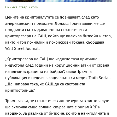
Снимка: freepik.com
Цените на криптовалутите се повишават, след като
американският президент Доналд Тръмп заяви, че ще
продължи със създаването на стратегически
крипторезерв на САЩ, който ще включва биткойн и етер,
както и три по-малки и по-рискови токена, съобщава
Wall Street Journal.
„Крипторезерв на САЩ ще издигне тази критична
индустрия след години на корупционни атаки от страна
на администрацията на Байдън“, заяви Тръмп в
публикация в неделя в социалната си медия Truth Social.
„Ще направя така, че САЩ да са световната
криптостолица.“
Тръмп заяви, че стратегическият резерв за криптовалути
ще включва също солана, свързаната с рипъл XRP и
кардано. За разлика от биткойн, който е най-голямата и