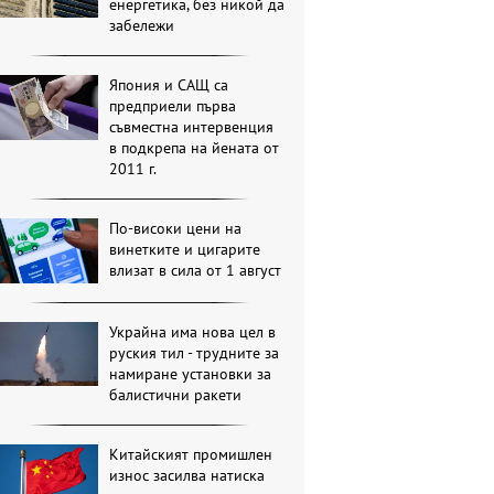
енергетика, без никой да
забележи
Япония и САЩ са
предприели първа
съвместна интервенция
в подкрепа на йената от
2011 г.
По-високи цени на
винетките и цигарите
влизат в сила от 1 август
Украйна има нова цел в
руския тил - трудните за
намиране установки за
балистични ракети
Китайският промишлен
износ засилва натиска