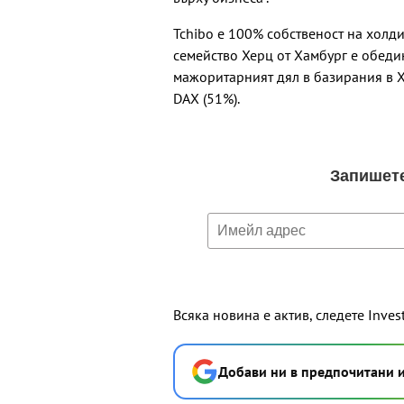
Tchibo е 100% собственост на холди
семейство Херц от Хамбург е обедин
мажоритарният дял в базирания в Ха
DAX (51%).
Всяка новина е актив, следете Inves
Добави ни в предпочитани 