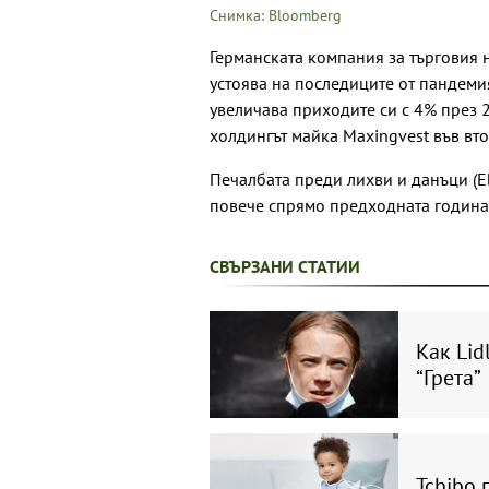
Снимка: Bloomberg
Германската компания за търговия 
устоява на последиците от пандемия
увеличава приходите си с 4% през 20
холдингът майка Maxingvest във вто
Печалбата преди лихви и данъци (Ebi
повече спрямо предходната година (
СВЪРЗАНИ СТАТИИ
Как Lid
“Грета”
Tchibo 