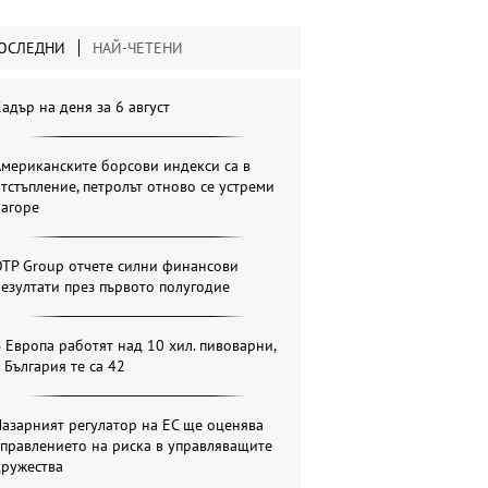
ОСЛЕДНИ
НАЙ-ЧЕТЕНИ
адър на деня за 6 август
мериканските борсови индекси са в
тстъпление, петролът отново се устреми
нагоре
OTP Group отчете силни финансови
езултати през първото полугодие
 Европа работят над 10 хил. пивоварни,
 България те са 42
азарният регулатор на ЕС ще оценява
правлението на риска в управляващите
дружества