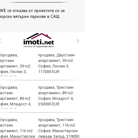
WE се отказва от проектите си за
морски вятърни паркове в САЩ
продава, Двустаен
Вс
апартамент, 59 m2
Ду
София, Люлин 3,
Съ
117000 EUR
продава, Тристаен
Са
апартамент, 89 m2
м
София, Младост 4,
г
250000 EUR
ху
продава, Тристаен
Sh
апартамент, 116 m2
Г
София, Манастирски
ко
ливади Запад, 319000
по