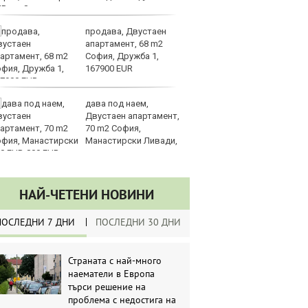
UR
продава, Двустаен
З
апартамент, 68 m2
на
София, Дружба 1,
лу
167900 EUR
дава под наем,
Сл
Двустаен апартамент,
по
70 m2 София,
А
Манастирски Ливади,
ин
0 EUR
долара
НАЙ-ЧЕТЕНИ НОВИНИ
ПОСЛЕДНИ 7 ДНИ
ПОСЛЕДНИ 30 ДНИ
Страната с най-много
наематели в Европа
търси решение на
проблема с недостига на