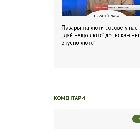
преди 5 часа
Пазарът на люти сосове у нас 
„дай нещо люто“ до „искам не
вкусно люто“
КОМЕНТАРИ