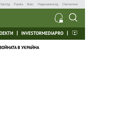
Start.bg
Posoka
Boec
Megavselena.bg
Chernomore
ОЕКТИ
INVESTORMEDIAPRO
ВОЙНАТА В УКРАЙНА