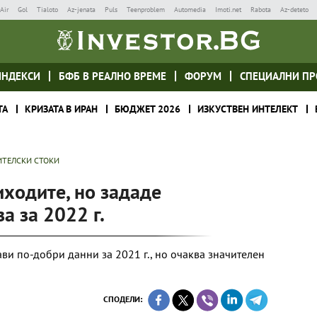
Air
Gol
Tialoto
Az-jenata
Puls
Teenproblem
Automedia
Imoti.net
Rabota
Az-deteto
ИНДЕКСИ
БФБ В РЕАЛНО ВРЕМЕ
ФОРУМ
СПЕЦИАЛНИ ПР
ТА
КРИЗАТА В ИРАН
БЮДЖЕТ 2026
ИЗКУСТВЕН ИНТЕЛЕКТ
ИТЕЛСКИ СТОКИ
иходите, но зададе
а за 2022 г.
ви по-добри данни за 2021 г., но очаква значителен
СПОДЕЛИ: