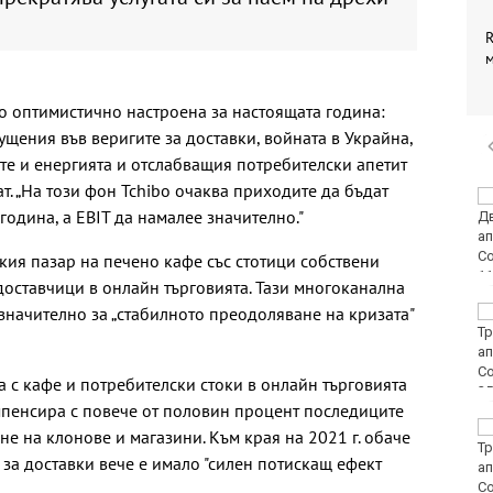
R
о оптимистично настроена за настоящата година:
щения във веригите за доставки, войната в Украйна,
е и енергията и отслабващия потребителски апетит
ат. „На този фон Tchibo очаква приходите да бъдат
Винисиус Жуниор
година, а EBIT да намалее значително."
преподписа с Реал
(Мадрид)
ския пазар на печено кафе със стотици собствени
доставчици в онлайн търговията. Тази многоканална
значително за „стабилното преодоляване на кризата"
ЦСКА удари с 3:0
Макаби като гост
 с кафе и потребителски стоки в онлайн търговията
мпенсира с повече от половин процент последиците
Тъжна вест! Почина
не на клонове и магазини. Към края на 2021 г. обаче
голямо име в
 за доставки вече е имало "силен потискащ ефект
медицината