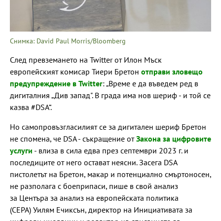
Снимка: David Paul Morris/Bloomberg
След превземането на Twitter от Илон Мъск
европейският комисар Тиери Бретон
отправи зловещо
предупреждение в Twitter
: „Време е да въведем ред в
дигиталния „Див запад". В града има нов шериф - и той се
казва #DSA“.
Но самопровъзгласилият се за дигитален шериф Бретон
не спомена, че DSA - съкращение от
Закона за цифровите
услуги
- влиза в сила едва през септември 2023 г. и
последиците от него остават неясни. Засега DSA
пистолетът на Бретон, макар и потенциално смъртоносен,
не разполага с боеприпаси, пише в свой анализ
за Центъра за анализ на европейската политика
(CEPA) Уилям Ечиксън, директор на Инициативата за