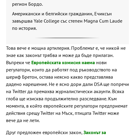
регион Бордо.
Американски и белгийски гражданин, Ечиксън
завършва Yale College със степен Magna Cum Laude
по история.
Това вече е мощна артилерия. Проблемът е, че никой не
знае как законът трябва и може да бъде прилаган.
Въпреки че
Европейската комисия наема
нови
регулатори, които да работят под ръководството на
шериф Бретон, остава неясно какво представлява
дадено нарешение. Не е ясно дори дали DSA ще попречи
на Twitter да премахва журналистически акаунти. Всяка
глоба ще изисква продължително разследване. Към
момента, в който европейските регулатори предприемат
действия срещу Twitter на Мъск, птицата Twitter може
вече да не лети.
Друг предложен европейски закон,
Законът за