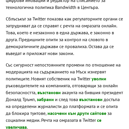
цифрови иновации и редактор на списанието за
технологична политика Bandwidth в Центъра.
Сблъсъкът за Twitter показва как регулаторните органи се
затрудняват да се справят с речта на омразата онлайн.
Това, което е незаконно в една държава, е законно в
друга. Предишните опити за контрол на словото в
демократичните държави се провалиха. Остава да се
въведат и приложат нови закони.
Със сигурност непостоянните промени по отношение на
модерацията на съдържанието на Мъск изнервят
политиците. Новият собственик на Twitter
уволни
ръководителите на компанията, отговарящи за онлайн
безопасността,
възстанови
акаунта на бившия президент
Доналд Тръмп,
забрани
и след това
възстанови
достъпа
на определени журналисти до платформата и се опита
да блокира туитове,
насочени към други сайтове
за
социални медии. Речта на омразата в Twitter
се
увеличава
.