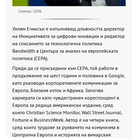
Снимка: CEPA
Уилям Ечиксън е изпълняващ длъжността директор
на Инициативата за цифрови иновации и редактор
на списанието за технологична политика
Bandwidth в Центъра за анализ на европейската
политика (CEPA).
Преди да се присъедини към CEPA, той работи в
продължение на шест години и половина в Google,
като ръководи корпоративните комуникации за
Европа, Близкия изток и Африка. Започва
кариерата си като чуждестранен кореспондент в
Европа за редица американски издания, сред
които Christian Science Monitor, Wall Street Journal,
Fortune и BusinessWeek. Автор е на четири книги,
сред които трудове за рухването на комунизма в
Централна Европа и историята на винарския