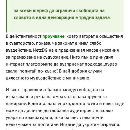
за всеки шериф да ограничи свободата на
словото в една демокрация е трудна задача
В действителност
проучване
, което авторът е осъществил
в съавторство, показа, че законът е имал слабо
въздействие. NetzDG не е предизвикал масови искания
за премахване на съдържание. Нито пък е принудил
интернет платформите да възприемат подхода „първо
свали, попитай по-късно". В най-добрия случай
цялостното му въздействие е минимално.
И така - правилният баланс между свободата на
изразяване и речта на омразата остава труден за
намиране. В дигиталната епоха, когато всеки и навсякъде
може да достигне до глобална аудитория с няколко
удара по клавиатурата, този баланс става почти
невъзможен за постигане. Искаме да укротим омразата.