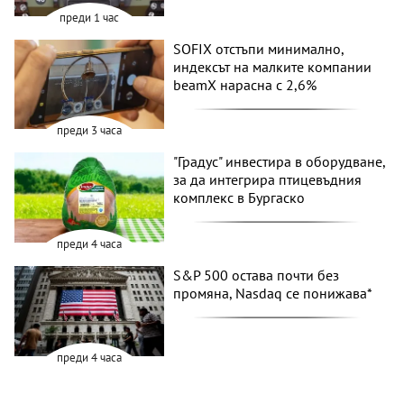
преди 1 час
SOFIX отстъпи минимално,
индексът на малките компании
beamX нарасна с 2,6%
преди 3 часа
"Градус" инвестира в оборудване,
за да интегрира птицевъдния
комплекс в Бургаско
преди 4 часа
S&P 500 остава почти без
промяна, Nasdaq се понижава*
преди 4 часа