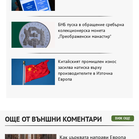
БНБ пуска в обращение сребърна
колекционерска монета
„Преображенски манастир“
Китайският промишлен износ
засилва натиска върху
производителите в Източна
Европа
ОЩЕ ОТ ВЪНШНИ КОМЕНТАРИ
ВИЖ ОЩЕ
Как църквата направи Европа