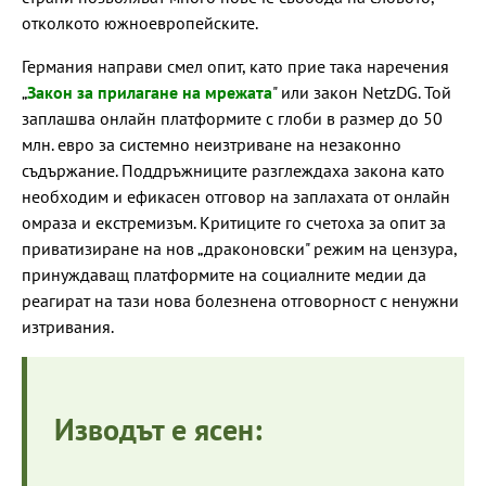
отколкото южноевропейските.
Германия направи смел опит, като прие така наречения
„
Закон за прилагане на мрежата
" или закон NetzDG. Той
заплашва онлайн платформите с глоби в размер до 50
млн. евро за системно неизтриване на незаконно
съдържание. Поддръжниците разглеждаха закона като
необходим и ефикасен отговор на заплахата от онлайн
омраза и екстремизъм. Критиците го счетоха за опит за
приватизиране на нов „драконовски" режим на цензура,
принуждаващ платформите на социалните медии да
реагират на тази нова болезнена отговорност с ненужни
изтривания.
Изводът е ясен: