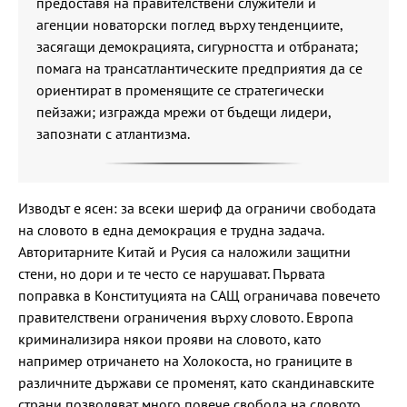
предоставя на правителствени служители и
агенции новаторски поглед върху тенденциите,
засягащи демокрацията, сигурността и отбраната;
помага на трансатлантическите предприятия да се
ориентират в променящите се стратегически
пейзажи; изгражда мрежи от бъдещи лидери,
запознати с атлантизма.
Изводът е ясен: за всеки шериф да ограничи свободата
на словото в една демокрация е трудна задача.
Авторитарните Китай и Русия са наложили защитни
стени, но дори и те често се нарушават. Първата
поправка в Конституцията на САЩ ограничава повечето
правителствени ограничения върху словото. Европа
криминализира някои прояви на словото, като
например отричането на Холокоста, но границите в
различните държави се променят, като скандинавските
страни позволяват много повече свобода на словото,