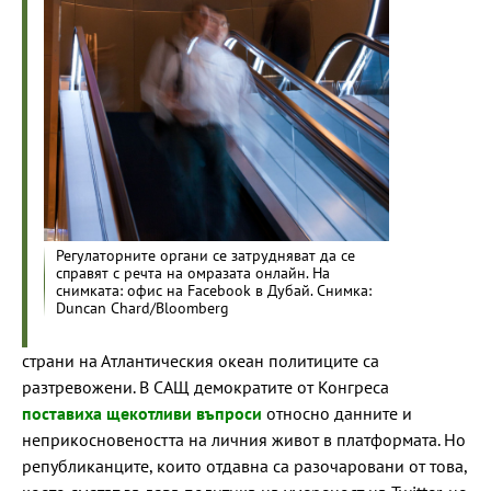
Регулаторните органи се затрудняват да се
справят с речта на омразата онлайн. На
снимката: офис на Facebook в Дубай. Снимка:
Duncan Chard/Bloomberg
страни на Атлантическия океан политиците са
разтревожени. В САЩ демократите от Конгреса
поставиха щекотливи въпроси
относно данните и
неприкосновеността на личния живот в платформата. Но
републиканците, които отдавна са разочаровани от това,