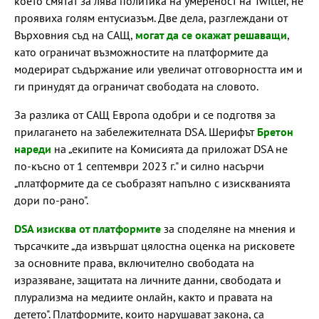
което смятат за лява политика на умереност на Twitter, не
проявиха голям ентусиазъм. Две дела, разглеждани от
Върховния съд на САЩ,
могат да се окажат решаващи
,
като ограничат възможностите на платформите да
модерират съдържание или увеличат отговорността им и
ги принудят да ограничат свободата на словото.
За разлика от САЩ Европа одобри и се подготвя за
прилагането на забележителната DSA. Шерифът
Бретон
нареди
на „екипите на Комисията да приложат DSA не
по-късно от 1 септември 2023 г." и силно насърчи
„платформите да се съобразят напълно с изискванията
дори по-рано".
DSA изисква от платформите
за споделяне на мнения и
търсачките „да извършат цялостна оценка на рисковете
за основните права, включително свободата на
изразяване, защитата на личните данни, свободата и
плурализма на медиите онлайн, както и правата на
детето". Платформите, които нарушават закона, са