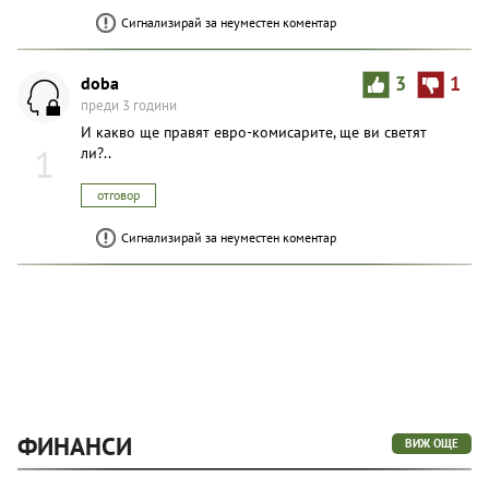
Сигнализирай за неуместен коментар
doba
3
1
преди 3 години
И какво ще правят евро-комисарите, ще ви светят
1
ли?..
отговор
Сигнализирай за неуместен коментар
ФИНАНСИ
ВИЖ ОЩЕ