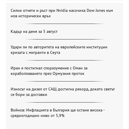
Силни отчети и ръст при Nvidia насочиха Dow Jones към
нов исторически връх
Кадър на деня за 5 август
Удари ли по авторитета на европейските институции
кризата с мигранти в Сеута
Иран е постигнал споразумение с Оман за
корабоплаването през Ормузкия проток
Износът на дизел от САЩ достигна рекорд, докато светът
се бори за доставки
Войнов: Инфлацията в България ще остане висока -
средногодишно ниво от 5,9%