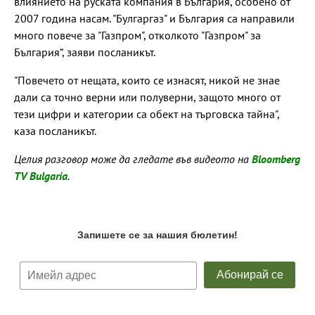
влиянието на руската компания в България, особено от
2007 година насам. "Булгаргаз" и България са направили
много повече за "Газпром", отколкото "Газпром" за
България“, заяви посланикът.
"Повечето от нещата, които се изнасят, никой не знае
дали са точно верни или полуверни, защото много от
тези цифри и категории са обект на търговска тайна",
каза посланикът.
Целия разговор може да гледате във видеото на
Bloomberg
TV Bulgaria
.