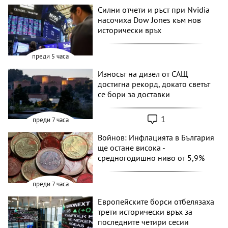
Силни отчети и ръст при Nvidia
насочиха Dow Jones към нов
исторически връх
преди 5 часа
Износът на дизел от САЩ
достигна рекорд, докато светът
се бори за доставки
1
преди 7 часа
Войнов: Инфлацията в България
ще остане висока -
средногодишно ниво от 5,9%
преди 7 часа
Европейските борси отбелязаха
трети исторически връх за
последните четири сесии