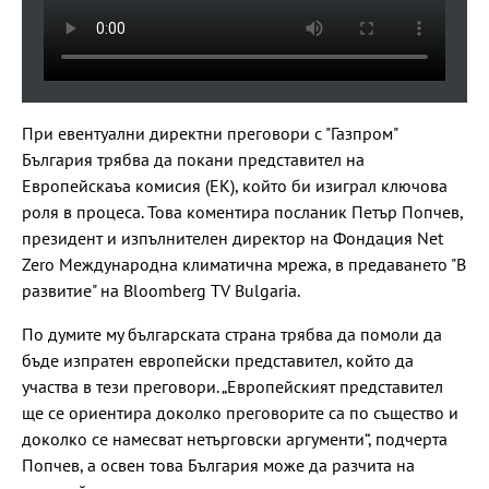
При евентуални директни преговори с "Газпром"
България трябва да покани представител на
Европейскаъа комисия (ЕК), който би изиграл ключова
роля в процеса. Това коментира посланик Петър Попчев,
президент и изпълнителен директор на Фондация Net
Zero Международна климатична мрежа, в предаването "В
развитие" на Bloomberg TV Bulgaria.
По думите му българската страна трябва да помоли да
бъде изпратен европейски представител, който да
участва в тези преговори. „Европейският представител
ще се ориентира доколко преговорите са по същество и
доколко се намесват нетърговски аргументи“, подчерта
Попчев, а освен това България може да разчита на