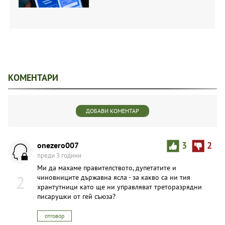
КОМЕНТАРИ
ДОБАВИ КОМЕНТАР
onezero007
3
2
преди 3 години
Ми да махаме правителството, дупетатите и
2
чиновниците държавна ясла - за какво са ни тия
хрантутници като ще ни управляват треторазрядни
писарушки от гей съюза?
отговор