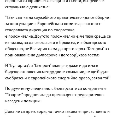
европейска юридическа защита и съвети, въпреки че
ситуацията е деликатна.
"Тази стъпка на служебното правителство - да се обърне
за консултации с Европейската комисия, в частност
генералната дирекция по енергетика,
е положителна. Другото положително е, че тази среща се
използва, за да се огласи и в Брюксел, и в българското
общество, че България няма да преговаря с “Газпром” за
подновяване на дългосрочен договор", каза гостът.
И "Булгаргаз", и "Газпром" знаят, че даже и да има в
бъдеще отношения между двете компании, те ще бъдат
съобразени с европейското енергийно право, заяви той.
По думите му специално с българските си контрагенти
“Газпром” предпочита да преговаря с предварително
извадени позиции.
„Това не са преговори, но точно такова е присъствието и