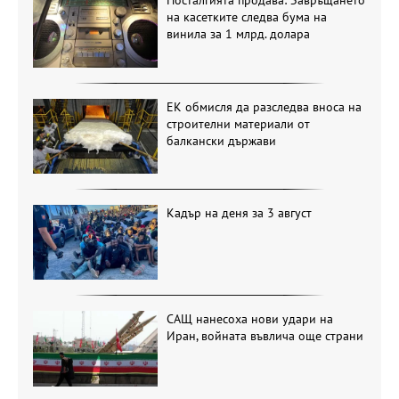
Носталгията продава: Завръщането
на касетките следва бума на
винила за 1 млрд. долара
ЕК обмисля да разследва вноса на
строителни материали от
балкански държави
Кадър на деня за 3 август
САЩ нанесоха нови удари на
Иран, войната въвлича още страни