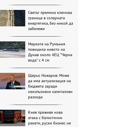
Светът премина ключова
граница в соларната
енергетика, без никой да
забележи
Мерките на Румъния
повишиха нивото на
Дунав около АЕЦ "Черна
вода" с 4 см
Щерьо Ножаров: Може
да има актуализация на
бюджета заради
неизпълнени капиталови
разходи
Киев преживя нова
атака с балистични
ракети, руски бизнес не