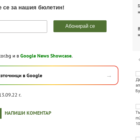
н
tor.bg и в
Google News Showcase
.
→
Илиан Илиев: Трудно
източници в Google
мога да си обясня този
срив за 8 минути
13.09.22 г.
Черно море загуби с
НАПИШИ КОМЕНТАР
2:3 от Лудогорец във
Варна
Туристи масово