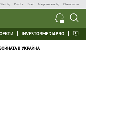
Start.bg
Posoka
Boec
Megavselena.bg
Chernomore
ОЕКТИ
INVESTORMEDIAPRO
ВОЙНАТА В УКРАЙНА