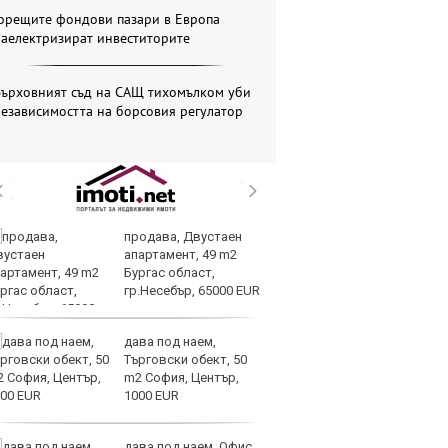
Горещите фондови пазари в Европа
наелектризират инвеститорите
Върховният съд на САЩ тихомълком уби
езависимостта на борсовия регулатор
продава, Двустаен
Ст
апартамент, 49 m2
Ки
Бургас област,
об
гр.Несебър, 65000 EUR
бо
проток
дава под наем,
AI
Търговски обект, 50
н
m2 София, Център,
1000 EUR
дава под наем, Офис,
Ин