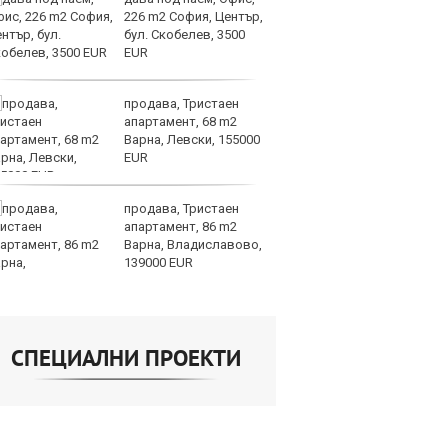
226 m2 София, Център,
з
бул. Скобелев, 3500
ев
EUR
р
продава, Тристаен
Т
апартамент, 68 m2
съ
Варна, Левски, 155000
мо
EUR
с
продава, Тристаен
Бу
апартамент, 86 m2
ен
Варна, Владиславово,
тъ
139000 EUR
Е
СПЕЦИАЛНИ ПРОЕКТИ