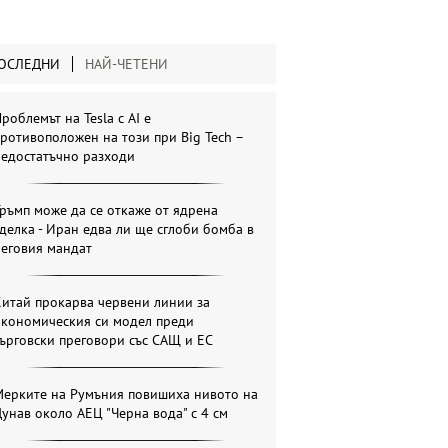
ОСЛЕДНИ
НАЙ-ЧЕТЕНИ
роблемът на Tesla с AI е
ротивоположен на този при Big Tech –
недостатъчно разходи
ръмп може да се откаже от ядрена
делка - Иран едва ли ще сглоби бомба в
неговия мандат
итай прокарва червени линии за
икономическия си модел преди
ърговски преговори със САЩ и ЕС
Мерките на Румъния повишиха нивото на
унав около АЕЦ "Черна вода" с 4 см