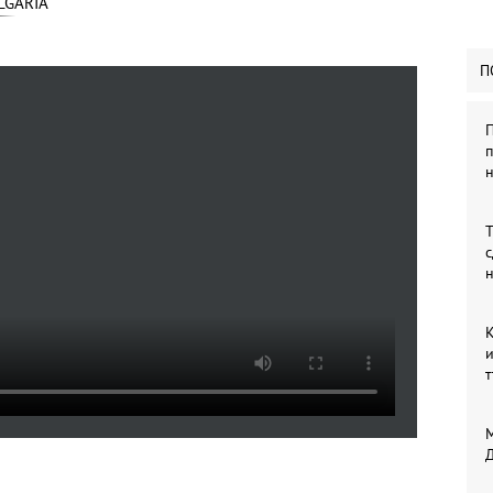
LGARIA
П
П
п
Т
с
К
т
Д