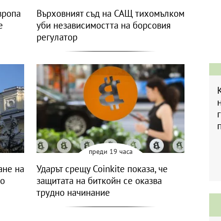
вропа
Върховният съд на САЩ тихомълком
е
уби независимостта на борсовия
регулатор
преди 19 часа
ане на
Ударът срещу Coinkite показа, че
то
защитата на биткойн се оказва
трудно начинание