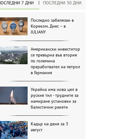
ПОСЛЕДНИ 7 ДНИ
ПОСЛЕДНИ 30 ДНИ
Последно забелязан в
Кореком. Днес – в
JULIANY
Американски инвеститор
се превърна във втория
по големина
преработвател на петрол
в Германия
Украйна има нова цел в
руския тил - трудните за
намиране установки за
балистични ракети
Кадър на деня за 3
август