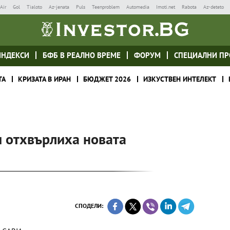
Air
Gol
Tialoto
Az-jenata
Puls
Teenproblem
Automedia
Imoti.net
Rabota
Az-deteto
ИНДЕКСИ
БФБ В РЕАЛНО ВРЕМЕ
ФОРУМ
СПЕЦИАЛНИ ПР
ТА
КРИЗАТА В ИРАН
БЮДЖЕТ 2026
ИЗКУСТВЕН ИНТЕЛЕКТ
и отхвърлиха новата
СПОДЕЛИ: