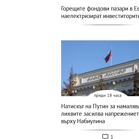
Горещите фондови пазари в Е
наелектризират инвеститорит
преди 18 часа
Натискът на Путин за намаляв
лихвите засилва напрежение
върху Набиулина
1