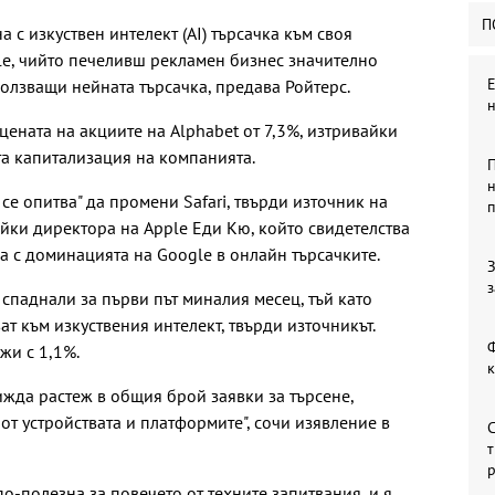
П
 с изкуствен интелект (AI) търсачка към своя
gle, чийто печеливш рекламен бизнес значително
ползващи нейната търсачка, предава Ройтерс.
ената на акциите на Alphabet от 7,3%, изтривайки
та капитализация на компанията.
П
н
се опитва" да промени Safari, твърди източник на
айки директора на Apple Еди Кю, който свидетелства
а с доминацията на Google в онлайн търсачките.
З
з
а спаднали за първи път миналия месец, тъй като
ат към изкуствения интелект, твърди източникът.
Ф
жи с 1,1%.
ижда растеж в общия брой заявки за търсене,
т устройствата и платформите", сочи изявление в
С
т
по-полезна за повечето от техните запитвания, и я