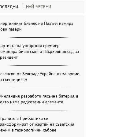
ОСЛЕДНИ
НАЙ-ЧЕТЕНИ
Енергийният бизнес на Huawei намира
нови пазари
артията на унгарския премиер
оминира бивш съдя от Върховния съд за
президент
еленски от Белград: Украйна няма време
а скептицизъм
инландия разработи пясъчна батерия, в
която няма редкоземни елементи
траните в Прибалтика се
рансформират от жертви на съветския
режим в технологични хъбове