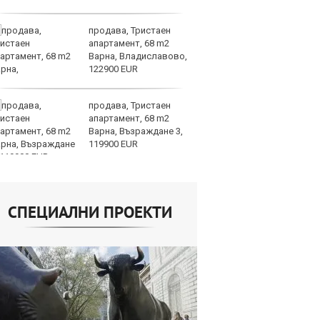
продава, Тристаен
Др
апартамент, 68 m2
д
Варна, Владиславово,
г
122900 EUR
Б
продава, Тристаен
По
апартамент, 68 m2
ка
Варна, Възраждане 3,
п
119900 EUR
п
облигации
СПЕЦИАЛНИ ПРОЕКТИ