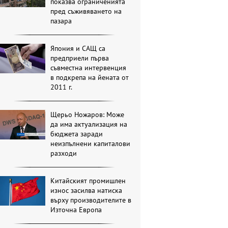
показва ограниченията
пред съживяването на
пазара
Япония и САЩ са
предприели първа
съвместна интервенция
в подкрепа на йената от
2011 г.
Щерьо Ножаров: Може
да има актуализация на
бюджета заради
неизпълнени капиталови
разходи
Китайският промишлен
износ засилва натиска
върху производителите в
Източна Европа