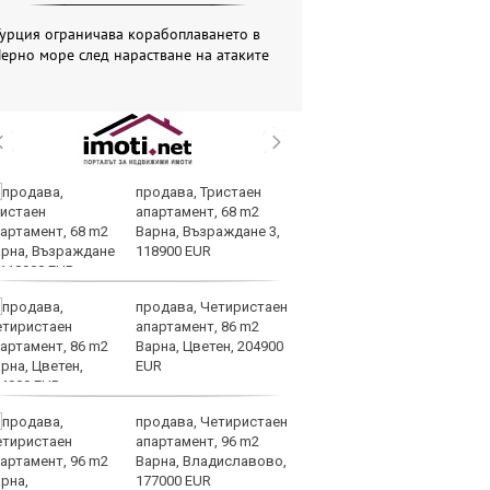
урция ограничава корабоплаването в
ерно море след нарастване на атаките
продава, Тристаен
И
апартамент, 68 m2
ин
Варна, Възраждане 3,
с 
118900 EUR
те
продава, Четиристаен
Ту
апартамент, 86 m2
дв
Варна, Цветен, 204900
къ
EUR
в
продава, Четиристаен
За
апартамент, 96 m2
мо
Варна, Владиславово,
ск
177000 EUR