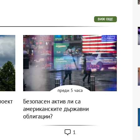
ВИЖ ОЩЕ
преди 5 часа
роект
Безопасен актив ли са
американските държавни
облигации?
1