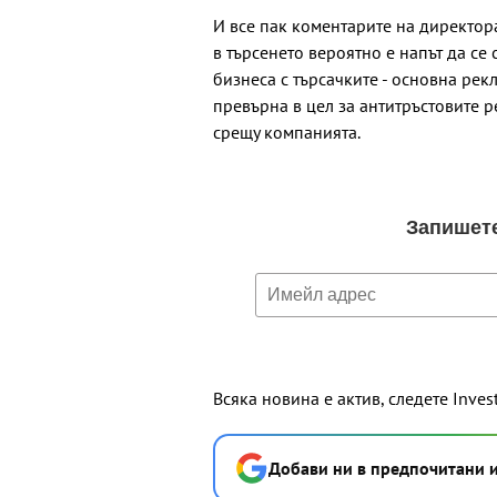
И все пак коментарите на директор
в търсенето вероятно е напът да се
бизнеса с търсачките - основна рек
превърна в цел за антитръстовите р
срещу компанията.
Всяка новина е актив, следете Inves
Добави ни в предпочитани 