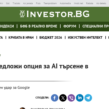
Air
Gol
Tialoto
Az-jenata
Puls
Teenproblem
Automedia
Imoti.net
Rabota
Az-deteto
ИНДЕКСИ
БФБ В РЕАЛНО ВРЕМЕ
ФОРУМ
СПЕЦИАЛНИ ПР
ТА
КРИЗАТА В ИРАН
БЮДЖЕТ 2026
ИЗКУСТВЕН ИНТЕЛЕКТ
И
едложи опция за AI търсене в
н удар за Google
СПОДЕЛИ: