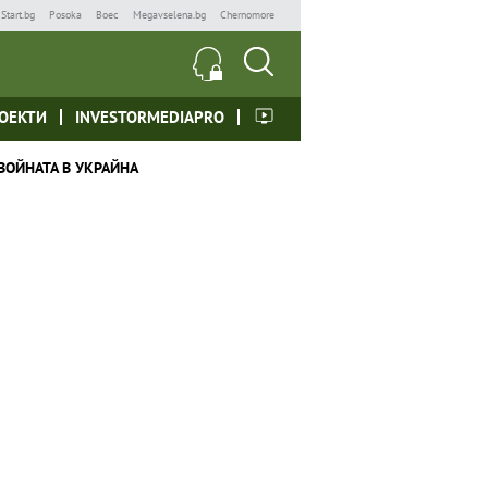
Start.bg
Posoka
Boec
Megavselena.bg
Chernomore
ОЕКТИ
INVESTORMEDIAPRO
ВОЙНАТА В УКРАЙНА