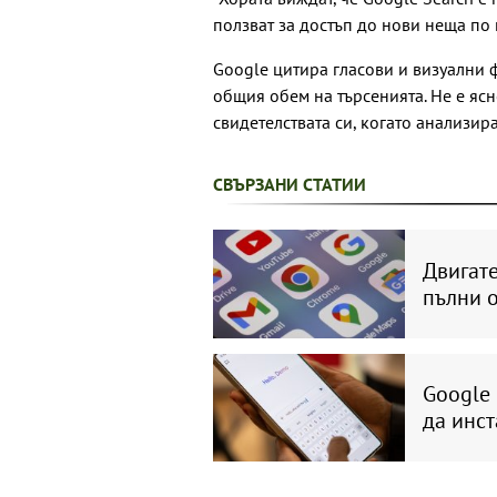
ползват за достъп до нови неща по
Google цитира гласови и визуални 
общия обем на търсенията. Не e яс
свидетелствата си, когато анализир
СВЪРЗАНИ СТАТИИ
Двигате
пълни 
Google 
да инст