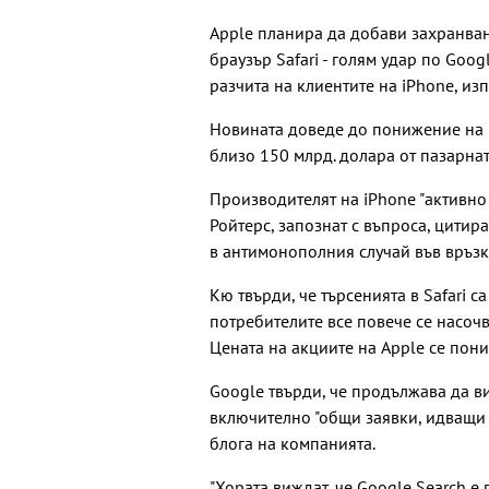
Apple планира да добави захранвана
браузър Safari - голям удар по Goo
разчита на клиентите на iPhone, из
Новината доведе до понижение на ц
близо 150 млрд. долара от пазарна
Производителят на iPhone "активно 
Ройтерс, запознат с въпроса, цитир
в антимонополния случай във връзк
Кю твърди, че търсенията в Safari с
потребителите все повече се насочв
Цената на акциите на Apple се пони
Google твърди, че продължава да в
включително "общи заявки, идващи о
блога на компанията.
"Хората виждат, че Google Search е 