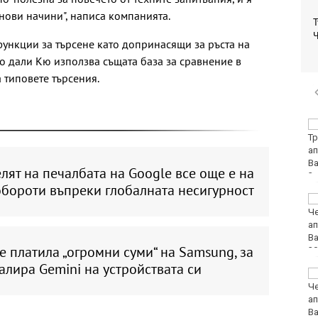
 нови начини", написа компанията.
Т
Ч
функции за търсене като допринасящи за ръста на
но дали Кю използва същата база за сравнение в
а типовете търсения.
Медицински
хеликоптери
проведоха две
успешни операции
лят на печалбата на Google все още е на
обороти въпреки глобалната несигурност
Нови 45 курсанти бяха
посрещнати във
Военноморското
училище във Варна
е платила „огромни суми“ на Samsung, за
алира Gemini на устройствата си
Няма дълбоки кратери
на мястото, на което
се взриви дрон у нас