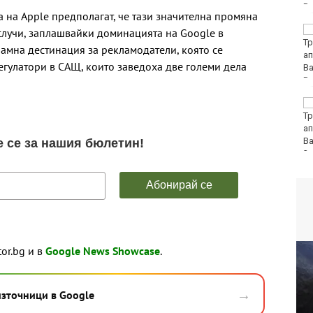
а на Apple предполагат, че тази значителна промяна
Хванаха за ден 31
 случи, заплашвайки доминацията на Google в
шофьори с алкохол
ламна дестинация за рекламодатели, която се
или наркотици
егулатори в САЩ, които заведоха две големи дела
Хаджирусев смени
Черно море Тича с
Локо (Пд)
tor.bg и в
Google News Showcase
.
→
източници в Google