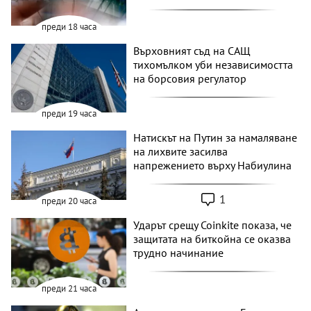
преди 18 часа
Върховният съд на САЩ
тихомълком уби независимостта
на борсовия регулатор
преди 19 часа
Натискът на Путин за намаляване
на лихвите засилва
напрежението върху Набиулина
1
преди 20 часа
Ударът срещу Coinkite показа, че
защитата на биткойна се оказва
трудно начинание
преди 21 часа