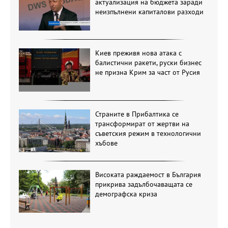
актуализация на бюджета заради
неизпълнени капиталови разходи
Киев преживя нова атака с
балистични ракети, руски бизнес
не призна Крим за част от Русия
Страните в Прибалтика се
трансформират от жертви на
съветския режим в технологични
хъбове
Високата раждаемост в България
прикрива задълбочаващата се
демографска криза