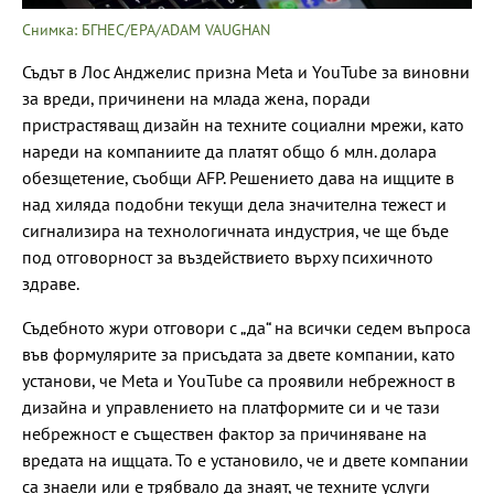
Снимка: БГНЕС/EPA/ADAM VAUGHAN
Съдът в Лос Анджелис призна Meta и YouTube за виновни
за вреди, причинени на млада жена, поради
пристрастяващ дизайн на техните социални мрежи, като
нареди на компаниите да платят общо 6 млн. долара
обезщетение, съобщи AFP. Решението дава на ищците в
над хиляда подобни текущи дела значителна тежест и
сигнализира на технологичната индустрия, че ще бъде
под отговорност за въздействието върху психичното
здраве.
Съдебното жури отговори с „да“ на всички седем въпроса
във формулярите за присъдата за двете компании, като
установи, че Meta и YouTube са проявили небрежност в
дизайна и управлението на платформите си и че тази
небрежност е съществен фактор за причиняване на
вредата на ищцата. То е установило, че и двете компании
са знаели или е трябвало да знаят, че техните услуги