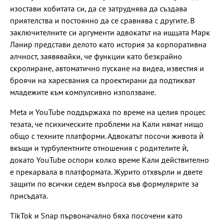
изостави хобитата си, да се затруднява да създава
приятелства и постоянно да се сравнява с другите. В
заключителните си аргументи адвокатът на ищцата Марк
Ланир представи делото като история за корпоративна
алчност, заявявайки, че функции като безкрайно
скролиране, автоматично пускане на видеа, известия и
броячи на харесвания са проектирани да подтикват
младежите към компулсивно използване.
Meta и YouTube поддържаха по време на целия процес
тезата, че психическите проблеми на Кали нямат нищо
общо с техните платформи. Адвокатът посочи живота ѝ
вкъщи и турбулентните отношения с родителите ѝ,
докато YouTube оспори колко време Кали действително
е прекарвала в платформата. Журито отхвърли и двете
защити по всички седем въпроса във формулярите за
присъдата.
TikTok и Snap първоначално бяха посочени като