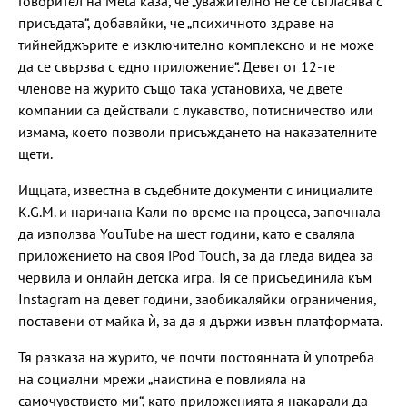
Говорител на Meta каза, че „уважително не се съгласява с
присъдата“, добавяйки, че „психичното здраве на
тийнейджърите е изключително комплексно и не може
да се свързва с едно приложение“. Девет от 12-те
членове на журито също така установиха, че двете
компании са действали с лукавство, потисничество или
измама, което позволи присъждането на наказателните
щети.
Ищцата, известна в съдебните документи с инициалите
K.G.M. и наричана Кали по време на процеса, започнала
да използва YouTube на шест години, като е сваляла
приложението на своя iPod Touch, за да гледа видеа за
червила и онлайн детска игра. Тя се присъединила към
Instagram на девет години, заобикаляйки ограничения,
поставени от майка ѝ, за да я държи извън платформата.
Тя разказа на журито, че почти постоянната ѝ употреба
на социални мрежи „наистина е повлияла на
самочувствието ми“, като приложенията я накарали да