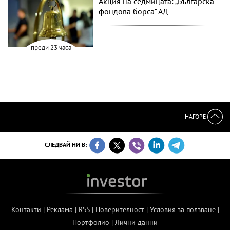
Акция на седмицата: „Българска
фондова борса“ АД
преди 23 часа
НАГОРЕ
СЛЕДВАЙ НИ В:
Контакти
|
Реклама
|
RSS
|
Поверителност
|
Условия за ползване
|
Портфолио
|
Лични данни