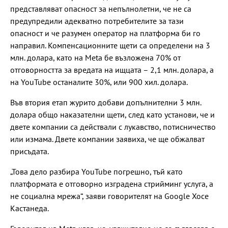
представляват опасност за непълнолетни, че не са
предупредили адекватно потребителите за тази
опасност и че разумен оператор на платформа би го
направил. Компенсационните щети са определени на 3
млн. долара, като на Meta бе възложена 70% от
отговорността за вредата на ищцата – 2,1 млн. долара, а
на YouTube останалите 30%, или 900 хил. долара.
Във втория етап журито добави допълнителни 3 млн.
долара общо наказателни щети, след като установи, че и
двете компании са действали с лукавство, потисничество
или измама. Двете компании заявиха, че ще обжалват
присъдата.
„Това дело разбира YouTube погрешно, тъй като
платформата е отговорно изградена стрийминг услуга, а
не социална мрежа“, заяви говорителят на Google Хосе
Кастанеда.