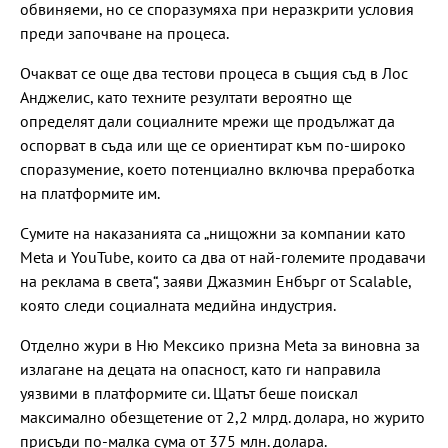
обвиняеми, но се споразумяха при неразкрити условия
преди започване на процеса.
Очакват се още два тестови процеса в същия съд в Лос
Анджелис, като техните резултати вероятно ще
определят дали социалните мрежи ще продължат да
оспорват в съда или ще се ориентират към по-широко
споразумение, което потенциално включва преработка
на платформите им.
Сумите на наказанията са „нищожни за компании като
Meta и YouTube, които са два от най-големите продавачи
на реклама в света“, заяви Джазмин Енбърг от Scalable,
която следи социалната медийна индустрия.
Отделно жури в Ню Мексико призна Meta за виновна за
излагане на децата на опасност, като ги направила
уязвими в платформите си. Щатът беше поискал
максимално обезщетение от 2,2 млрд. долара, но журито
присъди по-малка сума от 375 млн. долара.