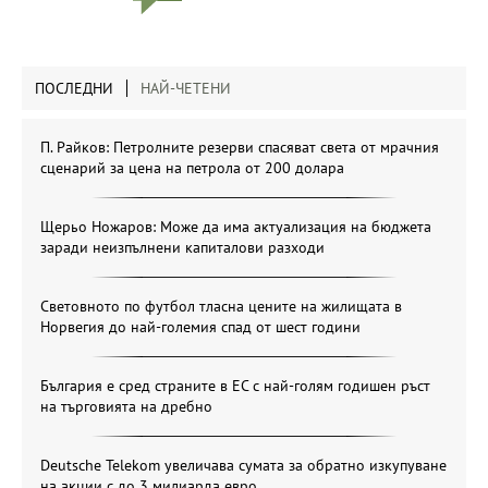
ПОСЛЕДНИ
НАЙ-ЧЕТЕНИ
П. Райков: Петролните резерви спасяват света от мрачния
сценарий за цена на петрола от 200 долара
Щерьо Ножаров: Може да има актуализация на бюджета
заради неизпълнени капиталови разходи
Световното по футбол тласна цените на жилищата в
Норвегия до най-големия спад от шест години
България е сред страните в ЕС с най-голям годишен ръст
на търговията на дребно
Deutsche Telekom увеличава сумата за обратно изкупуване
на акции с до 3 милиарда евро