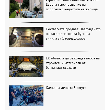
Европа търси решение на
проблема с недостига на жилища
Носталгията продава: Завръщането
на касетките следва бума на
винила за 1 млрд. долара
ЕК обмисля да разследва вноса на
строителни материали от
балкански държави
Кадър на деня за 3 август