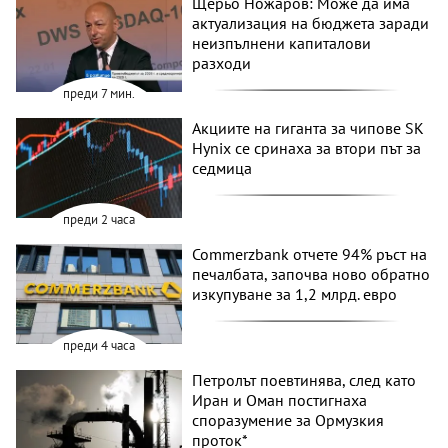
Щерьо Ножаров: Може да има
актуализация на бюджета заради
неизпълнени капиталови
разходи
преди 7 мин.
Акциите на гиганта за чипове SK
Hynix се сринаха за втори път за
седмица
преди 2 часа
Commerzbank отчете 94% ръст на
печалбата, започва ново обратно
изкупуване за 1,2 млрд. евро
преди 4 часа
Петролът поевтинява, след като
Иран и Оман постигнаха
споразумение за Ормузкия
проток*