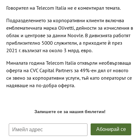
Говорител на Telecom Italia не е коментирал темата.
Подразделението за корпоративни клиенти включва
емблематичната марка Olivetti, дейности за изчисления в
облак и центрове за данни Noovle. В дивизията работят
приблизително 5000 служители, а приходите ѝ през
2021 г. възлизат на около 3 млрд. евро.
Миналата година Telecom Italia отхвърли необвързваща
оферта на CVC Capital Partners за 49%-ен дял от новото
си звено за корпоративни услуги, тъй като операторът се
надяваше на по-добра оферта.