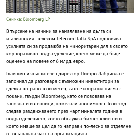
Снимка: Bloomberg LP
В търсене на начини за намаляване на дълга си
италианският телеком Telecom Italia SpA подновява
усилията си за продажба на миноритарен дял в своето
корпоративно подразделение, което може да бъде
оценено на повече от 6 млрд. евро.
Главният изпълнителен директор Пиетро Лабриола е
започнал да разговаря с възможни инвеститори за
сделка по-рано този месец, като е изпратил писма с
покани, твърди Bloomberg, като се позовава на
запознати източници, пожелали анонимност. Този ход
следва раздвижването през март миналата година в
подразделението, което обслужва бизнес клиенти и
което имаше за цел да го направи по-лесно за отделяне
от останалата част на организацията.