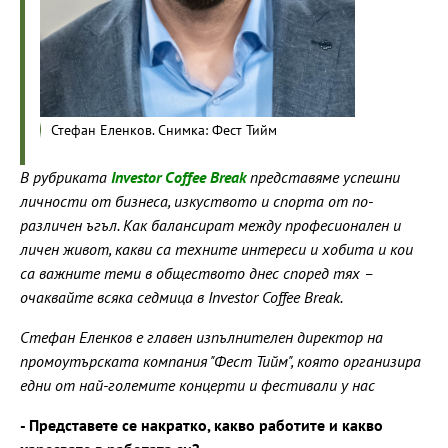
Стефан Еленков. Снимка: Фест Тийм
В рубриката
Investor Coffee Break
представяме успешни
личности от бизнеса, изкуството и спорта от по-
различен ъгъл. Как балансират между професионален и
личен живот, какви са техните интереси и хобита и кои
са важните теми в обществото днес според тях –
очаквайте всяка седмица в Investor Coffee Break.
Стефан Еленков е главен изпълнителен директор на
промоутърската компания "Фест Тийм", която организира
едни от най-големите концерти и фестивали у нас
- Представете се накратко, какво работите и какво