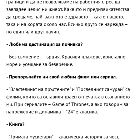
граници и да не позволяваме на работния стрес да
завладее целия ни живот. Каквито и предизвикателства
да срещаме, най-важното е здравето – както нашето,
така и на хората около нас. Всичко друго се нарежда –
по един или друг начин.
- Любима дестинация за почивка?
- Без съмнение – Гърция. Красиви плажове, кристално
море и усещане за безвремие.
- Препоръчайте ни свой любим филм или сериал.
- "Властелинът на пръстените" и "Последният самурай" са
филми, които са оставили траен отпечатък в съзнанието
ми. При сериалите – Game of Thrones, а ако говорим за
напрежение и динамика – "24" е класика.
- Книга?
- "Тримата мускетари" – класическа история за чест,