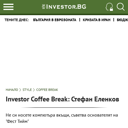
ТЕМИТЕ ДНЕС:
БЪЛГАРИЯ В ЕВРОЗОНАТА
КРИЗАТА В ИРАН
БЮДЖЕ
НАЧАЛО
STYLE
COFFEE BREAK
Investor Coffee Break: Стефан Еленков
Не си носете компютъра вкъщи, съветва основателят на
"Фест Тийм"