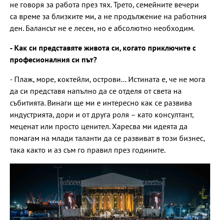
не говоря за работа през тях. Трето, семейните вечери
са време за близките ми, а не продължение на работния
ден. Балансът не е лесен, но е абсолютно необходим.
- Как си представяте живота си, когато приключите с
професионалния си път?
- Плаж, море, коктейли, острови… Истината е, че не мога
да си представя напълно да се отделя от света на
събитията. Винаги ще ми е интересно как се развива
индустрията, дори и от друга роля – като консултант,
меценат или просто ценител. Харесва ми идеята да
помагам на млади таланти да се развиват в този бизнес,
така както и аз съм го правил през годините.