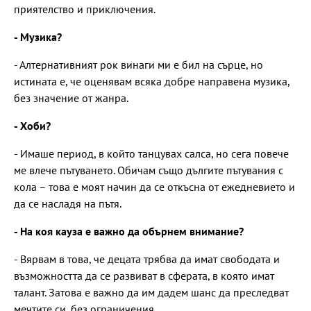
приятелство и приключения.
- Музика?
- Алтернативният рок винаги ми е бил на сърце, но
истината е, че оценявам всяка добре направена музика,
без значение от жанра.
- Хоби?
- Имаше период, в който танцувах салса, но сега повече
ме влече пътуването. Обичам също дългите пътувания с
кола – това е моят начин да се откъсна от ежедневието и
да се насладя на пътя.
- На коя кауза е важно да обърнем внимание?
- Вярвам в това, че децата трябва да имат свободата и
възможността да се развиват в сферата, в която имат
талант. Затова е важно да им дадем шанс да преследват
мечтите си, без ограничения.