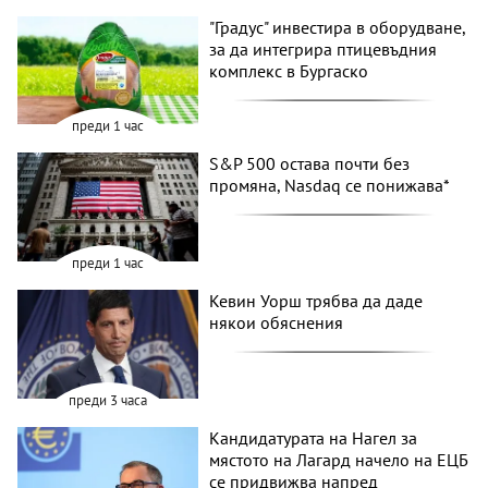
"Градус" инвестира в оборудване,
за да интегрира птицевъдния
комплекс в Бургаско
преди 1 час
S&P 500 остава почти без
промяна, Nasdaq се понижава*
преди 1 час
Кевин Уорш трябва да даде
някои обяснения
преди 3 часа
Кандидатурата на Нагел за
мястото на Лагард начело на ЕЦБ
се придвижва напред