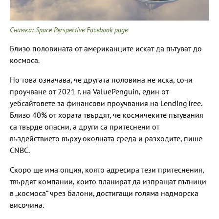
Снимка: Space Perspective Facebook page
Близо половината от американците искат да пътуват до
космоса.
Но това означава, че другата половина не иска, сочи
проучване от 2021 г. на ValuePenguin, един от
уебсайтовете за финансови проучвания на LendingTree.
Близо 40% от хората твърдят, че космичеките пътувания
са твърде опасни, а други са притеснени от
въздействието върху околната среда и разходите, пише
CNBC.
Скоро ще има опция, която адресира тези притеснения,
твърдят компании, които планират да изпращат пътници
в „космоса“ чрез балони, достигащи голяма надморска
височина.