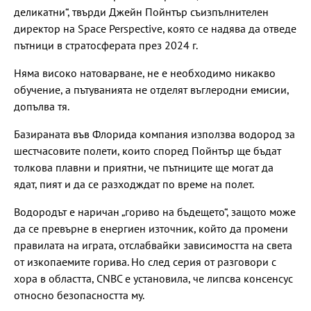
деликатни“, твърди Джейн Пойнтър съизпълнителен
директор на Space Perspective, която се надява да отведе
пътници в стратосферата през 2024 г.
Няма високо натоварване, не е необходимо никакво
обучение, а пътуванията не отделят въглеродни емисии,
допълва тя.
Базираната във Флорида компания използва водород за
шестчасовите полети, които според Пойнтър ще бъдат
толкова плавни и приятни, че пътниците ще могат да
ядат, пият и да се разходждат по време на полет.
Водородът е наричан „гориво на бъдещето“, защото може
да се превърне в енергиен източник, който да промени
правилата на играта, отслабвайки зависимостта на света
от изкопаемите горива. Но след серия от разговори с
хора в областта, CNBC е установила, че липсва консенсус
относно безопасността му.