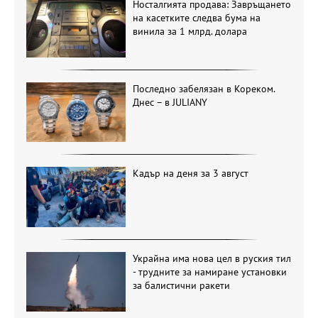
Носталгията продава: Завръщането
на касетките следва бума на
винила за 1 млрд. долара
Последно забелязан в Кореком.
Днес – в JULIANY
Кадър на деня за 3 август
Украйна има нова цел в руския тил
- трудните за намиране установки
за балистични ракети