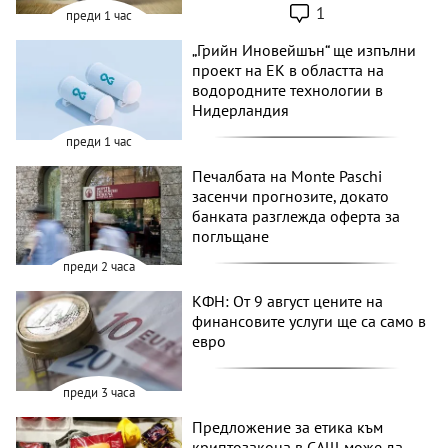
1
преди 1 час
„Грийн Иновейшън“ ще изпълни
проект на ЕК в областта на
водородните технологии в
Нидерландия
преди 1 час
Печалбата на Monte Paschi
засенчи прогнозите, докато
банката разглежда оферта за
поглъщане
преди 2 часа
КФН: От 9 август цените на
финансовите услуги ще са само в
евро
преди 3 часа
Предложение за етика към
криптозакона в САЩ може да