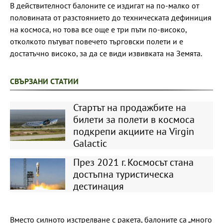
В действителност балоните се издигат на по-малко от
половината от разстоянието до техническата дефиниция
на космоса, но това все още е три пъти по-високо,
отколкото пътуват повечето търговски полети и е
достатъчно високо, за да се види извивката на Земята.
СВЪРЗАНИ СТАТИИ
Стартът на продажбите на
билети за полети в космоса
подкрепи акциите на Virgin
Galactic
През 2021 г. Космосът стана
достъпна туристическа
дестинация
Вместо силното изстрелване с ракета, балоните са „много