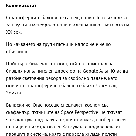
Кое е новото?
Стратосферните балони не са нещо ново. Те се използват
за научни и метеорологични изследвания от началото на
XX век.
Но качването на групи пътници на тях не е нещо
обичайно.
Пойнтър е била част от екип, който е помогнал на
бившия изпълнителен директор на Google Алън Ютас да
разбие световния рекорд за свободно падане, като
скочи от стратосферичен балон от близо 42 км над
Земята.
Въпреки че Ютас носеше специален костюм със
скафандър, пътниците на Space Perspective ще пътуват
чрез капсула под налягане, която може да побере осем
пътници и пилот, казва тя. Капсулата е подкрепена от
парашутна система, която е провела хиляди полети