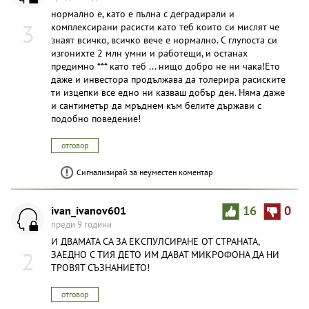
нормално е, като е пълна с деградирали и
3
комплексирани расисти като теб които си мислят че
знаят всичко, всичко вече е нормално. С глупоста си
изгонихте 2 млн умни и работещи, и останах
предимно *** като теб ... нищо добро не ни чака!Ето
даже и инвестора продължава да толерира расиските
ти изцепки все едно ни казваш добър ден. Няма даже
и сантиметър да мръднем към белите държави с
подобно поведение!
отговор
Сигнализирай за неуместен коментар
ivan_ivanov601
16
0
преди 9 години
И ДВАМАТА СА ЗА ЕКСПУЛСИРАНЕ ОТ СТРАНАТА,
2
ЗАЕДНО С ТИЯ ДЕТО ИМ ДАВАТ МИКРОФОНА ДА НИ
ТРОВЯТ СЪЗНАНИЕТО!
отговор