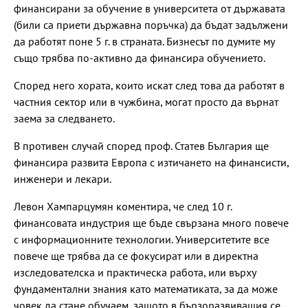
финансирани за обучение в университета от държавата
(били са приети държавна поръчка) да бъдат задължени
да работят поне 5 г. в страната. Бизнесът по думите му
също трябва по-активно да финансира обучението.
Според него хората, които искат след това да работят в
частния сектор или в чужбина, могат просто да върнат
заема за следването.
В противен случай според проф. Статев България ще
финансира развита Европа с изтичането на финансисти,
инженери и лекари.
Левон Хампарцумян коментира, че след 10 г.
финансовата индустрия ще бъде свързана много повече
с информационните технологии. Университетите все
повече ще трябва да се фокусират или в директна
изследователска и практическа работа, или върху
фундаментални знания като математиката, за да може
човек да стане обучаем, защото в бързоразвиващия се