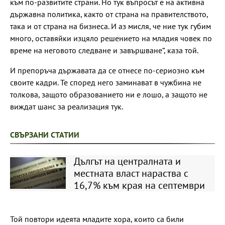
към по-развитите страни. Но тук въпросът е на активна
държавна политика, както от страна на правителството,
така и от страна на бизнеса. И аз мисля, че ние тук губим
много, оставяйки изцяло решението на младия човек по
време на неговото следване и завършване“, каза той.
И препоръча държавата да се отнесе по-сериозно към
своите кадри. Те според него заминават в чужбина не
толкова, защото образованието ни е лошо, а защото не
виждат шанс за реализация тук.
СВЪРЗАНИ СТАТИИ
Дългът на централната и
местната власт нараства с
16,7% към края на септември
Той повтори идеята младите хора, които са били