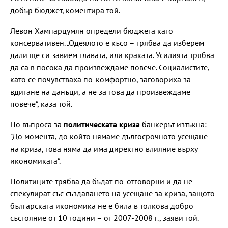
добър бюджет, коментира той.
Левон Хампарцумян определи бюджета като
консервативен. „Одеялото е късо – трябва да изберем
дали ще си завием главата, или краката. Усилията трябва
да са в посока да произвеждаме повече. Социалистите,
като се почувстваха по-комфортно, заговориха за
вдигане на данъци, а не за това да произвеждаме
повече“, каза той.
По въпроса за
политическата криза
банкерът изтъкна:
"До момента, до който нямаме дългосрочното усещане
на криза, това няма да има директно влияние върху
икономиката“.
Политиците трябва да бъдат по-отговорни и да не
спекулират със създаването на усещане за криза, защото
българската икономика не е била в толкова добро
състояние от 10 години – от 2007-2008 г., заяви той.