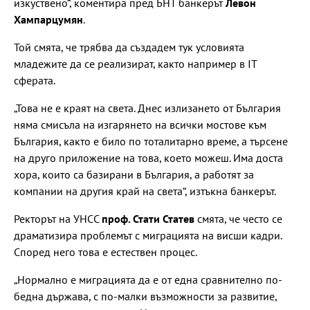
изкуствено“, коментира пред БНТ банкерът
Левон
Хампарцумян
.
Той смята, че трябва да създадем тук условията
младежите да се реализират, както например в IT
сферата.
„Това не е краят на света. Днес излизането от България
няма смисъла на изгарянето на всички мостове към
България, както е било по тоталитарно време, а търсене
на друго приложение на това, което можеш. Има доста
хора, които са базирани в България, а работят за
компании на другия край на света“, изтъкна банкерът.
Ректорът на УНСС
проф. Стати Статев
смята, че често се
драматизира проблемът с миграцията на висши кадри.
Според него това е естествен процес.
„Нормално е миграцията да е от една сравнително по-
бедна държава, с по-малки възможности за развитие,