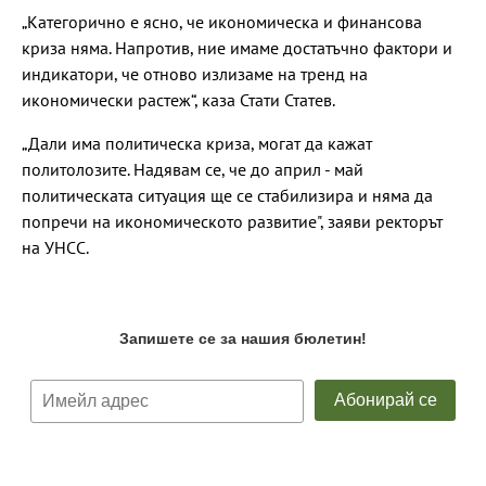
„Категорично е ясно, че икономическа и финансова
криза няма. Напротив, ние имаме достатъчно фактори и
индикатори, че отново излизаме на тренд на
икономически растеж“, каза Стати Статев.
„Дали има политическа криза, могат да кажат
политолозите. Надявам се, че до април - май
политическата ситуация ще се стабилизира и няма да
попречи на икономическото развитие", заяви ректорът
на УНСС.