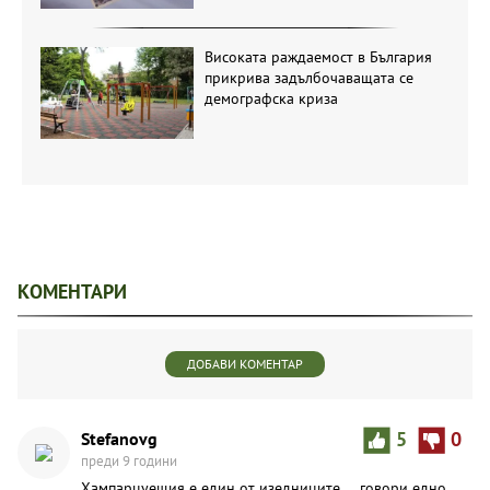
Високата раждаемост в България
прикрива задълбочаващата се
демографска криза
КОМЕНТАРИ
ДОБАВИ КОМЕНТАР
Stefanovg
5
0
преди 9 години
Хампарцуещия е един от изедниците ... говори едно,