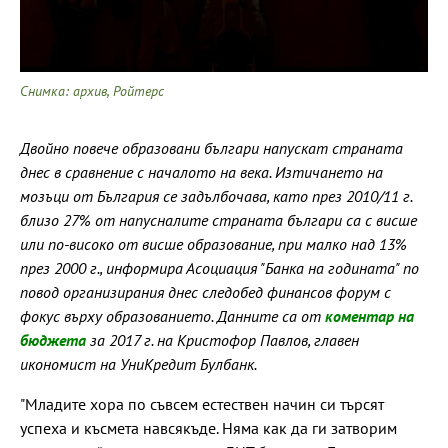
Снимка: архив, Ройтерс
Двойно повече образовани българи напускат страната
днес в сравнение с началото на века. Изтичането на
мозъци от България се задълбочава, като през 2010/11 г.
близо 27% от напусналите страната българи са с висше
или по-високо от висше образование, при малко над 13%
през 2000 г., информира Асоциация "Банка на годината" по
повод организирания днес следобед финансов форум с
фокус върху образованието. Данните са от
коментар на
бюджета
за 2017 г. на Кристофор Павлов, главен
икономист на УниКредит Булбанк.
"Младите хора по съвсем естествен начин си търсят
успеха и късмета навсякъде. Няма как да ги затворим