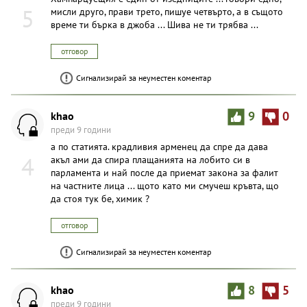
5
мисли друго, прави трето, пишуе четвърто, а в същото
време ти бърка в джоба ... Шива не ти трябва ...
отговор
Сигнализирай за неуместен коментар
khao
9
0
преди 9 години
а по статията. крадливия арменец да спре да дава
4
акъл ами да спира плащанията на лобито си в
парламента и най после да приемат закона за фалит
на частните лица ... щото като ми смучеш кръвта, що
да стоя тук бе, химик ?
отговор
Сигнализирай за неуместен коментар
khao
8
5
преди 9 години