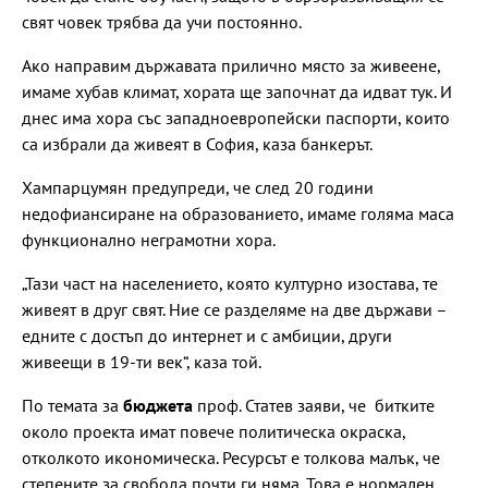
свят човек трябва да учи постоянно.
Ако направим държавата прилично място за живеене,
имаме хубав климат, хората ще започнат да идват тук. И
днес има хора със западноевропейски паспорти, които
са избрали да живеят в София, каза банкерът.
Хампарцумян предупреди, че след 20 години
недофиансиране на образованието, имаме голяма маса
функционално неграмотни хора.
„Тази част на населението, която културно изостава, те
живеят в друг свят. Ние се разделяме на две държави –
едните с достъп до интернет и с амбиции, други
живеещи в 19-ти век“, каза той.
По темата за
бюджета
проф. Статев заяви, че битките
около проекта имат повече политическа окраска,
отколкото икономическа. Ресурсът е толкова малък, че
степените за свобода почти ги няма. Това е нормален,