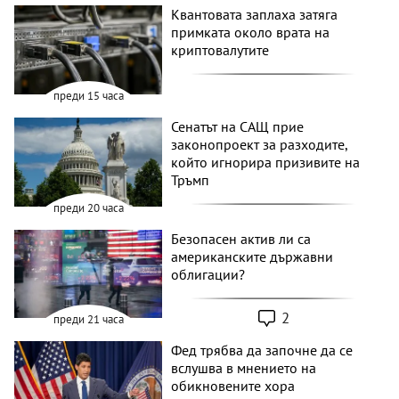
Квантовата заплаха затяга
примката около врата на
криптовалутите
преди 15 часа
Сенатът на САЩ прие
законопроект за разходите,
който игнорира призивите на
Тръмп
преди 20 часа
Безопасен актив ли са
американските държавни
облигации?
2
преди 21 часа
Фед трябва да започне да се
вслушва в мнението на
обикновените хора