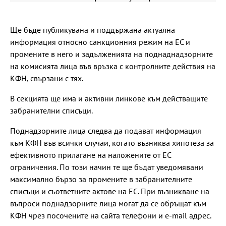
Ще бъде публикувана и поддържана актуална
информация относно санкционния режим на ЕС и
промените в него и задълженията на поднаднадзорните
на комисията лица във връзка с контролните действия на
КФН, свързани с тях.
В секцията ще има и активни линкове към действащите
забранителни списъци.
Поднадзорните лица следва да подават информация
към КФН във всички случаи, когато възниква хипотеза за
ефективното прилагане на наложените от ЕС
ограничения. По този начин те ще бъдат уведомявани
максимално бързо за промените в забранителните
списъци и съответните актове на ЕС. При възникване на
въпроси поднадзорните лица могат да се обръщат към
КФН чрез посочените на сайта телефони и e-mail адрес.