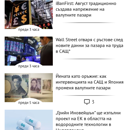
iBanFirst: Август традиционно
създава напрежение на
валутните пазари
преди 3 часа
Wall Street отваря с ръстове след
новите данни за пазара на труда
в САЩ*
преди 3 часа
Йената като оръжие: как
интервенцията на САЩ и Япония
променя валутните пазари
3
преди 5 часа
„Грийн Иновейшън“ ще изпълни
проект на ЕК в областта на
водородните технологии в
Нидерландия