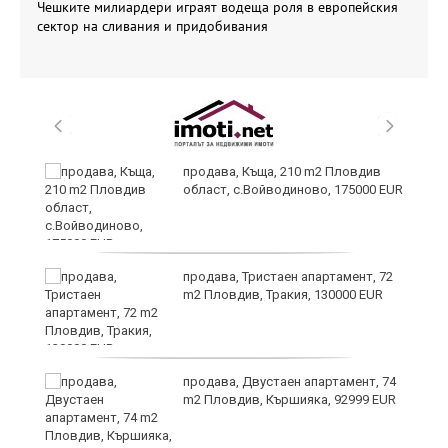
Чешките милиардери играят водеща роля в европейския
сектор на сливания и придобивания
продава, Къща, 210 m2 Пловдив
а
област, с.Войводиново, 175000 EUR
продава, Тристаен апартамент, 72
е
m2 Пловдив, Тракия, 130000 EUR
и“
продава, Двустаен апартамент, 74
m2 Пловдив, Кършияка, 92999 EUR