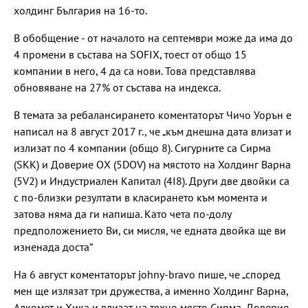
холдинг България на 16-то.
В обобщение - от началото на септември може да има до
4 промени в състава на SOFIX, тоест от общо 15
компании в него, 4 да са нови. Това представлява
обновяване на 27% от състава на индекса.
В темата за ребалансирането коментаторът Чичо Уорън е
написал на 8 август 2017 г., че „към днешна дата влизат и
излизат по 4 компании (общо 8). Сигурните са Сирма
(SKK) и Доверие ОХ (5DOV) на мястото на Холдинг Варна
(5V2) и Индустриален Капитал (4I8). Други две двойки са
с по-близки резултати в класирането към момента и
затова няма да ги напиша. Като чета по-долу
предположението Ви, си мисля, че едната двойка ще ви
изненада доста“
На 6 август коментаторът johny-bravo пише, че „според
мен ще излязат три дружества, а именно Холдинг Варна,
Алкомет и Хика и влизат на тяхно място Сирма, Доверие