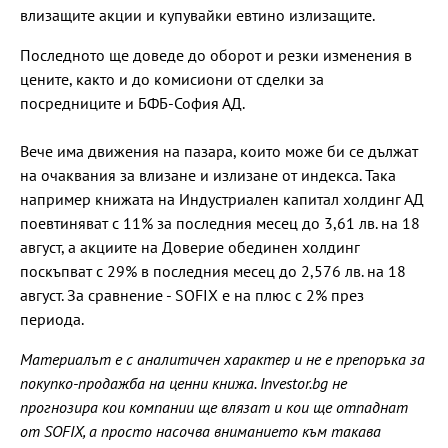
влизащите акции и купувайки евтино излизащите.
Последното ще доведе до оборот и резки изменения в
цените, както и до комисиони от сделки за
посредниците и БФБ-София АД.
Вече има движения на пазара, които може би се дължат
на очаквания за влизане и излизане от индекса. Така
например книжата на Индустриален капитал холдинг АД
поевтиняват с 11% за последния месец до 3,61 лв. на 18
август, а акциите на Доверие обединен холдинг
поскъпват с 29% в последния месец до 2,576 лв. на 18
август. За сравнение - SOFIX е на плюс с 2% през
периода.
Материалът е с аналитичен характер и не е препоръка за
покупко-продажба на ценни книжа. Investor.bg не
прогнозира кои компании ще влязат и кои ще отпаднат
от SOFIX, а просто насочва вниманието към такава