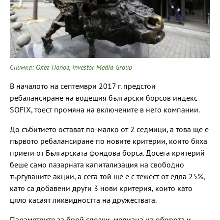
Снимка: Олег Попов, Investor Media Group
В началото на септември 2017 г. предстои
ребалансиране на водещия български борсов индекс
SOFIX, тоест промяна на включените в него компании.
До събитието остават по-малко от 2 седмици, а това ще е
първото ребалансиране по новите критерии, които бяха
приети от Българската фондова борса. Досега критерий
беше само пазарната капитализация на свободно
търгуваните акции, а сега той ще е с тежест от едва 25%,
като са добавени други 3 нови критерия, които като
цяло касаят ликвидността на дружествата.
Параметрите за брой сделки, медиана на оборота и