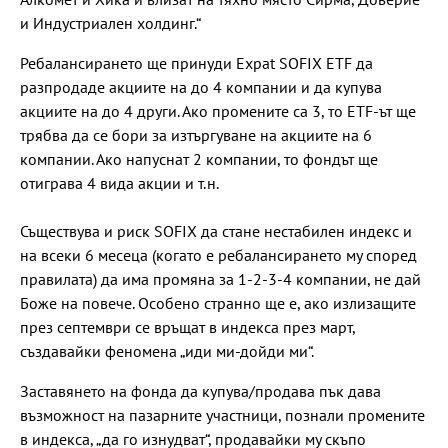
и Индустриален холдинг.“
Ребалансирането ще принуди Expat SOFIX ETF да
разпродаде акциите на до 4 компании и да купува
акциите на до 4 други. Ако промените са 3, то ETF-ът ще
трябва да се бори за изтъргуване на акциите на 6
компании. Ако напуснат 2 компании, то фондът ще
отиграва 4 вида акции и т.н.
Съществува и риск SOFIX да стане нестабилен индекс и
на всеки 6 месеца (когато е ребалансирането му според
правилата) да има промяна за 1-2-3-4 компании, не дай
Боже на повече. Особено странно ще е, ако излизащите
през септември се връщат в индекса през март,
създавайки феномена „иди ми-дойди ми“.
Заставянето на фонда да купува/продава пък дава
възможност на пазарните участници, познали промените
в индекса, „да го изнудват“, продавайки му скъпо