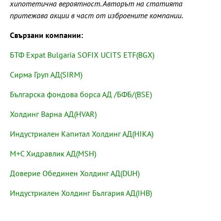
хипотетична вероятност. Авторът на статията
притежава акции в част от изброените компании.
Свързани компании:
БТФ Expat Bulgaria SOFIX UCITS ETF(BGX)
Сирма Груп АД(SIRM)
Българска фондова борса АД /БФБ/(BSE)
Холдинг Варна AД(HVAR)
Индустриален Капитал Холдинг АД(HIKA)
М+С Хидравлик АД(MSH)
Доверие Обединен Холдинг АД(DUH)
Индустриален Холдинг България АД(IHB)