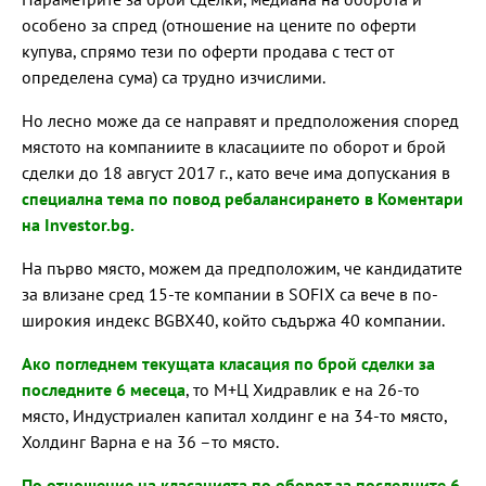
особено за спред (отношение на цените по оферти
купува, спрямо тези по оферти продава с тест от
определена сума) са трудно изчислими.
Но лесно може да се направят и предположения според
мястото на компаниите в класациите по оборот и брой
сделки до 18 август 2017 г., като вече има допускания в
специална тема по повод ребалансирането в Коментари
на Investor.bg.
На първо място, можем да предположим, че кандидатите
за влизане сред 15-те компании в SOFIX са вече в по-
широкия индекс BGBX40, който съдържа 40 компании.
Ако погледнем текущата класация по брой сделки за
последните 6 месеца
, то М+Ц Хидравлик е на 26-то
място, Индустриален капитал холдинг е на 34-то място,
Холдинг Варна е на 36 –то място.
По отношение на класацията по оборот за последните 6