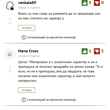
vankata89
8
0
преди 8 години
Всеки си има глава на раменете да си преценява сам
2
на мен статията ми харесва :).
отговор
Сигнализирай за неуместен коментар
Матю Стокс
6
5
преди 8 години
Цитат: "Материалът е с аналитичен характер и не е
1
препоръка за покупко-продажба на ценни книжа. "То е
ясно, че не е препоръка, ама да твърдите, че това
писание има аналитичен характер, е най-малкото
несериозно.
отговор
Сигнализирай за неуместен коментар