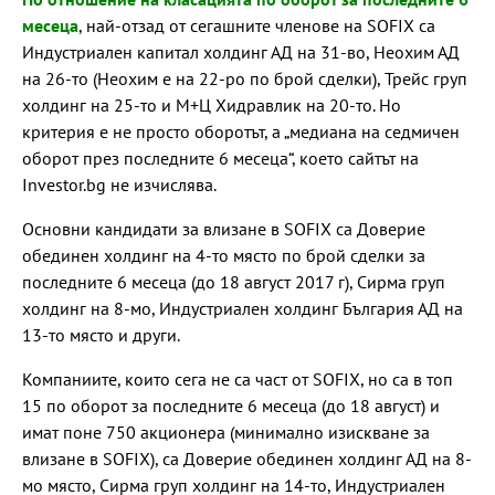
месеца
, най-отзад от сегашните членове на SOFIX са
Индустриален капитал холдинг АД на 31-во, Неохим АД
на 26-то (Неохим е на 22-ро по брой сделки), Трейс груп
холдинг на 25-то и М+Ц Хидравлик на 20-то. Но
критерия е не просто оборотът, а „медиана на седмичен
оборот през последните 6 месеца“, което сайтът на
Investor.bg не изчислява.
Основни кандидати за влизане в SOFIX са Доверие
обединен холдинг на 4-то място по брой сделки за
последните 6 месеца (до 18 август 2017 г), Сирма груп
холдинг на 8-мо, Индустриален холдинг България АД на
13-то място и други.
Компаниите, които сега не са част от SOFIX, но са в топ
15 по оборот за последните 6 месеца (до 18 август) и
имат поне 750 акционера (минимално изискване за
влизане в SOFIX), са Доверие обединен холдинг АД на 8-
мо място, Сирма груп холдинг на 14-то, Индустриален