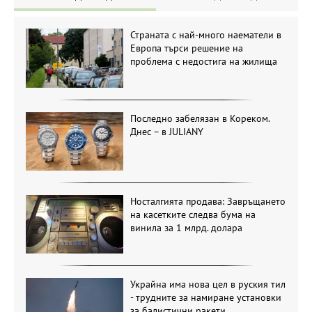
Страната с най-много наематели в
Европа търси решение на
проблема с недостига на жилища
Последно забелязан в Кореком.
Днес – в JULIANY
Носталгията продава: Завръщането
на касетките следва бума на
винила за 1 млрд. долара
Украйна има нова цел в руския тил
- трудните за намиране установки
за балистични ракети