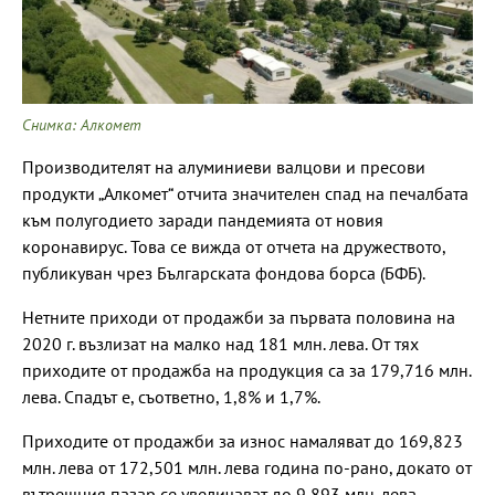
Снимка: Алкомет
Производителят на алуминиеви валцови и пресови
продукти „Алкомет“ отчита значителен спад на печалбата
към полугодието заради пандемията от новия
коронавирус. Това се вижда от отчета на дружеството,
публикуван чрез Българската фондова борса (БФБ).
Нетните приходи от продажби за първата половина на
2020 г. възлизат на малко над 181 млн. лева. От тях
приходите от продажба на продукция са за 179,716 млн.
лева. Спадът е, съответно, 1,8% и 1,7%.
Приходите от продажби за износ намаляват до 169,823
млн. лева от 172,501 млн. лева година по-рано, докато от
вътрешния пазар се увеличават до 9,893 млн. лева