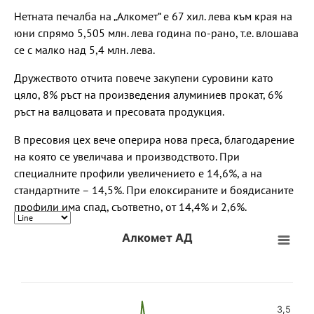
Нетната печалба на „Алкомет“ е 67 хил. лева към края на
юни спрямо 5,505 млн. лева година по-рано, т.е. влошава
се с малко над 5,4 млн. лева.
Дружеството отчита повече закупени суровини като
цяло, 8% ръст на произведения алуминиев прокат, 6%
ръст на валцовата и пресовата продукция.
В пресовия цех вече оперира нова преса, благодарение
на която се увеличава и производството. При
специалните профили увеличението е 14,6%, а на
стандартните – 14,5%. При елоксираните и боядисаните
профили има спад, съответно, от 14,4% и 2,6%.
Алкомет АД
3,5