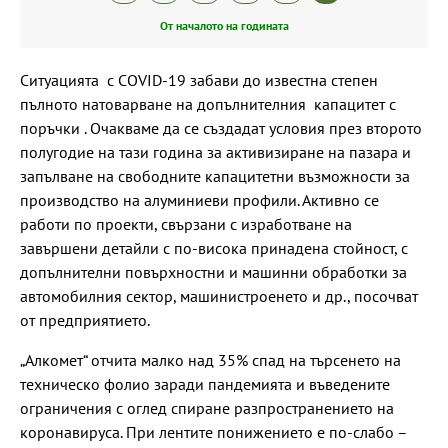
От началото на годината
Ситуацията с COVID-19 забави до известна степен
пълното натоварване на допълнителния капацитет с
поръчки . Очакваме да се създадат условия през второто
полугодие на тази година за активизиране на пазара и
запълване на свободните капацитетни възможности за
производство на алуминиеви профили. Активно се
работи по проекти, свързани с изработване на
завършени детайли с по-висока принадена стойност, с
допълнителни повърхностни и машинни обработки за
автомобилния сектор, машинистроенето и др., посочват
от предприятието.
„Алкомет“ отчита малко над 35% спад на търсенето на
техническо фолио заради пандемията и въведените
ограничения с оглед спиране разпространението на
коронавируса. При лентите понижението е по-слабо –