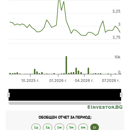
3,25
3
2,75
10k
0
10.2025 г.
01.2026 г.
04.2026 г.
07.2026 г.
01.2026 г.
01.2026 г.
…
…
ОБОБЩЕН ОТЧЕТ ЗА ПЕРИОД:
1д
5д
1м
3м
6м
1г