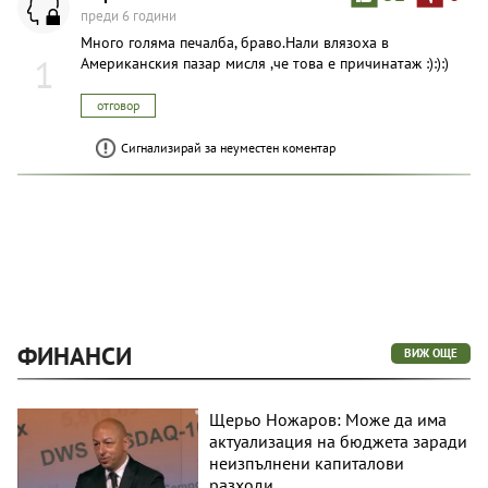
преди 6 години
Много голяма печалба, браво.Нали влязоха в
1
Американския пазар мисля ,че това е причинатаж :):):)
отговор
Сигнализирай за неуместен коментар
ФИНАНСИ
ВИЖ ОЩЕ
Щерьо Ножаров: Може да има
актуализация на бюджета заради
неизпълнени капиталови
разходи