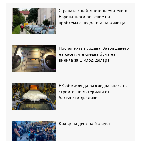
Страната с най-много наематели в
Европа търси решение на
проблема с недостига на жилища
Носталгията продава: Завръщането
на касетките следва бума на
винила за 1 млрд. долара
ЕК обмисля да разследва вноса на
строителни материали от
балкански държави
Кадър на деня за 3 август