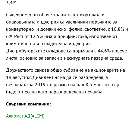
3,4%.
Същевременно обаче хранително-вкусовата и
опаковъчната индустрия са увеличили поръчките за
конверторно и домакинско фолио, съответно, с 10,8% и
6%. Ръст от 12,5% има и при финстока, използван от
климатичната и охладителна индустрия.
Дистрибуторските складове са поръчали с 44,6% повече
листа, основно за запаси в несигурната пазарна среда.
Дружеството свиква общо събрание на акционерите на
19 август т.г. Дивидент няма да се разпределя, а
печалбата за 2019 г. в размер на над 8,5 млн. лева ще
бъде отнесена като неразпределена печалба.
Свързани компании:
Алкомет АД(ALCM)