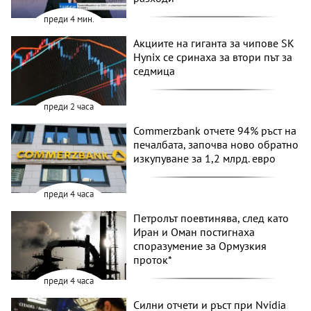
преди 4 мин.
Акциите на гиганта за чипове SK
Hynix се сринаха за втори път за
седмица
преди 2 часа
Commerzbank отчете 94% ръст на
печалбата, започва ново обратно
изкупуване за 1,2 млрд. евро
преди 4 часа
Петролът поевтинява, след като
Иран и Оман постигнаха
споразумение за Ормузкия
проток*
преди 4 часа
Силни отчети и ръст при Nvidia