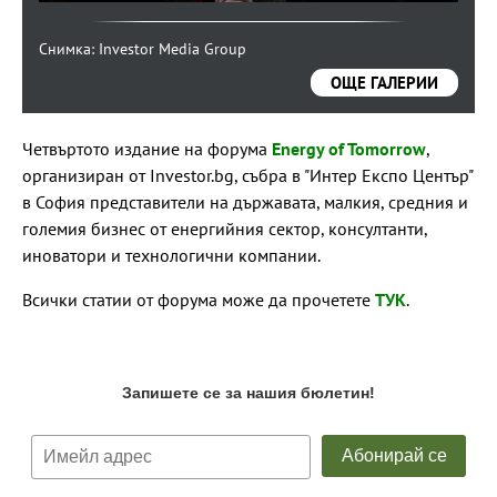
Снимка: Investor Media Group
Снимка: Investor Media Group
Снимка: Investor Media Group
ОЩЕ ГАЛЕРИИ
Четвъртото издание на форума
Energy of Tomorrow
,
организиран от Investor.bg, събра в "Интер Експо Център"
в София представители на държавата, малкия, средния и
големия бизнес от енергийния сектор, консултанти,
иноватори и технологични компании.
Всички статии от форума може да прочетете
ТУК
.