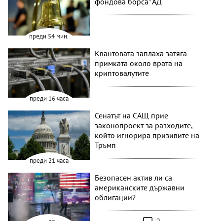
фондова борса“ АД
преди 54 мин.
Квантовата заплаха затяга
примката около врата на
криптовалутите
преди 16 часа
Сенатът на САЩ прие
законопроект за разходите,
който игнорира призивите на
Тръмп
преди 21 часа
Безопасен актив ли са
американските държавни
облигации?