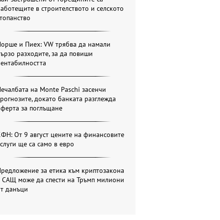
аботещите в строителството и селското
топанство
Порше и Пиех: VW трябва да намали
ързо разходите, за да повиши
рентабилността
ечалбата на Monte Paschi засенчи
рогнозите, докато банката разглежда
оферта за поглъщане
ФН: От 9 август цените на финансовите
слуги ще са само в евро
Предложение за етика към криптозакона
в САЩ може да спести на Тръмп милиони
от данъци