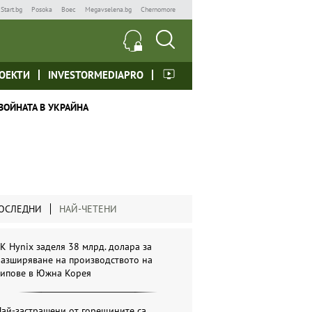
Start.bg
Posoka
Boec
Megavselena.bg
Chernomore
ОЕКТИ
INVESTORMEDIAPRO
ВОЙНАТА В УКРАЙНА
ОСЛЕДНИ
НАЙ-ЧЕТЕНИ
K Hynix заделя 38 млрд. долара за
разширяване на производството на
чипове в Южна Корея
ай-застрашени от горещините са