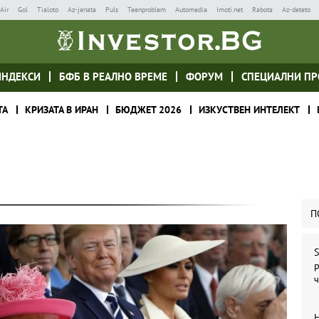
Air
Gol
Tialoto
Az-jenata
Puls
Teenproblem
Automedia
Imoti.net
Rabota
Az-deteto
ИНДЕКСИ
БФБ В РЕАЛНО ВРЕМЕ
ФОРУМ
СПЕЦИАЛНИ ПР
ТА
КРИЗАТА В ИРАН
БЮДЖЕТ 2026
ИЗКУСТВЕН ИНТЕЛЕКТ
П
S
Н