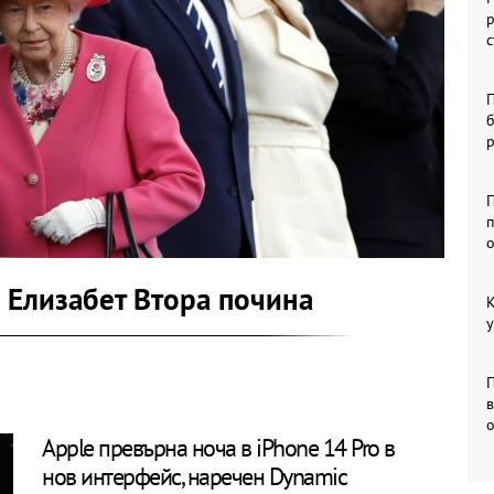
р
с
б
П
п
 Елизабет Втора почина
К
у
Apple превърна ноча в iPhone 14 Pro в
нов интерфейс, наречен Dynamic