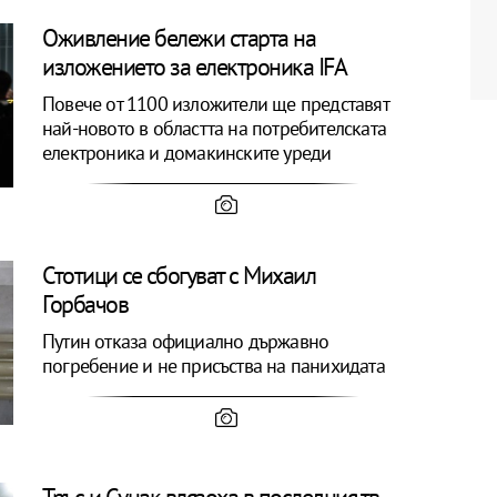
Оживление бележи старта на
изложението за електроника IFA
Повече от 1100 изложители ще представят
най-новото в областта на потребителската
електроника и домакинските уреди
Стотици се сбогуват с Михаил
Горбачов
Путин отказа официално държавно
погребение и не присъства на панихидата
Тръс и Сунак влязоха в последния тв