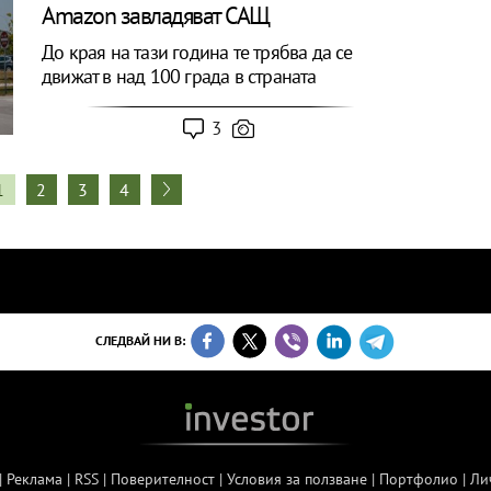
Amazon завладяват САЩ
До края на тази година те трябва да се
движат в над 100 града в страната
3
1
2
3
4
СЛЕДВАЙ НИ В:
|
Реклама
|
RSS
|
Поверителност
|
Условия за ползване
|
Портфолио
|
Ли