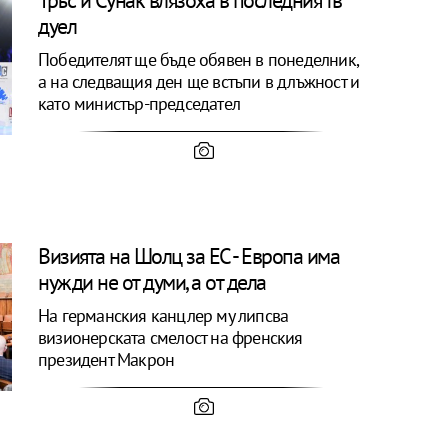
дуел
Победителят ще бъде обявен в понеделник,
а на следващия ден ще встъпи в длъжност и
като министър-председател
Визията на Шолц за ЕС - Европа има
нужди не от думи, а от дела
На германския канцлер му липсва
визионерската смелост на френския
президент Макрон