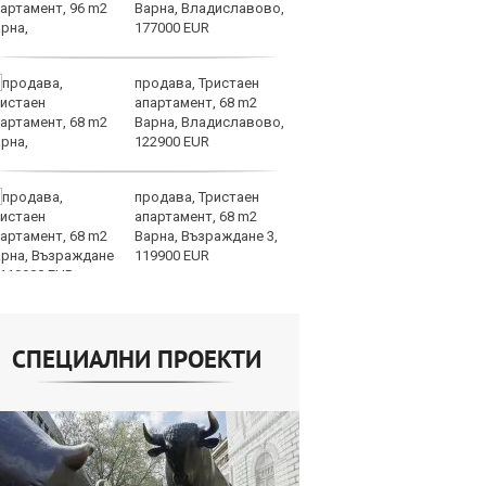
Варна, Владиславово,
г
177000 EUR
Б
продава, Тристаен
По
апартамент, 68 m2
ка
Варна, Владиславово,
п
122900 EUR
п
облигации
продава, Тристаен
Ю
апартамент, 68 m2
не
Варна, Възраждане 3,
съ
119900 EUR
СПЕЦИАЛНИ ПРОЕКТИ