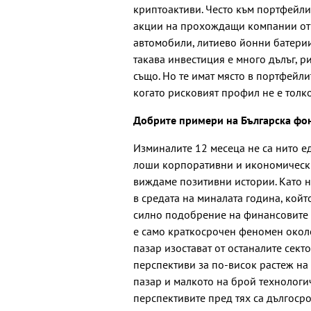
криптоактиви. Често към портфейли
акции на прохождащи компании от 
автомобили, литиево йонни батерии,
такава инвестиция е много дълъг, р
също. Но те имат място в портфейли
когато рисковият профил не е толко
Добрите примери на Българска фо
Изминалите 12 месеца не са нито е
лоши корпоративни и икономически 
виждаме позитивни истории. Като н
в средата на миналата година, койт
силно подобрение на финансовите р
е само краткосрочен феномен около
пазар изостават от останалите сект
перспективи за по-висок растеж на
пазар и малкото на брой технологи
перспективите пред тях са дългосро