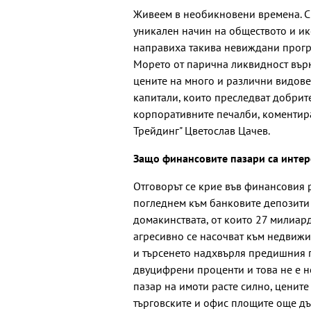
Живеем в необикновени времена. Све
уникален начин на обществото и ик
направиха такива невиждани програ
Морето от парична ликвидност върн
цените на много и различни видове 
капитали, които преследват добрите
корпоративните печалби, коментира
Трейдинг" Цветослав Цачев.
Защо финансовите пазари са интер
Отговорът се крие във финансовия р
погледнем към банковите депозити 
домакинствата, от които 27 милиард
агресивно се насочват към недвижим
и търсенето надхвърля предишния п
двуцифрени проценти и това не е н
пазар на имоти расте силно, цените
търговските и офис площите още дъ