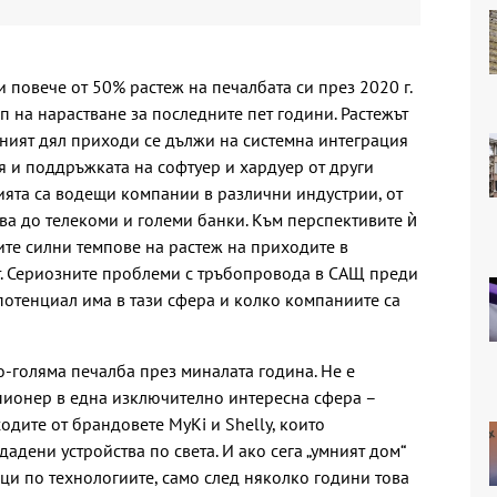
и повече от 50% растеж на печалбата си през 2020 г.
 на нарастване за последните пет години. Растежът
вният дял приходи се дължи на системна интеграция
я и поддръжката на софтуер и хардуер от други
ята са водещи компании в различни индустрии, от
а до телекоми и големи банки. Към перспективите ѝ
ите силни темпове на растеж на приходите в
. Сериозните проблеми с тръбопровода в САЩ преди
потенциал има в тази сфера и колко компаниите са
о-голяма печалба през миналата година. Не е
пионер в една изключително интересна сфера –
ходите от брандовете MyKi и Shelly, които
адени устройства по света. И ако сега „умният дом“
аци по технологиите, само след няколко години това