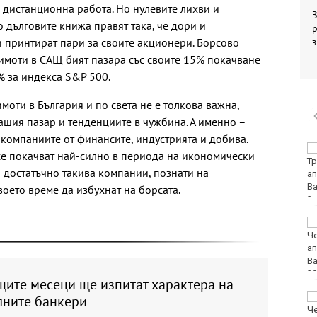
 дистанционна работа. Но нулевите лихви и
З
 дълговите книжа правят така, че дори и
р
и принтират пари за своите акционери. Борсово
имоти в САЩ бият пазара със своите 15% покачване
% за индекса S&P 500.
оти в България и по света не е толкова важна,
ашия пазар и тенденциите в чужбина. А именно –
 компаниите от финансите, индустрията и добива.
Хванаха за ден 31
 се покачват най-силно в периода на икономически
шофьори с алкохол
а достатъчно такива компании, познати на
или наркотици
воето време да избухнат на борсата.
Хаджирусев смени
Черно море Тича с
Локо (Пд)
щите месеци ще изпитат характера на
"Ние, потребителите":
лните банкери
Всеки има право сам