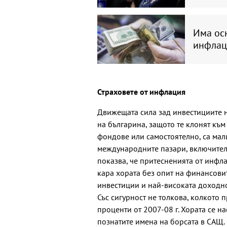
Има ос
инфлац
Страховете от инфлация
Движещата сила зад инвестициите н
на българина, защото те клонят към
фондове или самостоятелно, са малц
международните пазари, включител
показва, че притесненията от инфла
кара хората без опит на финансови
инвестиции и най-високата доходнос
Със сигурност не толкова, колкото 
проценти от 2007-08 г. Хората се н
познатите имена на борсата в САЩ.