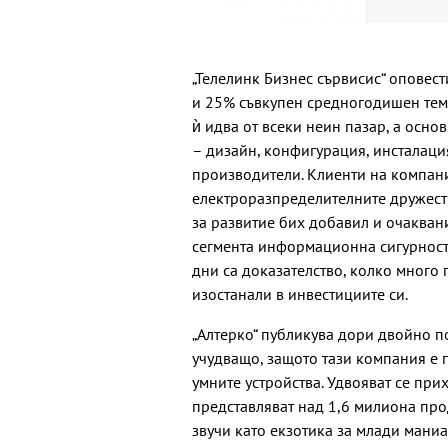
„Телелинк Бизнес сървисис“ оповест
и 25% съвкупен средногодишен темп
ѝ идва от всеки неин пазар, а осно
– дизайн, конфигурация, инсталаци
производители. Клиенти на компани
електроразпределителните дружеств
за развитие бих добавил и очакван
сегмента информационна сигурност
дни са доказателство, колко много 
изостанали в инвестициите си.
„Алтерко“ публикува дори двойно п
учудващо, защото тази компания е 
умните устройства. Удвояват се при
представляват над 1,6 милиона прод
звучи като екзотика за млади мани