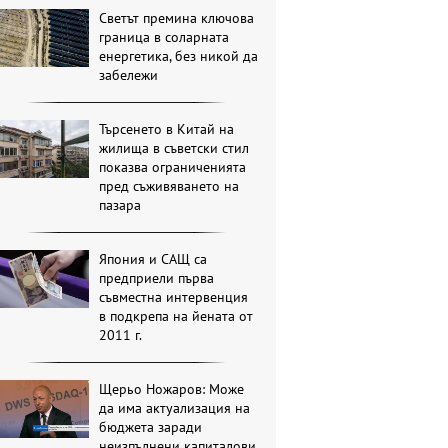
Светът премина ключова
граница в соларната
енергетика, без никой да
забележи
Търсенето в Китай на
жилища в съветски стил
показва ограниченията
пред съживяването на
пазара
Япония и САЩ са
предприели първа
съвместна интервенция
в подкрепа на йената от
2011 г.
Щерьо Ножаров: Може
да има актуализация на
бюджета заради
неизпълнени капиталови