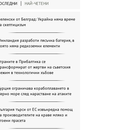
ОСЛЕДНИ
НАЙ-ЧЕТЕНИ
еленски от Белград: Украйна няма време
а скептицизъм
инландия разработи пясъчна батерия, в
която няма редкоземни елементи
траните в Прибалтика се
рансформират от жертви на съветския
режим в технологични хъбове
урция ограничава корабоплаването в
ерно море след нарастване на атаките
ългария търси от ЕС извънредна помощ
а производителите на краве мляко и
гоени прасета