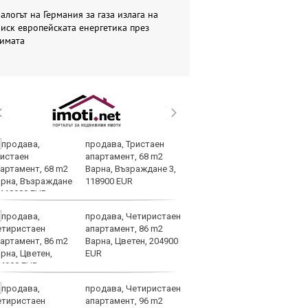
алогът на Германия за газа излага на
иск европейската енергетика през
зимата
продава, Тристаен
Ту
апартамент, 68 m2
дв
Варна, Възраждане 3,
къ
118900 EUR
в
продава, Четиристаен
За
апартамент, 86 m2
мо
Варна, Цветен, 204900
ск
EUR
продава, Четиристаен
Др
апартамент, 96 m2
д