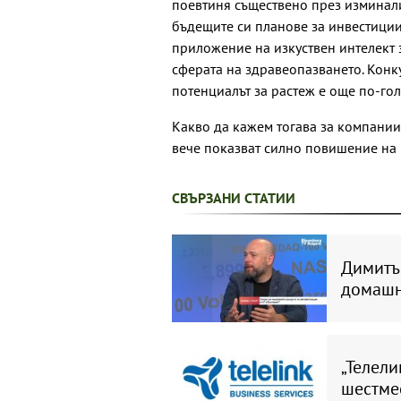
поевтиня съществено през изминали
бъдещите си планове за инвестиции
приложение на изкуствен интелект 
сферата на здравеопазването. Конку
потенциалът за растеж е още по-го
Какво да кажем тогава за компании 
вече показват силно повишение на
СВЪРЗАНИ СТАТИИ
Димитъ
домашн
„Телели
шестме