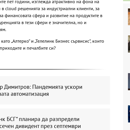
те пет години, изглежда атрактивно на фона на
 в cloud решенията за индустриални клиенти, за
за финансовата сфера и развитие на продуктите в
ренцията в тези сфери е значителна, но и
лям.
като „Алтерко“ и „Телелинк Бизнес сървисис“, които
 приходите и печалбите си?
р Димитров: Пандемията ускори
ата автоматизация
нк БСГ“ планира да разпредели
сечен дивидент през септември