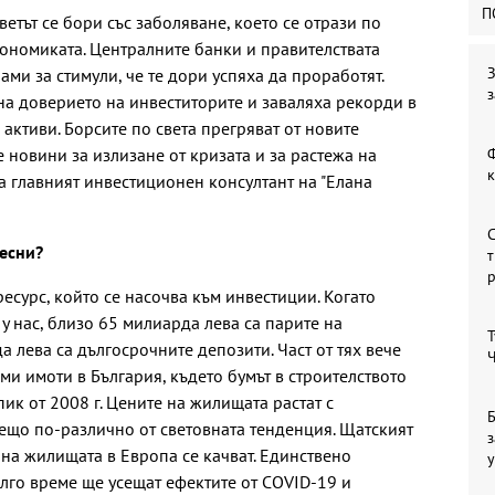
П
тът се бори със заболяване, което се отрази по
ономиката. Централните банки и правителствата
З
ми за стимули, че те дори успяха да проработят.
з
а доверието на инвеститорите и заваляха рекорди в
активи. Борсите по света прегряват от новите
 новини за излизане от кризата и за растежа на
Ф
 главният инвестиционен консултант на "Елана
С
есни?
т
есурс, който се насочва към инвестиции. Когато
у нас, близо 65 милиарда лева са парите на
Т
а лева са дългосрочните депозити. Част от тях вече
Ч
и имоти в България, където бумът в строителството
ик от 2008 г. Цените на жилищата растат с
Б
ещо по-различно от световната тенденция. Щатският
з
 на жилищата в Европа се качват. Единствено
у
лго време ще усещат ефектите от COVID-19 и