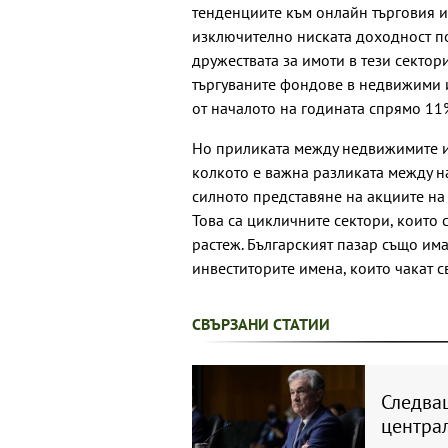
тенденциите към онлайн търговия и
изключително ниската доходност по
дружествата за имоти в тези сектор
търгуваните фондове в недвижими 
от началото на годината спрямо 11
Но приликата между недвижимите им
колкото е важна разликата между н
силното представяне на акциите на
Това са цикличните сектори, които
растеж. Българският пазар също им
инвеститорите имена, които чакат с
СВЪРЗАНИ СТАТИИ
Следва
центра