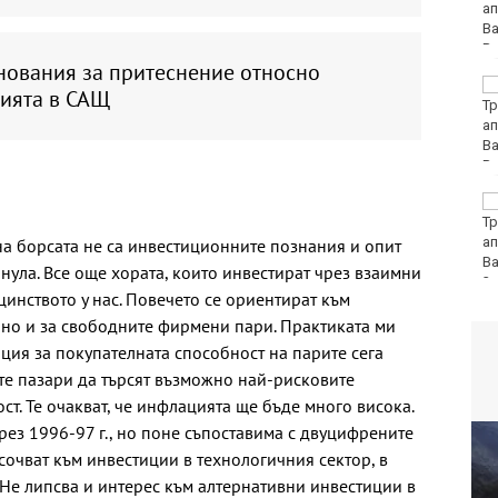
да избере кои плажни
принадлежности да
наеме
нования за притеснение относно
Почина бащата на Лео
ията в САЩ
Меси
Вучич: Украйна е
приятелска държава
на Сърбия
а борсата не са инвестиционните познания и опит
 нула. Все още хората, които инвестират чрез взаимни
инството у нас. Повечето се ориентират към
но и за свободните фирмени пари. Практиката ми
ция за покупателната способност на парите сега
те пазари да търсят възможно най-рисковите
т. Те очакват, че инфлацията ще бъде много висока.
през 1996-97 г., но поне съпоставима с двуцифрените
асочват към инвестиции в технологичния сектор, в
 Не липсва и интерес към алтернативни инвестиции в