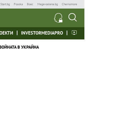
Start.bg
Posoka
Boec
Megavselena.bg
Chernomore
ОЕКТИ
INVESTORMEDIAPRO
ВОЙНАТА В УКРАЙНА