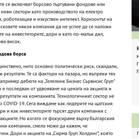
те се включват борсово търгувани фондове или
нови сектори като производството на електро
 роботизация и изкуствен интелект. Хоризонтът на
исковете някоя компания да не успее да се наложи
те на инвеститорите, дори и като по-малък дял,
ва висок.
ндова борса
динствено, нито основно политически риск, скандали,
резултати. Те са фактори на пазара, но въпреки тях
апример дебюта на „Телелинк Бизнес Сървисис Груп“
о е последван от удвояване на цената на акцията и
езултати на компанията. Технологичният сектор не
 COVID-19. Сега виждаме как лидерите на щатския
ори и как инвеститорите търсят други компании с
 акциите. Но когато се фокусираме върху българския
чни компании, смело може да кажем, че
чни. Дори и акцията на „Сирма Груп Холдинг“, която