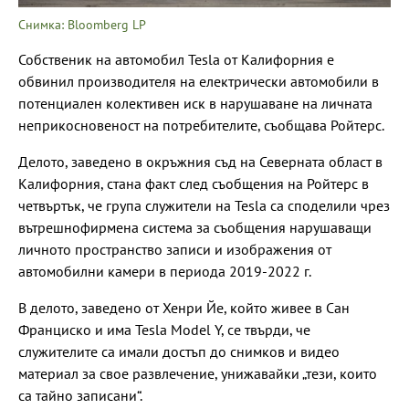
Снимка: Bloomberg LP
Собственик на автомобил Tesla от Калифорния е
обвинил производителя на електрически автомобили в
потенциален колективен иск в нарушаване на личната
неприкосновеност на потребителите, съобщава Ройтерс.
Делото, заведено в окръжния съд на Северната област в
Калифорния, стана факт след съобщения на Ройтерс в
четвъртък, че група служители на Tesla са споделили чрез
вътрешнофирмена система за съобщения нарушаващи
личното пространство записи и изображения от
автомобилни камери в периода 2019-2022 г.
В делото, заведено от Хенри Йе, който живее в Сан
Франциско и има Tesla Model Y, се твърди, че
служителите са имали достъп до снимков и видео
материал за свое развлечение, унижавайки „тези, които
са тайно записани“.