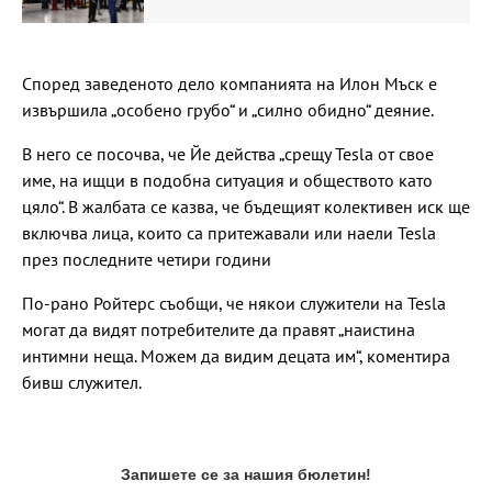
Според заведеното дело компанията на Илон Мъск е
извършила „особено грубо“ и „силно обидно“ деяние.
В него се посочва, че Йе действа „срещу Tesla от свое
име, на ищци в подобна ситуация и обществото като
цяло“. В жалбата се казва, че бъдещият колективен иск ще
включва лица, които са притежавали или наели Tesla
през последните четири години
По-рано Ройтерс съобщи, че някои служители на Tesla
могат да видят потребителите да правят „наистина
интимни неща. Можем да видим децата им“, коментира
бивш служител.