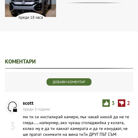
преди 18 часа
КОМЕНТАРИ
ДОБАВИ КОМЕНТАР
scott
3
2
преди 3 години
ми ти си инсталирай камери, пък чакай никой да не те
3
гледа.....напирмер, ако чукаш стопаджийка у колата,
колко му е да ти хакнат камерата и да те изнудват, че
ше пратат снимките на жена ти?и ДРУГ ПЪТ СЪМ