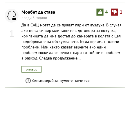
Моабет да става
4
1
преди 3 години
Да в САЩ могат да се правят пари от въздуха. В случая
1
ако не са си вирзали гащите в договора за покупка,
компанията да има достъп до камерата в колата с цел
подобряване на обслужването, Тесла ще имат големи
проблеми. Или както казват евреите ако един
проблем може да се реши с пари то той не е проблем
а разход. Следва продължение...
отговор
Сигнализирай за неуместен коментар