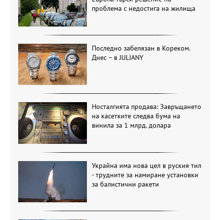
проблема с недостига на жилища
Последно забелязан в Кореком.
Днес – в JULIANY
Носталгията продава: Завръщането
на касетките следва бума на
винила за 1 млрд. долара
Украйна има нова цел в руския тил
- трудните за намиране установки
за балистични ракети