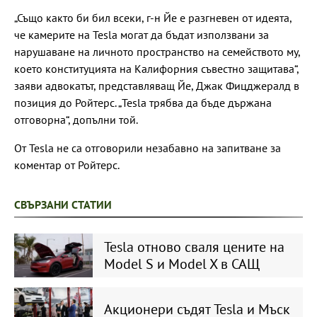
„Също както би бил всеки, г-н Йе е разгневен от идеята,
че камерите на Tesla могат да бъдат използвани за
нарушаване на личното пространство на семейството му,
което конституцията на Калифорния съвестно защитава“,
заяви адвокатът, представляващ Йе, Джак Фицджералд в
позиция до Ройтерс. „Tesla трябва да бъде държана
отговорна“, допълни той.
От Tesla не са отговорили незабавно на запитване за
коментар от Ройтерс.
СВЪРЗАНИ СТАТИИ
Tesla отново сваля цените на
Model S и Model X в САЩ
Акционери съдят Tesla и Мъск