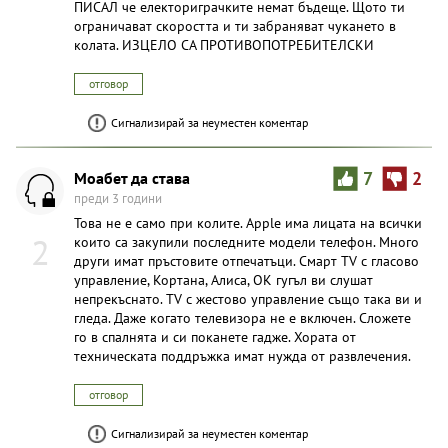
ПИСАЛ че електориграчките немат бъдеще. Щото ти
ограничават скоростта и ти забраняват чукането в
колата. ИЗЦЕЛО СА ПРОТИВОПОТРЕБИТЕЛСКИ
отговор
Сигнализирай за неуместен коментар
Моабет да става
7
2
преди 3 години
Това не е само при колите. Apple има лицата на всички
2
които са закупили последните модели телефон. Много
други имат пръстовите отпечатъци. Смарт TV с гласово
управление, Кортана, Алиса, ОК гугъл ви слушат
непрекъснато. TV с жестово управление също така ви и
гледа. Даже когато телевизора не е включен. Сложете
го в спалнята и си поканете гадже. Хората от
техническата поддръжка имат нужда от развлечения.
отговор
Сигнализирай за неуместен коментар