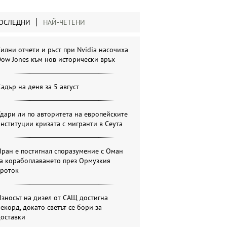
ОСЛЕДНИ
НАЙ-ЧЕТЕНИ
илни отчети и ръст при Nvidia насочиха
ow Jones към нов исторически връх
адър на деня за 5 август
дари ли по авторитета на европейските
нституции кризата с мигранти в Сеута
ран е постигнал споразумение с Оман
за корабоплаването през Ормузкия
проток
зносът на дизел от САЩ достигна
екорд, докато светът се бори за
доставки