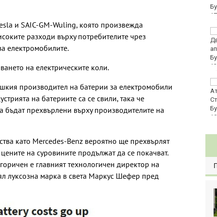
евро по закон
esla и SAIC-GM-Wuling, която произвежда
Хванаха за ден 29
соките разходи върху потребителите чрез
шофьори с алкохол
за електромобилите.
или наркотици
пването на електрическите коли.
Три главни дирекции
ашкия производител на батерии за електромобили
поемат дейностите на
устрията на батериите са се свили, така че
Регионалните здравни
инспекции
а бъдат прехвърлени върху производителите на
ства като Mercedes-Benz вероятно ще прехвърлят
 цените на суровините продължат да се покачват.
егоричен е главният технологичен директор на
ял луксозна марка в света Маркус Шефер пред