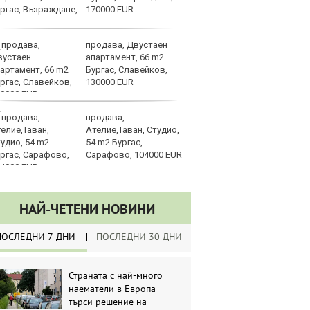
170000 EUR
д
продава, Двустаен
Ка
апартамент, 66 m2
се
Бургас, Славейков,
па
130000 EUR
р
продава,
Ст
Ателие,Таван, Студио,
на
54 m2 Бургас,
Сарафово, 104000 EUR
НАЙ-ЧЕТЕНИ НОВИНИ
ПОСЛЕДНИ 7 ДНИ
ПОСЛЕДНИ 30 ДНИ
Страната с най-много
наематели в Европа
търси решение на