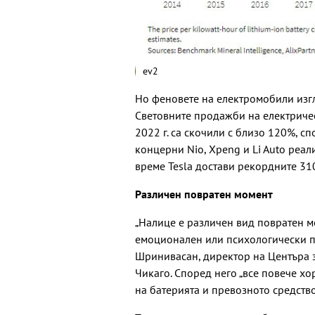
ev2
Но феновете на електромобили изгл
Световните продажби на електриче
2022 г. са скочили с близо 120%, с
концерни Nio, Xpeng и Li Auto реа
време Tesla достави рекордните 31
Различен повратен момент
„Налице е различен вид повратен м
емоционален или психологически по
Шринивасан, директор на Центъра з
Чикаго. Според него „все повече хо
на батерията и превозното средство