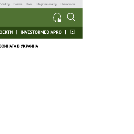
Start.bg
Posoka
Boec
Megavselena.bg
Chernomore
ОЕКТИ
INVESTORMEDIAPRO
ВОЙНАТА В УКРАЙНА