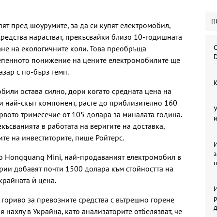
П
пят пред шоурумите, за да си купят електромобил,
средства нарастват, прекъсвайки близо 10-годишната
С
не на екологичните коли. Това преобръща
D
тепенното понижение на цените електромобилите ще
азар с по-бърз темп.
К
обили остава силно, дори когато средната цена на
и най-скъп компонент, расте до приблизително 160
У
ървото тримесечие от 105 долара за миналата година.
и
късванията в работата на веригите на доставка,
те на инвеститорите, пише Ройтерс.
И
то Hongguang Mini, най-продаваният електромобил в
ерии добавят почти 1500 долара към стойността на
крайната ѝ цена.
И
р
 гориво за превозните средства с вътрешно горене
я нахлу в Украйна, като анализаторите отбелязват, че