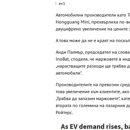
ev1
Автомобилни производители като T
Hongguang Mini, прехвърлиха по-ви
двуцифрено увеличение на цените 
А това може да не е краят на поскъ
Анди Палмър, председател на слов
InoBat, споделя, че маржовете в инд
„нарастващите разходи ще трябва д
автомобили“.
Производителите на превозни сред
това увеличение към клиентите, ако
„Трябва да запазим маржовете“, кат
втората по големина на пазарния д
Ройтерс.