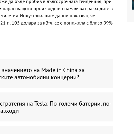
може да бъде пробив в дългосрочната тенденция, при
и нарастващото производство намаляват разходите в
етилетия. Индустриалните данни показват, че
21 г., 105 долара за кВтч, се е понижила с близо 99%
 значението на Made in China за
ските автомобилни концерни?
стратегия на Tesla: По-големи батерии, по-
разходи