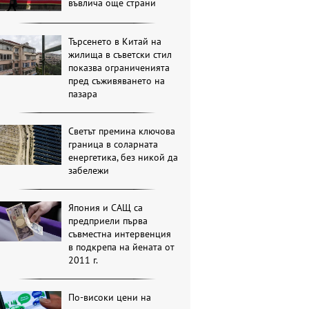
въвлича още страни
Търсенето в Китай на
жилища в съветски стил
показва ограниченията
пред съживяването на
пазара
Светът премина ключова
граница в соларната
енергетика, без никой да
забележи
Япония и САЩ са
предприели първа
съвместна интервенция
в подкрепа на йената от
2011 г.
По-високи цени на