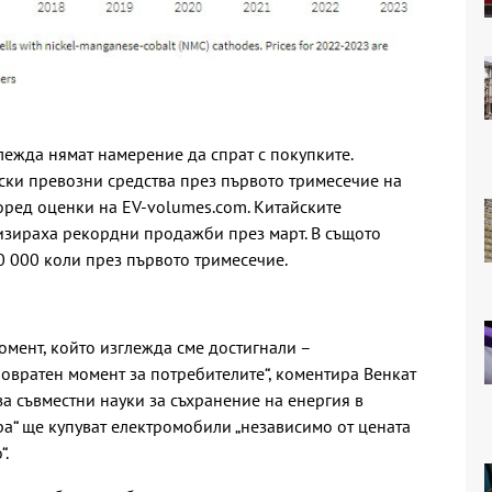
ежда нямат намерение да спрат с покупките.
ски превозни средства през първото тримесечие на
поред оценки на EV-volumes.com. Китайските
лизираха рекордни продажби през март. В същото
0 000 коли през първото тримесечие.
омент, който изглежда сме достигнали –
вратен момент за потребителите“, коментира Венкат
а съвместни науки за съхранение на енергия в
ра“ ще купуват електромобили „независимо от цената
“.