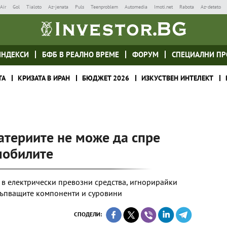
Air
Gol
Tialoto
Az-jenata
Puls
Teenproblem
Automedia
Imoti.net
Rabota
Az-deteto
ИНДЕКСИ
БФБ В РЕАЛНО ВРЕМЕ
ФОРУМ
СПЕЦИАЛНИ ПР
ТА
КРИЗАТА В ИРАН
БЮДЖЕТ 2026
ИЗКУСТВЕН ИНТЕЛЕКТ
атериите не може да спре
мобилите
 в електрически превозни средства, игнорирайки
къпващите компоненти и суровини
СПОДЕЛИ: