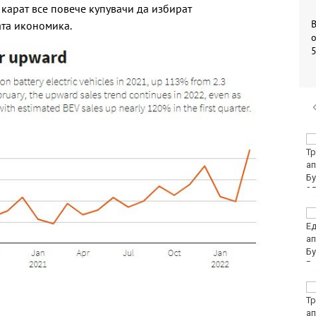
 карат все повече купувачи да избират
та икономика.
о
Убитият мъж на
Младежкия хълм в
Пловдив е от Кричим
Кола се преобърна по
таван на тротоар
Това са последните
дни, в които цените ще
се изписват в лева и в