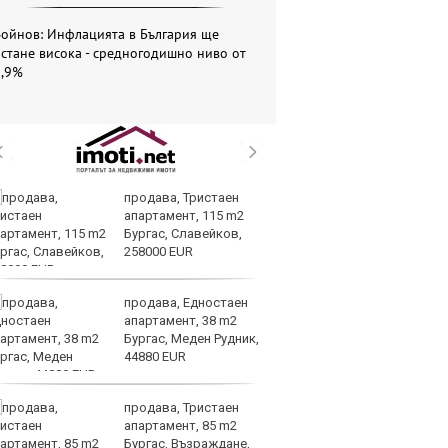
Войнов: Инфлацията в България ще
стане висока - средногодишно ниво от
5,9%
продава, Тристаен
Си
апартамент, 115 m2
съ
Бургас, Славейков,
в 
258000 EUR
ре
изостават
продава, Едностаен
Ко
апартамент, 38 m2
ки
Бургас, Меден Рудник,
за
44880 EUR
уб
продава, Тристаен
Ки
апартамент, 85 m2
м
Бургас, Възраждане,
ин