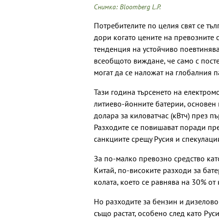
Снимка: Bloomberg L.P.
Потребителите по целия свят се тъл
дори когато цените на превозните 
тенденция на устойчиво поевтинява
всеобщото виждане, че само с пос
могат да се наложат на глобалния п
Тази година търсенето на електром
литиево-йонните батерии, основен 
долара за киловатчас (кВтч) през п
Разходите се повишават поради пре
санкциите срещу Русия и спекулации
За по-малко превозно средство ка
Китай, по-високите разходи за бат
колата, което се равнява на 30% от 
Но разходите за бензин и дизелово
също растат, особено след като Руси