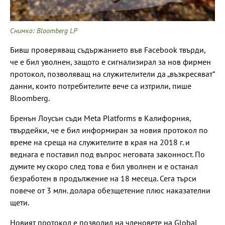
Снимка: Bloomberg LP
Бивш проверяващ съдържанието във Facebook твърди,
че е бил уволнен, защото е сигнализирал за нов фирмен
протокол, позволяващ на служителители да „възкресяват“
данни, които потребителите вече са изтрили, пише
Bloomberg.
Бренън Лоусън съди Meta Platforms в Калифорния,
твърдейки, че е бил информиран за новия протокол по
време на среща на служителите в края на 2018 г. и
веднага е поставил под въпрос неговата законност. По
думите му скоро след това е бил уволнен и е останал
безработен в продължение на 18 месеца. Сега търси
повече от 3 млн. долара обезщетение плюс наказателни
щети.
Новият протокол е позволил на членовете на Global