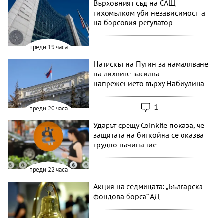
Върховният съд на САЩ
тихомълком уби независимостта
на борсовия регулатор
преди 19 часа
Натискът на Путин за намаляване
на лихвите засилва
напрежението върху Набиулина
1
преди 20 часа
Ударът срещу Coinkite показа, че
защитата на биткойна се оказва
трудно начинание
преди 22 часа
Акция на седмицата: „Българска
фондова борса“ АД