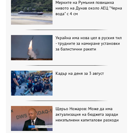
Мерките на Румъния повишиха
нивото на Дунав около АЕЦ "Черна
вода" с 4 см
Украйна има нова цел в руския тил
- трудните за намиране установки
за балистични ракети
Кадър на деня за 3 август
Щерьо Ножаров: Може да има
актуализация на бюджета заради
неизпълнени капиталови разходи