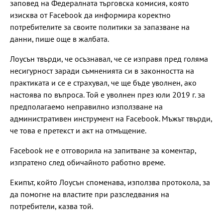
заповед на Федералната търговска комисия, която
изисква от Facebook да информира коректно
потребителите за своите политики за запазване на
данни, пише още в жалбата.
Лоусън твърди, че осъзнавал, че се изправя пред голяма
несигурност заради съмненията си в законността на
практиката и се е страхувал, че ще бъде уволнен, ако
настоява по въпроса. Той е уволнен през юли 2019 г. за
предполагаемо неправилно използване на
административен инструмент на Facebook. Мъжът твърди,
че това е претекст и акт на отмъщение.
Facebook не е отговорила на запитване за коментар,
изпратено след обичайното работно време.
Екипът, който Лоусън споменава, използва протокола, за
да помогне на властите при разследвания на
потребители, казва той.