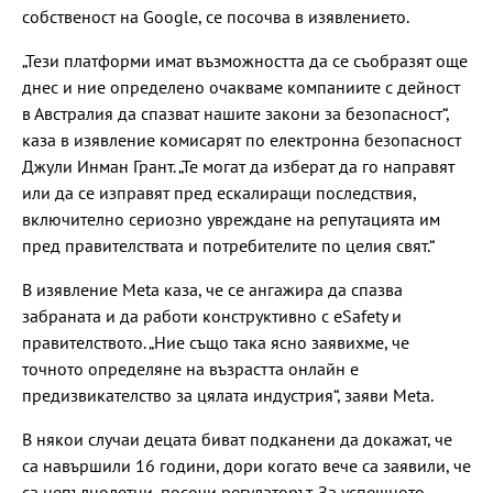
собственост на Google, се посочва в изявлението.
„Тези платформи имат възможността да се съобразят още
днес и ние определено очакваме компаниите с дейност
в Австралия да спазват нашите закони за безопасност“,
каза в изявление комисарят по електронна безопасност
Джули Инман Грант. „Те могат да изберат да го направят
или да се изправят пред ескалиращи последствия,
включително сериозно увреждане на репутацията им
пред правителствата и потребителите по целия свят.“
В изявление Meta каза, че се ангажира да спазва
забраната и да работи конструктивно с eSafety и
правителството. „Ние също така ясно заявихме, че
точното определяне на възрастта онлайн е
предизвикателство за цялата индустрия“, заяви Meta.
В някои случаи децата биват подканени да докажат, че
са навършили 16 години, дори когато вече са заявили, че
са непълнолетни, посочи регулаторът. За успешното