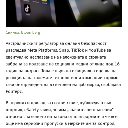
Снимка: Bloomberg
Австралийският регулатор за онлайн безопасност
разследва Meta Platforms, Snap, TikTok и YouTube за
евентуално неспазване на наложената в страната
забрана за ползване на социални медии от лица под 16-
годишна възраст. Това е първата официална оценка на
реакцията на големите технологични компании спрямо
тази безпрецедентна в световен мащаб мярка, съобщава
Ройтерс.
В първия си доклад за съответствие, публикуван във
вторник, eSafety заяви, че има „значителни опасения“
относно спазването на закона от платформите и че все
още има сериозни пропуски в мерките им за контрол.