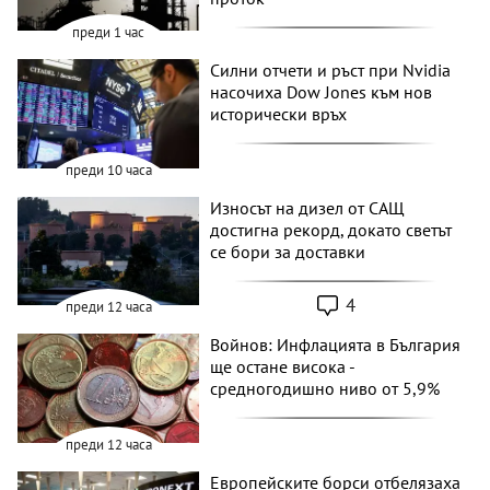
преди 1 час
Силни отчети и ръст при Nvidia
насочиха Dow Jones към нов
исторически връх
преди 10 часа
Износът на дизел от САЩ
достигна рекорд, докато светът
се бори за доставки
4
преди 12 часа
Войнов: Инфлацията в България
ще остане висока -
средногодишно ниво от 5,9%
преди 12 часа
Европейските борси отбелязаха