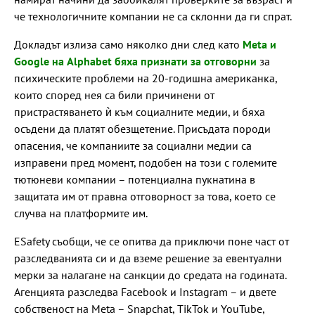
че технологичните компании не са склонни да ги спрат.
Докладът излиза само няколко дни след като
Meta и
Google на Alphabet бяха признати за отговорни
за
психическите проблеми на 20-годишна американка,
които според нея са били причинени от
пристрастяването ѝ към социалните медии, и бяха
осъдени да платят обезщетение. Присъдата породи
опасения, че компаниите за социални медии са
изправени пред момент, подобен на този с големите
тютюневи компании – потенциална пукнатина в
защитата им от правна отговорност за това, което се
случва на платформите им.
ESafety съобщи, че се опитва да приключи поне част от
разследванията си и да вземе решение за евентуални
мерки за налагане на санкции до средата на годината.
Агенцията разследва Facebook и Instagram – и двете
собственост на Meta – Snapchat, TikTok и YouTube,