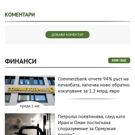
КОМЕНТАРИ
ДОБАВИ КОМЕНТАР
ФИНАНСИ
ВИЖ ОЩЕ
Commerzbank отчете 94% ръст на
печалбата, започва ново обратно
изкупуване за 1,2 млрд. евро
преди 1 час
Петролът поевтинява, след като
Иран и Оман постигнаха
споразумение за Ормузкия
проток*