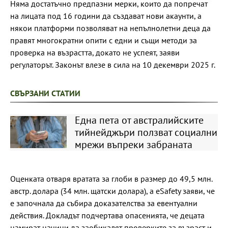
Няма достатъчно предпазни мерки, които да попречат
на лицата под 16 години да създават нови акаунти, а
някои платформи позволяват на непълнолетни деца да
правят многократни опити с едни и същи методи за
проверка на възрастта, докато не успеят, заяви
регулаторът. Законът влезе в сила на 10 декември 2025 г.
СВЪРЗАНИ СТАТИИ
Една пета от австралийските
тийнейджъри ползват социални
мрежи въпреки забраната
Оценката отваря вратата за глоби в размер до 49,5 млн.
австр. долара (34 млн. щатски долара), а eSafety заяви, че
е започнала да събира доказателства за евентуални
действия. Докладът подчертава опасенията, че децата
намират начини да заобикалят проверките за възраст и