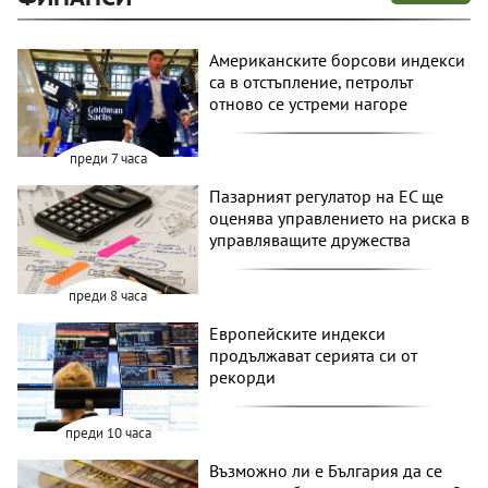
Американските борсови индекси
са в отстъпление, петролът
отново се устреми нагоре
преди 7 часа
Пазарният регулатор на ЕС ще
оценява управлението на риска в
управляващите дружества
преди 8 часа
Европейските индекси
продължават серията си от
рекорди
преди 10 часа
Възможно ли е България да се