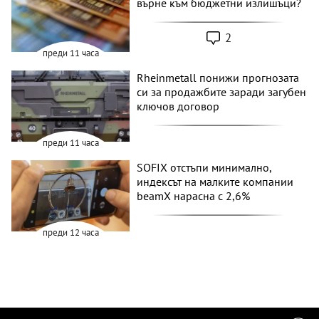
върне към бюджетни излишъци?
2
преди 11 часа
Rheinmetall понижи прогнозата
си за продажбите заради загубен
ключов договор
преди 11 часа
SOFIX отстъпи минимално,
индексът на малките компании
beamX нарасна с 2,6%
преди 12 часа