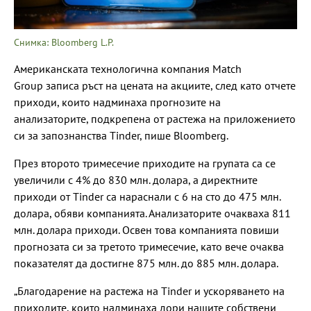
Снимка: Bloomberg L.P.
Американската технологична компания Match
Group записа ръст на цената на акциите, след като отчете
приходи, които надминаха прогнозите на
анализаторите, подкрепена от растежа на приложението
си за запознанства Tinder, пише Bloomberg.
През второто тримесечие приходите на групата са се
увеличили с 4% до 830 млн. долара, а директните
приходи от Tinder са нараснали с 6 на сто до 475 млн.
долара, обяви компанията. Анализаторите очакваха 811
млн. долара приходи. Освен това компанията повиши
прогнозата си за третото тримесечие, като вече очаква
показателят да достигне 875 млн. до 885 млн. долара.
„Благодарение на растежа на Tinder и ускоряването на
приходите, които надминаха дори нашите собствени