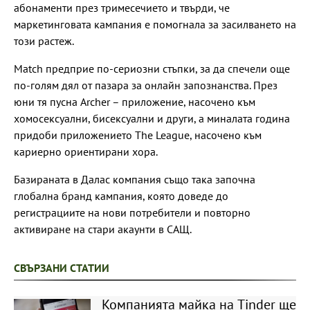
абонаменти през тримесечието и твърди, че
маркетинговата кампания е помогнала за засилването на
този растеж.
Match предприе по-сериозни стъпки, за да спечели още
по-голям дял от пазара за онлайн запознанства. През
юни тя пусна Archer – приложение, насочено към
хомосексуални, бисексуални и други, а миналата година
придоби приложението The League, насочено към
кариерно ориентирани хора.
Базираната в Далас компания също така започна
глобална бранд кампания, която доведе до
регистрациите на нови потребители и повторно
активиране на стари акаунти в САЩ.
СВЪРЗАНИ СТАТИИ
Компанията майка на Tinder ще