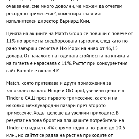
очаквания, сме много доволни, че можем да отчетем
рекордно тримесечие“, коментира главният
изпълнителен директор Бърнард Ким.
Цената на акциите на Match Group се повиши с повече от
11% по време на следборсовата търговия, след като по-
рано завърши сесията в Ню Йорк на ниво от 46,15
долара. От началото на годината стойността на книжата
на гиганта е нараснала с 11%. Ръстът при конкурентния
сайт Bumble е около 4%.
Match, която притежава и други приложения за
запознанства като Hinge и OkCupid, увеличи цените в
Tinder в САЩ през първото тримесечие, както и на
няколко международни пазари през второто
тримесечие. Ходът целеше да увеличи приходите. В
резултат на това броят на плащащите потребители на
Tinder е спаднал с 4% спрямо година по-рано до 10,5
млн., но сайтът се радва на ръст на приходите от