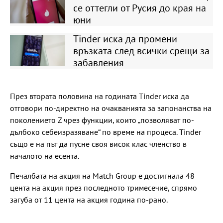
се оттегли от Русия до края на
юни
Tinder иска да промени
връзката след всички срещи за
забавления
През втората половина на годината Tinder иска да
отговори по-директно на очакванията за запонанства на
поколението Z чрез функции, които „позволяват по-
дълбоко себеизразяване“ по време на процеса. Tinder
също е на път да пусне своя висок клас членство в
началото на есента.
Печалбата на акция на Match Group е достигнала 48
цента на акция през последното тримесечие, спрямо
загуба от 11 цента на акция година по-рано.