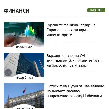
ФИНАНСИ
ВИЖ ОЩЕ
Горещите фондови пазари в
Европа наелектризират
инвеститорите
преди 1 час
Върховният съд на САЩ
тихомълком уби независимостта
на борсовия регулатор
преди 2 часа
Натискът на Путин за намаляване
на лихвите засилва
напрежението върху Набиулина
преди 3 часа