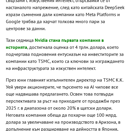
свързани с изкуствения интелект, отърсвайки се от
настаналото напрежение, след като китайската DeepSeek
изрази съмнения дали компании като Meta Platforms и
Google трябва да харчат толкова много пари за
центрове за данни.
Тази седмица
Nvidia стана първата компания в
историята
, достигнала оценка от 4 трлн. долара, което
подчертава подновения ентусиазъм на инвеститорите за
компании като TSMC, които са ключови за изграждането
на инфраструктурата за изкуствен интелект.
През юни главният изпълнителен директор на TSMC К.К.
Уей увери акционерите, че търсенето на AI чипове все
още надвишава предлагането. Освен това потвърди
перспективата за ръст на приходите от продажби през
2025 г. в диапазона от около 20% в щатски долари.
Неговата компания обеща да похарчи още 100 млрд.
долара за увеличаване на производството в Аризона, в
допълнение към разширяване на дейността в Япония,