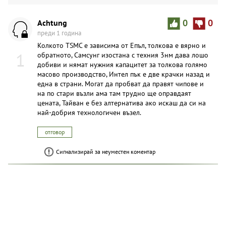
Achtung
0
0
преди 1 година
Колкото TSMC е зависима от Епъл, толкова е вярно и
1
обратното, Самсунг изостана с техния 3нм дава лошо
добиви и нямат нужния капацитет за толкова голямо
масово производство, Интел пък е две крачки назад и
една в страни. Могат да пробват да правят чипове и
на по стари възли ама там трудно ще оправдаят
цената, Тайван е без алтернатива ако искаш да си на
най-добрия технологичен възел.
отговор
Сигнализирай за неуместен коментар