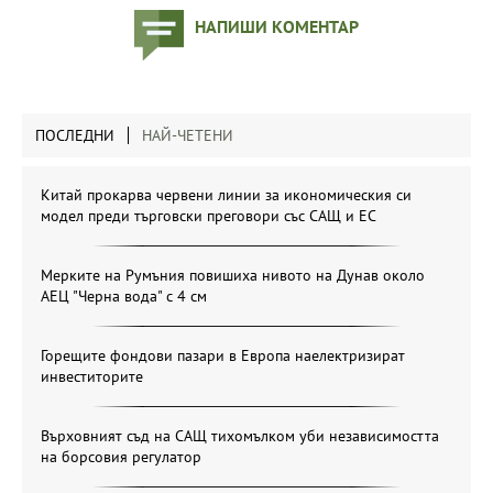
НАПИШИ КОМЕНТАР
ПОСЛЕДНИ
НАЙ-ЧЕТЕНИ
Китай прокарва червени линии за икономическия си
модел преди търговски преговори със САЩ и ЕС
Мерките на Румъния повишиха нивото на Дунав около
АЕЦ "Черна вода" с 4 см
Горещите фондови пазари в Европа наелектризират
инвеститорите
Върховният съд на САЩ тихомълком уби независимостта
на борсовия регулатор