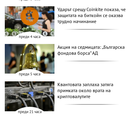
Ударът срещу Coinkite показа, че
защитата на биткойн се оказва
трудно начинание
преди 4 часа
Акция на седмицата: „Българска
фондова борса“ АД
преди 5 часа
Квантовата заплаха затяга
примката около врата на
криптовалутите
преди 21 часа