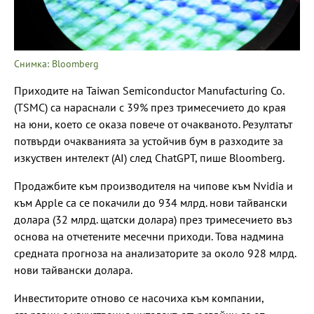
Снимка: Bloomberg
Приходите на Taiwan Semiconductor Manufacturing Co.
(TSMC) са нараснали с 39% през тримесечието до края
на юни, което се оказа повече от очакваното. Резултатът
потвърди очакванията за устойчив бум в разходите за
изкуствен интелект (AI) след ChatGPT, пише Bloomberg.
Продажбите към производителя на чипове към Nvidia и
към Apple са се покачили до 934 млрд. нови тайвански
долара (32 млрд. щатски долара) през тримесечието въз
основа на отчетените месечни приходи. Това надмина
средната прогноза на анализаторите за около 928 млрд.
нови тайвански долара.
Инвеститорите отново се насочиха към компании,