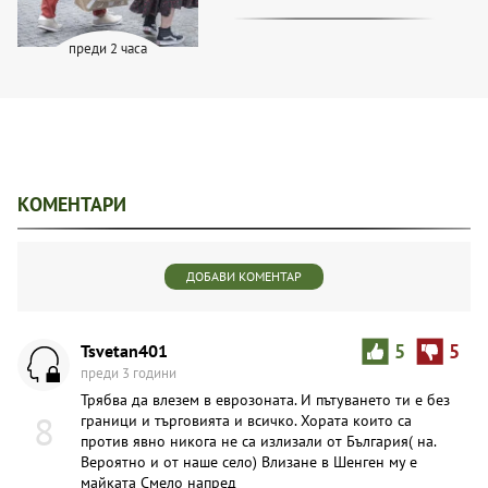
преди 2 часа
КОМЕНТАРИ
ДОБАВИ КОМЕНТАР
Tsvetan401
5
5
преди 3 години
Трябва да влезем в еврозоната. И пътуването ти е без
8
граници и търговията и всичко. Хората които са
против явно никога не са излизали от България( на.
Вероятно и от наше село) Влизане в Шенген му е
майката Смело напред