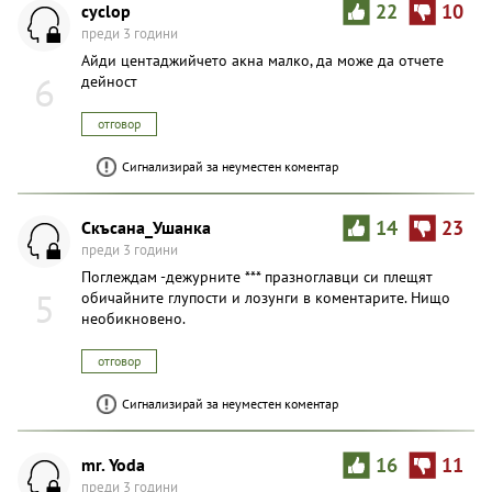
cyclop
22
10
преди 3 години
Айди центаджийчето акна малко, да може да отчете
6
дейност
отговор
Сигнализирай за неуместен коментар
Скъсана_Ушанка
14
23
преди 3 години
Поглеждам -дежурните *** празноглавци си плещят
5
обичайните глупости и лозунги в коментарите. Нищо
необикновено.
отговор
Сигнализирай за неуместен коментар
mr. Yoda
16
11
преди 3 години