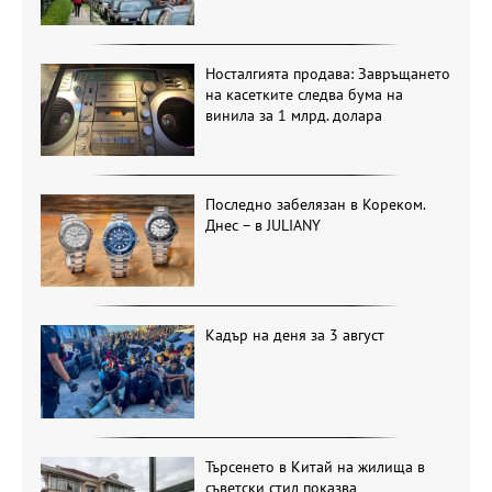
Носталгията продава: Завръщането
на касетките следва бума на
винила за 1 млрд. долара
Последно забелязан в Кореком.
Днес – в JULIANY
Кадър на деня за 3 август
Търсенето в Китай на жилища в
съветски стил показва