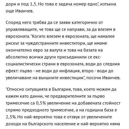
дори и под 1,5. Но това е задача номер едно", изтъкна
още Иванчев.
Според него трябва да се заяви категорично от
управляващите, че това ще се направи, за да влезем в
еврозоната. "Когато влезем в еврозоната, ще намалее
рискът за чуждестранните инвеститори, ще имаме
окончателно евро за валута и това на базата на
абсолютно всички други присъединили се екс-
социалистически страни в еврозоната, води до следния
ефект: първо - не води до инфлация, второ - води до
увеличаване на външните инвестиции", посочи Иванчев.
"Относно ситуацията в България, това, което можем да
кажем като данни, че предварителните за първо
тримесечие са 0,5% увеличение на добавената стойност
спрямо предходното тримесечие, а на годишна база е
2,3%. Но най-вероятно това е отзвук от увеличените
доходи на българското население и най-вероятно няма