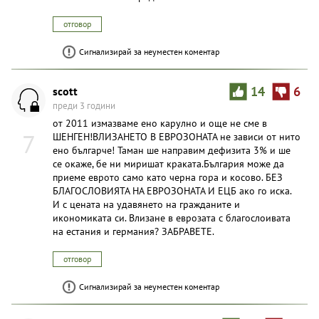
отговор
Сигнализирай за неуместен коментар
scott
14
6
преди 3 години
от 2011 измазваме ено карулно и още не сме в
7
ШЕНГЕН!ВЛИЗАНЕТО В ЕВРОЗОНАТА не зависи от нито
ено българче! Таман ше направим дефизита 3% и ше
се окаже, бе ни миришат краката.България може да
приеме еврото само като черна гора и косово. БЕЗ
БЛАГОСЛОВИЯТА НА ЕВРОЗОНАТА И ЕЦБ ако го иска.
И с цената на удавянето на гражданите и
икономиката си. Влизане в еврозата с благослоивата
на естания и германия? ЗАБРАВЕТЕ.
отговор
Сигнализирай за неуместен коментар