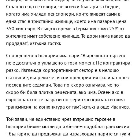
Странно е да се говори, че всички българи са бедни,
когато има хиляди пенсионери, които живеят сами в
една стая в тристайно жилище, което има пазарна цена
350 хил. евро. В същото време в Германия само 25% от
жителите имат собствено жилище. Те дори няма какво да
продадат", изтъкна гостът.
Според него в България има пари. "Вътрешното търсене
не е достатъчно уплашено в този момент. Не контрактира
рязко. Изглежда корпоративният сектор е в нелошо
състояние, въпреки че някои предприятия фалират през
последните седмици. Това по-скоро означава, че по-
скоро би била плитка рецесията, ако има. Освен ако в
еврозоната не се разрази по-сериозно кризата и няма
трансмисия на конюнктура от там", изтъкна още Иванчев.
Той заяви, че единствено чрез вътрешно търсене в
България бихме могли да избегнем подобна трансмисия
- българите да продължат да изразходват парите си тук и