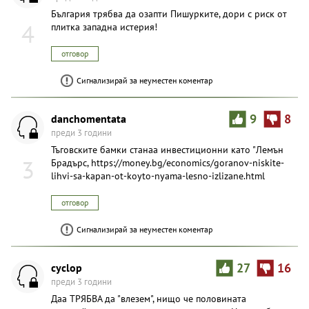
България трябва да озапти Пишурките, дори с риск от
4
плитка западна истерия!
отговор
Сигнализирай за неуместен коментар
danchomentata
9
8
преди 3 години
Тъговските бамки станаа инвестиционни като "Лемън
3
Брадърс, https://money.bg/economics/goranov-niskite-
lihvi-sa-kapan-ot-koyto-nyama-lesno-izlizane.html
отговор
Сигнализирай за неуместен коментар
cyclop
27
16
преди 3 години
Даа ТРЯБВА да "влезем", нищо че половината