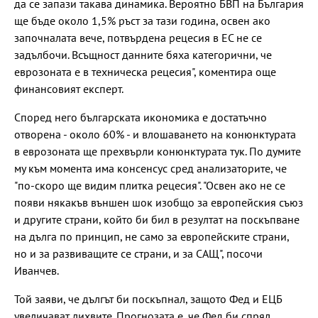
да се запази такава динамика. Вероятно БВП на България
ще бъде около 1,5% ръст за тази година, освен ако
започналата вече, потвърдена рецесия в ЕС не се
задълбочи. Всъщност данните бяха категорични, че
еврозоната е в техническа рецесия", коментира още
финансовият експерт.
Според него българската икономика е достатъчно
отворена - около 60% - и влошаването на конюнктурата
в еврозоната ще прехвърли конюнктурата тук. По думите
му към момента има консенсус сред анализаторите, че
"по-скоро ще видим плитка рецесия". "Освен ако не се
появи някакъв външен шок изобщо за европейския съюз
и другите страни, който би бил в резултат на поскъпване
на дълга по принцип, не само за европейските страни,
но и за развиващите се страни, и за САЩ", посочи
Иванчев.
Той заяви, че дългът би поскъпнал, защото Фед и ЕЦБ
увеличават лихвите. Прогнозата е, че Фед би спрял