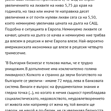
увеличението на лихвите на ниво 5,75 до края на
годината, но така или иначе те направиха десет
увеличения и от почти нулеви лихви сега са на 5,50,
което неминуемо увеличава цената на дълга на САЩ.
Подобна е ситуацията в Европа. Неминуемо лихвите се
качват, цената на дълга се качва и неминуемо ние трябва
да влезем в рецесия и вече Европа влезе. Най-вероятно
американската икономика ще влезе в рецесия четвърто
тримесечие.
"В България бизнесът е толкова малък, че е трудно
унищожим. В допълнение има изключително голяма
ликвидност. Колкото и странно да звучи богатството на
българите се увеличи - имаме 72 млрд. лева в банковата
система. Винаги е въпрос на фундаментални знания и
гледна точка (...), но когато в нечия същност преобладава
социалистическото, недоволството, неудовлетворението
от живота или например от жена му, той винаги ще
говори, че някой е по-беден, че се увеличава бедността.