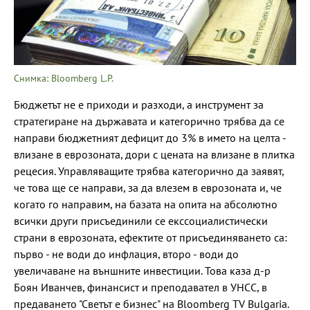
Снимка: Bloomberg L.P.
Бюджетът не е приходи и разходи, а инструмент за
стратегиране на държавата и категорично трябва да се
направи бюджетният дефицит до 3% в името на целта -
влизане в еврозоната, дори с цената на влизане в плитка
рецесия. Управляващите трябва категорично да заявят,
че това ще се направи, за да влезем в еврозоната и, че
когато го направим, на базата на опита на абсолютно
всички други присъединили се екссоциалистически
страни в еврозоната, ефектите от присъединяването са:
първо - не води до инфлация, второ - води до
увеличаване на външните инвестиции. Това каза д-р
Боян Иванчев, финансист и преподавател в УНСС, в
предаването "Светът е бизнес" на Bloomberg TV Bulgaria.