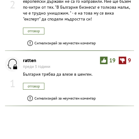
2
европейски държави не са го направили. Ние ще бъзем
по-хитри от тях. "В България бизнесът е толкова малък,
че е трудно унищожим. " - е на това му се вика
"експерт" да сподели мъдростта си!
отговор
Сигнализирай за неуместен коментар
ratten
19
9
преди 3 години
България трябва да влезе в шенген.
1
отговор
Сигнализирай за неуместен коментар