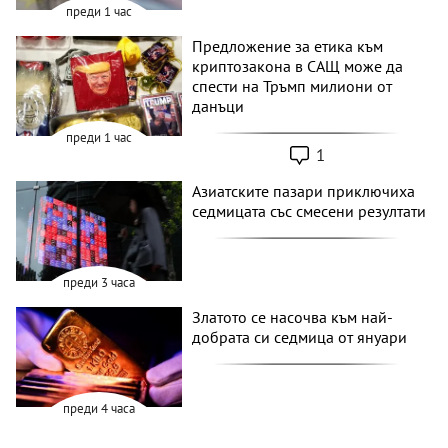
преди 1 час
Предложение за етика към
криптозакона в САЩ може да
спести на Тръмп милиони от
данъци
преди 1 час
1
Азиатските пазари приключиха
седмицата със смесени резултати
преди 3 часа
Златото се насочва към най-
добрата си седмица от януари
преди 4 часа