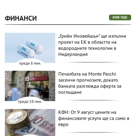
ФИНАНСИ
ВИЖ ОЩЕ
„Грийн Иновейшън“ ще изпълни
проект на ЕК в областта на
водородните технологии в
Нидерландия
преди 8 мин.
Печалбата на Monte Paschi
засенчи прогнозите, докато
банката разглежда оферта за
поглъщане
преди 58 мин.
КФН: От 9 август цените на
финансовите услуги ще са само в
евро