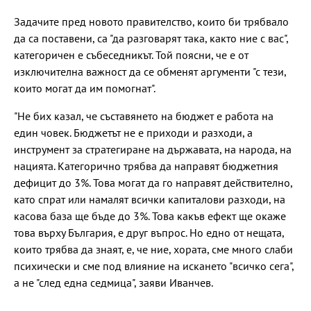
Задачите пред новото правителство, които би трябвало
да са поставени, са "да разговарят така, както ние с вас",
категоричен е събеседникът. Той поясни, че е от
изключителна важност да се обменят аргументи "с тези,
които могат да им помогнат".
"Не бих казал, че съставянето на бюджет е работа на
един човек. Бюджетът не е приходи и разходи, а
инструмент за стратегиране на държавата, на народа, на
нацията. Категорично трябва да направят бюджетния
дефицит до 3%. Това могат да го направят действително,
като спрат или намалят всички капиталови разходи, на
касова база ще бъде до 3%. Това какъв ефект ще окаже
това върху България, е друг въпрос. Но едно от нещата,
които трябва да знаят, е, че ние, хората, сме много слаби
психически и сме под влияние на искането "всичко сега",
а не "след една седмица", заяви Иванчев.