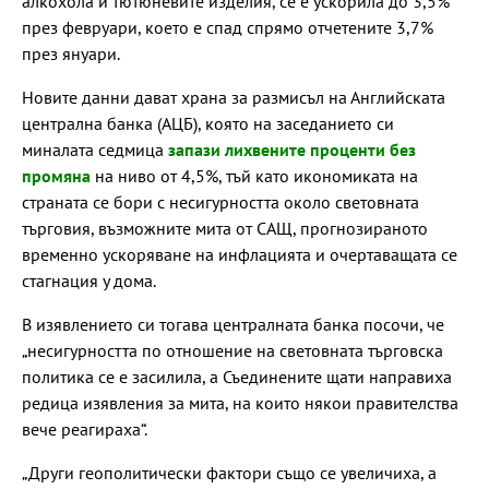
алкохола и тютюневите изделия, се е ускорила до 3,5%
през февруари, което е спад спрямо отчетените 3,7%
през януари.
Новите данни дават храна за размисъл на Английската
централна банка (АЦБ), която на заседанието си
миналата седмица
запази лихвените проценти без
промяна
на ниво от 4,5%, тъй като икономиката на
страната се бори с несигурността около световната
търговия, възможните мита от САЩ, прогнозираното
временно ускоряване на инфлацията и очертаващата се
стагнация у дома.
В изявлението си тогава централната банка посочи, че
„несигурността по отношение на световната търговска
политика се е засилила, а Съединените щати направиха
редица изявления за мита, на които някои правителства
вече реагираха“.
„Други геополитически фактори също се увеличиха, а