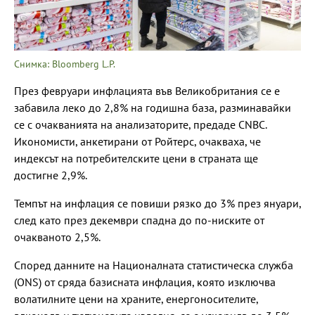
Снимка: Bloomberg L.P.
През февруари инфлацията във Великобритания се е
забавила леко до 2,8% на годишна база, разминавайки
се с очакванията на анализаторите, предаде CNBC.
Икономисти, анкетирани от Ройтерс, очакваха, че
индексът на потребителските цени в страната ще
достигне 2,9%.
Темпът на инфлация се повиши рязко до 3% през януари,
след като през декември спадна до по-ниските от
очакваното 2,5%.
Според данните на Националната статистическа служба
(ONS) от сряда базисната инфлация, която изключва
волатилните цени на храните, енергоносителите,