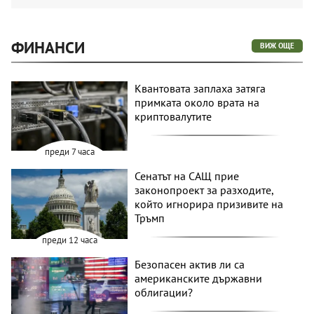
ФИНАНСИ
ВИЖ ОЩЕ
Квантовата заплаха затяга
примката около врата на
криптовалутите
преди 7 часа
Сенатът на САЩ прие
законопроект за разходите,
който игнорира призивите на
Тръмп
преди 12 часа
Безопасен актив ли са
американските държавни
облигации?