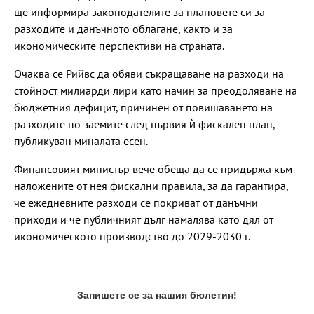
ще информира законодателите за плановете си за
разходите и данъчното облагане, както и за
икономическите перспективи на страната.
Очаква се Рийвс да обяви съкращаване на разходи на
стойност милиарди лири като начин за преодоляване на
бюджетния дефицит, причинен от повишаването на
разходите по заемите след първия ѝ фискален план,
публикуван миналата есен.
Финансовият министър вече обеща да се придържа към
наложените от нея фискални правила, за да гарантира,
че ежедневните разходи се покриват от данъчни
приходи и че публичният дълг намалява като дял от
икономическото производство до 2029-2030 г.