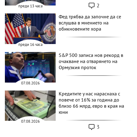
2
преди 13 часа
Фед трябва да започне да се
вслушва в мнението на
обикновените хора
преди 16 часа
S&P 500 записа нов рекорд в
очакване на отварянето на
Ормузкия проток
07.08.2026
Кредитите у нас нараснаха с
повече от 16% за година до
близо 66 млрд. евро в края на
юни
07.08.2026
3