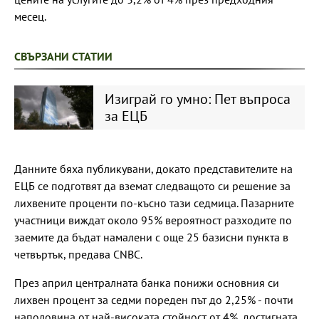
месец.
СВЪРЗАНИ СТАТИИ
Изиграй го умно: Пет въпроса
за ЕЦБ
Данните бяха публикувани, докато представителите на
ЕЦБ се подготвят да вземат следващото си решение за
лихвените проценти по-късно тази седмица. Пазарните
участници виждат около 95% вероятност разходите по
заемите да бъдат намалени с още 25 базисни пункта в
четвъртък, предава CNBC.
През април централната банка понижи основния си
лихвен процент за седми пореден път до 2,25% - почти
наполовина от най-високата стойност от 4%, достигната