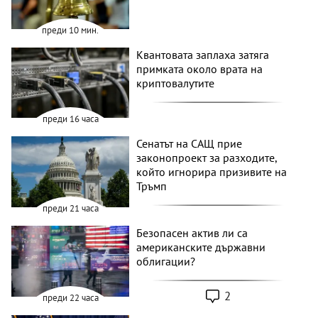
преди 10 мин.
Квантовата заплаха затяга
примката около врата на
криптовалутите
преди 16 часа
Сенатът на САЩ прие
законопроект за разходите,
който игнорира призивите на
Тръмп
преди 21 часа
Безопасен актив ли са
американските държавни
облигации?
2
преди 22 часа