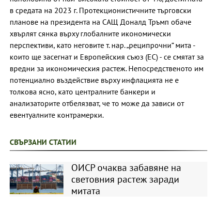
в средата на 2023 г. Протекционистичните търговски
планове на президента на САЩ Доналд Тръмп обаче
хвърлят сянка върху глобалните икономически
перспективи, като неговите т. нар. „реципрочни“ мита -
които ще засегнат и Европейския съюз (ЕС) - се смятат за
вредни за икономическия растеж. Непосредственото им
потенциално въздействие върху инфлацията не е
толкова ясно, като централните банкери и
анализаторите отбелязват, че то може да зависи от
евентуалните контрамерки.
СВЪРЗАНИ СТАТИИ
ОИСР очаква забавяне на
световния растеж заради
митата