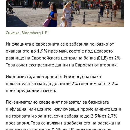
Снимка: Bloomberg L.P.
Инфлацията в еврозоната се е забавила по-рязко от
очакваното до 1,9% през май, което е под целевото
равнище на Европейската централна банка (ЕЦБ) от 2%.
Това сочат експресните данни на Евростат от вторник.
Икономисти, анкетирани от Ройтерс, очакваха
показателят за май да достигне 2% след темпа от 2,2%
през предходния месец.
По-внимателно следеният показател за базисната
инфлация, или цените, изключващи променливите цени
на горивата и храните, сочи забавяне до 2,3% от 2,7%
през април. Това се дължи на забавянето на растежа на
цените на услугите до 3,2% от 4% през предходния