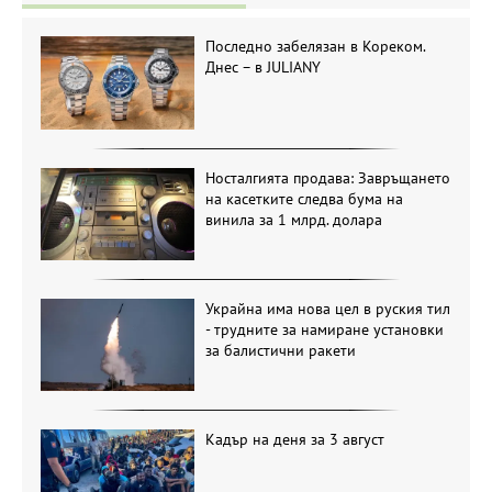
Последно забелязан в Кореком.
Днес – в JULIANY
Носталгията продава: Завръщането
на касетките следва бума на
винила за 1 млрд. долара
Украйна има нова цел в руския тил
- трудните за намиране установки
за балистични ракети
Кадър на деня за 3 август