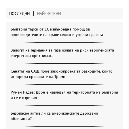
ПОСЛЕДНИ
НАЙ-ЧЕТЕНИ
България търси от ЕС извънредна помощ за
производителите на краве мляко и угоени прасета
Залогът на Германия за газа излага на риск европейската
енергетика през зимата
Сенатът на САЩ прие законопроект за разходите, който
игнорира призивите на Тръмп
Румен Радев: Дрон е навлязъл на територията на България
и се е взривил
Безопасен актив ли са американските държавни
облигации?