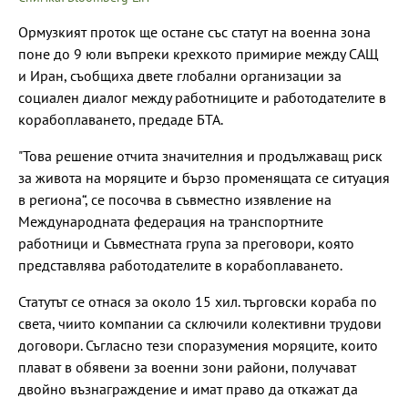
Ормузкият проток ще остане със статут на военна зона
поне до 9 юли въпреки крехкото примирие между САЩ
и Иран, съобщиха двете глобални организации за
социален диалог между работниците и работодателите в
корабоплаването, предаде БТА.
"Това решение отчита значителния и продължаващ риск
за живота на моряците и бързо променящата се ситуация
в региона“, се посочва в съвместно изявление на
Международната федерация на транспортните
работници и Съвместната група за преговори, която
представлява работодателите в корабоплаването.
Статутът се отнася за около 15 хил. търговски кораба по
света, чиито компании са сключили колективни трудови
договори. Съгласно тези споразумения моряците, които
плават в обявени за военни зони райони, получават
двойно възнаграждение и имат право да откажат да