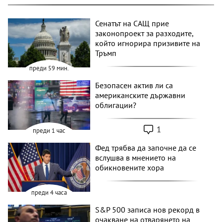
Сенатът на САЩ прие
законопроект за разходите,
който игнорира призивите на
Тръмп
преди 59 мин.
Безопасен актив ли са
американските държавни
облигации?
1
преди 1 час
Фед трябва да започне да се
вслушва в мнението на
обикновените хора
преди 4 часа
S&P 500 записа нов рекорд в
очакване на отварянето на