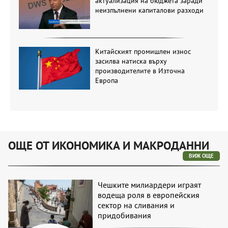
актуализация на бюджета заради
неизпълнени капиталови разходи
Китайският промишлен износ
засилва натиска върху
производителите в Източна
Европа
ОЩЕ ОТ ИКОНОМИКА И МАКРОДАННИ
ВИЖ ОЩЕ
Чешките милиардери играят
водеща роля в европейския
сектор на сливания и
придобивания