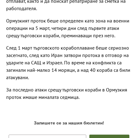
отплават, както и да поискат репатриране за сметка на
работодателя.
Ормузкият проток беше определен като зона на военни
операции на 5 март, четири дни след първите атаки
срещу търговски кораби, преминаващи през него.
След 1 март търговското корабоплаване беше сериозно
засегнато, след като Иран затвори протока в отговор на
ударите на САЩ и Израел. По време на конфликта са
загинали най-малко 14 моряци, а над 40 кораба са били
атакувани.
За последно атаки срещу търговски кораби в Ормузкия
проток имаше миналата седмица.