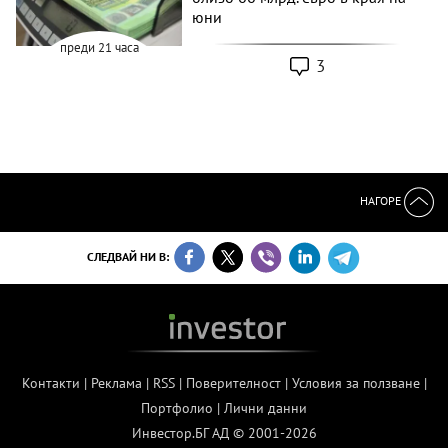
юни
преди 21 часа
3
НАГОРЕ
СЛЕДВАЙ НИ В:
Контакти
|
Реклама
|
RSS
|
Поверителност
|
Условия за ползване
|
Портфолио
|
Лични данни
Инвестор.БГ АД © 2001-2026