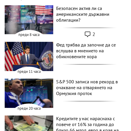
Безопасен актив ли са
американските държавни
облигации?
2
преди 8 часа
Фед трябва да започне да се
вслушва в мнението на
обикновените хора
преди 11 часа
S&P 500 записа нов рекорд в
очакване на отварянето на
Ормузкия проток
преди 20 часа
Кредитите у нас нараснаха с
повече от 16% за година до
близо 66 млрд. евро в края на