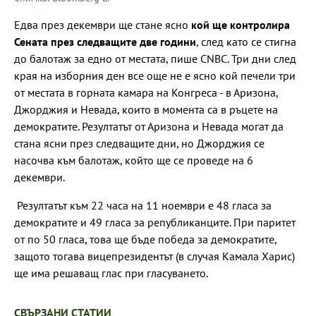
Едва през декември ще стане ясно
кой ще контролира
Сената през следващите две години
, след като се стигна
до балотаж за едно от местата, пише CNBC. Три дни след
края на изборния ден все още не е ясно кой печели три
от местата в горната камара на Конгреса - в Аризона,
Джорджия и Невада, които в момента са в ръцете на
демократите. Резултатът от Аризона и Невада могат да
стана ясни през следващите дни, но Джорджия се
насочва към балотаж, който ще се проведе на 6
декември.
Резултатът към 22 часа на 11 ноември е 48 гласа за
демократите и 49 гласа за републиканците. При паритет
от по 50 гласа, това ще бъде победа за демократите,
защото тогава вицепрезидентът (в случая Камала Харис)
ще има решаващ глас при гласуването.
СВЪРЗАНИ СТАТИИ