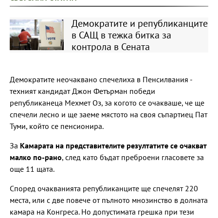
Демократите и републиканците
в САЩ в тежка битка за
контрола в Сената
Демократите неочаквано спечелиха в Пенсилвания -
техният кандидат Джон Фетърман победи
републиканеца Мехмет Оз, за когото се очакваше, че ще
спечели лесно и ще заеме мястото на своя съпартиец Пат
Туми, който се пенсионира.
За
Камарата на представителите резултатите се очакват
малко по-рано
, след като бъдат преброени гласовете за
още 11 щата.
Според очакванията републиканците ще спечелят 220
места, или с две повече от пълното мнозинство в долната
камара на Конгреса. Но допустимата грешка при тези