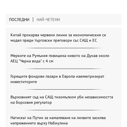
ПОСЛЕДНИ
НАЙ-ЧЕТЕНИ
Китай прокарва червени линии за икономическия си
модел преди търговски преговори със САЩ и ЕС
Мерките на Румъния повишиха нивото на Дунав около
АЕЦ "Черна вода" с 4 см
Горещите фондови пазари в Европа наелектризират
инвеститорите
Върховният съд на САЩ тихомълком уби независимостта
на борсовия регулатор
Натискът на Путин за намаляване на лихвите засилва
напрежението върху Набиулина