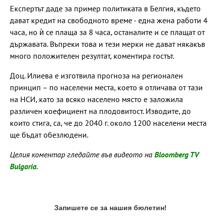
Експертът даде за пример политиката в Белгия, където
дават кредит на свободното време - една жена работи 4
часа, но ѝ се плаща за 8 часа, останалите и се плащат от
държавата. Въпреки това и тези мерки не дават някакъв
много положителен резултат, коментира гостът.
Доц. Илиева е изготвила прогноза на регионален
принцип – по населени места, което я отличава от тази
на НСИ, като за всяко населено място е заложила
различен коефициент на плодовитост. Изводите, до
които стига, са, че до 2040 г. около 1200 населени места
ще бъдат обезлюдени.
Целия коментар гледайте във видеото на
Bloomberg TV
Bulgaria
.