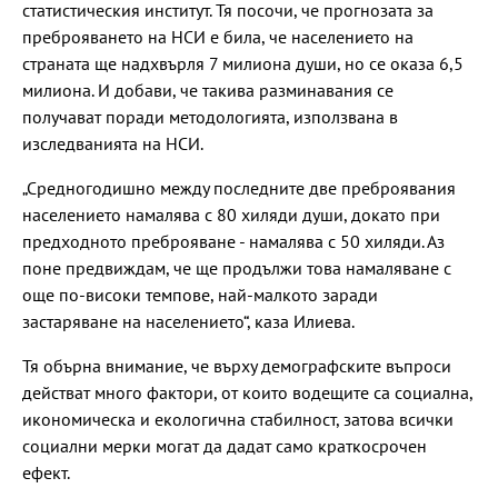
статистическия институт. Тя посочи, че прогнозата за
преброяването на НСИ е била, че населението на
страната ще надхвърля 7 милиона души, но се оказа 6,5
милиона. И добави, че такива разминавания се
получават поради методологията, използвана в
изследванията на НСИ.
„Средногодишно между последните две преброявания
населението намалява с 80 хиляди души, докато при
предходното преброяване - намалява с 50 хиляди. Аз
поне предвиждам, че ще продължи това намаляване с
още по-високи темпове, най-малкото заради
застаряване на населението“, каза Илиева.
Тя обърна внимание, че върху демографските въпроси
действат много фактори, от които водещите са социална,
икономическа и екологична стабилност, затова всички
социални мерки могат да дадат само краткосрочен
ефект.