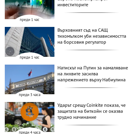
инвеститорите
преди 1 час
Върховният съд на САЩ
тихомълком уби независимостта
на борсовия регулатор
преди 1 час
Натискът на Путин за намаляване
на лихвите засилва
напрежението върху Набиулина
преди 3 часа
Ударът срещу Coinkite показа, че
защитата на биткойн се оказва
трудно начинание
преди 4 часа