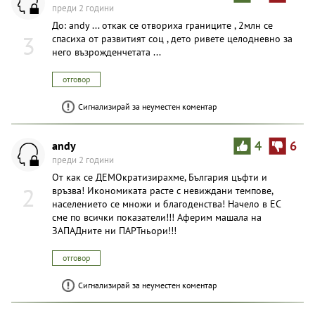
преди 2 години
До: andy ... откак се отвориха границите , 2млн се
3
спасиха от развитият соц , дето ривете целодневно за
него възрожденчетата ...
отговор
Сигнализирай за неуместен коментар
andy
4
6
преди 2 години
От как се ДЕМОкратизирахме, България цъфти и
2
връзва! Икономиката расте с невиждани темпове,
населението се множи и благоденства! Начело в ЕС
сме по всички показатели!!! Аферим машала на
ЗАПАДните ни ПАРТньори!!!
отговор
Сигнализирай за неуместен коментар