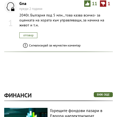
Gna
11
1
преди 2 години
2040г. България под 5 млн., това казва всичко- за
1
оценката на хората към управляващи, за начина на
живот и т.н.
отговор
Сигнализирай за неуместен коментар
ФИНАНСИ
ВИЖ ОЩЕ
Горещите фондови пазари в
Европа наелектризират