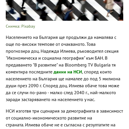
Снимка: Pixabay
Населението на България ще продължи да намалява с
още по-високи темпове от очакваното. Това
прогнозира доц. Надежда Илиева, ръководител секция
"Икономическа и социална география" към БАН. В
предаването "В развитие" на Bloomberg TV Bulgaria тя
коментира последните
данни на НСИ
, според които
населението на България ще намалее до под 5 милиона
души през 2090 г. Според доц. Илиева обаче това може
да се случи по-рано - малко след 2040 г., най-малкото
заради застаряването на населението у нас.
НСИ изготвя три сценария за демографията в зависимост
от социално-икономическото развитие на
страната. Илиева обаче не е съгласна с резултатите на