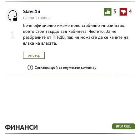
Slavi.13
3
4
преди 1 година
Вече официално имаме ново стабилно мнозинство,
1
което стои твърдо зад кабинета. Честито. За не
разбралите от ПП-ДБ, пак не можахте да се качите на
влака на властта.
отговор
Сигнализирай за неуместен коментар
ФИНАНСИ
ВИЖ ОЩЕ