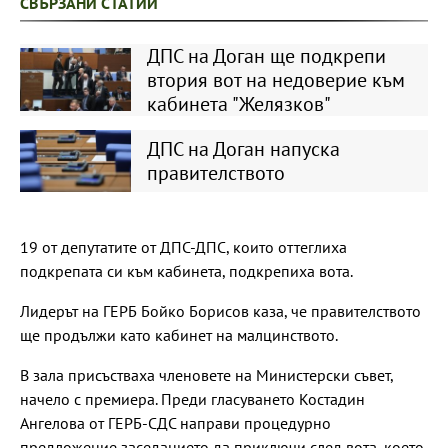
СВЪРЗАНИ СТАТИИ
ДПС на Доган ще подкрепи
втория вот на недоверие към
кабинета "Желязков"
ДПС на Доган напуска
правителството
19 от депутатите от ДПС-ДПС, които оттеглиха
подкрепата си към кабинета, подкрепиха вота.
Лидерът на ГЕРБ Бойко Борисов каза, че правителството
ще продължи като кабинет на малцинството.
В зала присъстваха членовете на Министерски съвет,
начело с премиера. Преди гласуването Костадин
Ангелова от ГЕРБ-СДС направи процедурно
предложение заседанието да приключи след вота, което