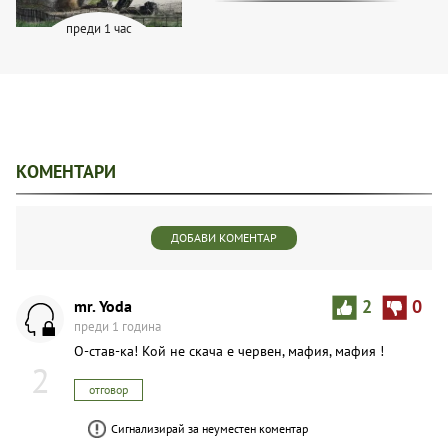
преди 1 час
КОМЕНТАРИ
ДОБАВИ КОМЕНТАР
mr. Yoda
2
0
преди 1 година
O-став-ка! Кой не скача е червен, мафия, мафия !
2
отговор
Сигнализирай за неуместен коментар