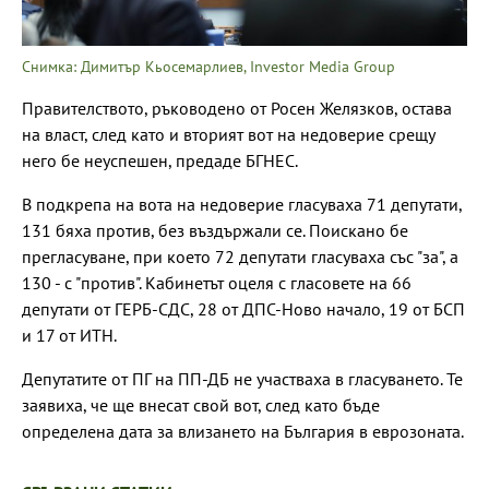
Снимка: Димитър Кьосемарлиев, Investor Media Group
Правителството, ръководено от Росен Желязков, остава
на власт, след като и вторият вот на недоверие срещу
него бе неуспешен, предаде БГНЕС.
В подкрепа на вота на недоверие гласуваха 71 депутати,
131 бяха против, без въздържали се. Поискано бе
прегласуване, при което 72 депутати гласуваха със "за", а
130 - с "против". Кабинетът оцеля с гласовете на 66
депутати от ГЕРБ-СДС, 28 от ДПС-Ново начало, 19 от БСП
и 17 от ИТН.
Депутатите от ПГ на ПП-ДБ не участваха в гласуването. Те
заявиха, че ще внесат свой вот, след като бъде
определена дата за влизането на България в еврозоната.