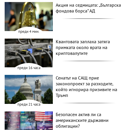
Акция на седмицата: „Българска
фондова борса“ АД
преди 4 мин.
Квантовата заплаха затяга
примката около врата на
криптовалутите
преди 16 часа
Сенатът на САЩ прие
законопроект за разходите,
който игнорира призивите на
Тръмп
преди 21 часа
Безопасен актив ли са
американските държавни
облигации?