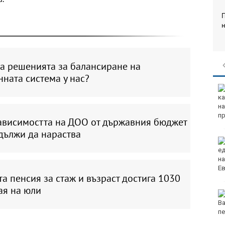
н
са решенията за балансиране на
ната система у нас?
Ученичка създаде
карта за подаване на
сигнали за препълнени
контейнери във Варна
ависимостта на ДОО от държавния бюджет
дължи да нараства
Варна посреща един
от символите на
обединена Европа
а пенсия за стаж и възраст достига 1030
рая на юли
Редица райони на
Варна са без вода в
петък