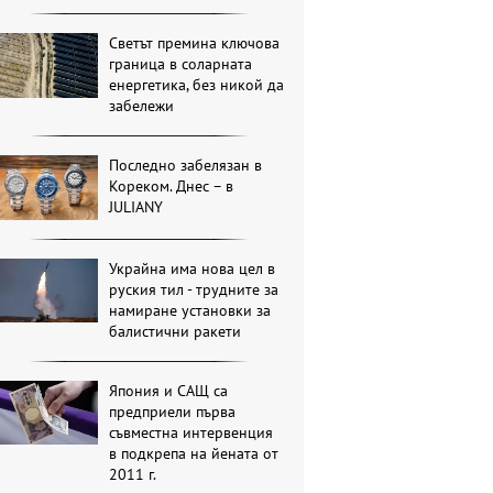
Светът премина ключова
граница в соларната
енергетика, без никой да
забележи
Последно забелязан в
Кореком. Днес – в
JULIANY
Украйна има нова цел в
руския тил - трудните за
намиране установки за
балистични ракети
Япония и САЩ са
предприели първа
съвместна интервенция
в подкрепа на йената от
2011 г.