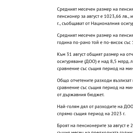
Средният месечен размер на пенсият
пенсионер за август е 1023,66 лв., 
г., съобщават от Националния осигу
Средният месечен размер на пенсият
година по-рано той е по-висок със 1
Към 31 август общият размер на о
осигуряване (ДОО) е над 8,5 млрд. л
сравнение със същия период на мин
Общо отчетените разходи възлизат на
сравнение със същия период на мин
от държавния бюджет.
Най-голям дял от разходите на ДОО 
спрямо същия период на 2023 г.
Броят на пенсионерите за август е 2
същия месец на предходната годин