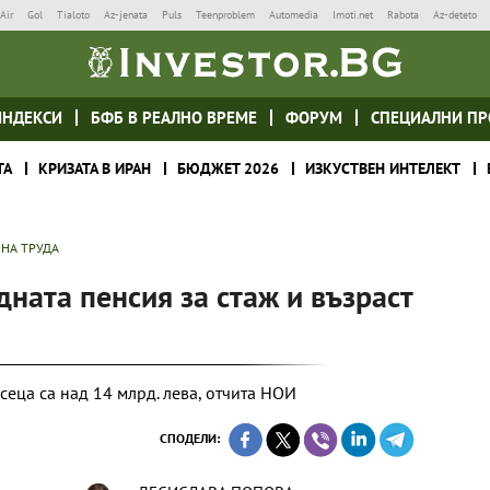
Air
Gol
Tialoto
Az-jenata
Puls
Teenproblem
Automedia
Imoti.net
Rabota
Az-deteto
ИНДЕКСИ
БФБ В РЕАЛНО ВРЕМЕ
ФОРУМ
СПЕЦИАЛНИ ПР
ТА
КРИЗАТА В ИРАН
БЮДЖЕТ 2026
ИЗКУСТВЕН ИНТЕЛЕКТ
 НА ТРУДА
дната пенсия за стаж и възраст
сеца са над 14 млрд. лева, отчита НОИ
СПОДЕЛИ: