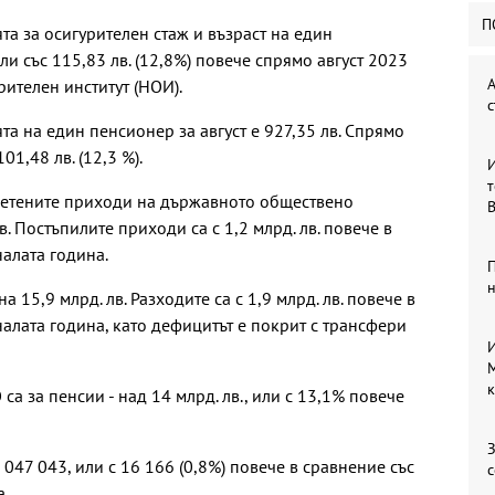
П
а за осигурителен стаж и възраст на един
или със 115,83 лв. (12,8%) повече спрямо август 2023
А
рителен институт (НОИ).
с
а на един пенсионер за август е 927,35 лв. Спрямо
01,48 лв. (12,3 %).
И
т
тчетените приходи на държавното обществено
B
в. Постъпилите приходи са с 1,2 млрд. лв. повече в
алата година.
П
 15,9 млрд. лв. Разходите са с 1,9 млрд. лв. повече в
алата година, като дефицитът е покрит с трансфери
И
M
к
са за пенсии - над 14 млрд. лв., или с 13,1% повече
З
 047 043, или с 16 166 (0,8%) повече в сравнение със
а.