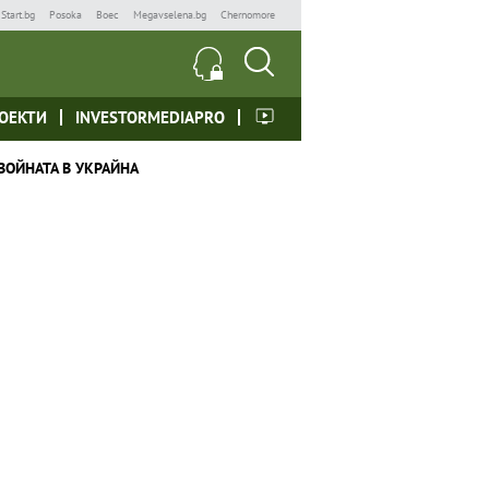
Start.bg
Posoka
Boec
Megavselena.bg
Chernomore
ОЕКТИ
INVESTORMEDIAPRO
ВОЙНАТА В УКРАЙНА