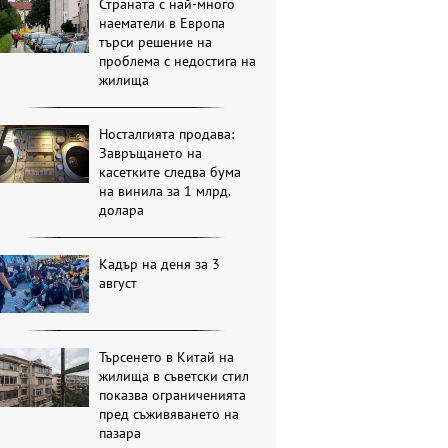
Страната с най-много
наематели в Европа
търси решение на
проблема с недостига на
жилища
Носталгията продава:
Завръщането на
касетките следва бума
на винила за 1 млрд.
долара
Кадър на деня за 3
август
Търсенето в Китай на
жилища в съветски стил
показва ограниченията
пред съживяването на
пазара