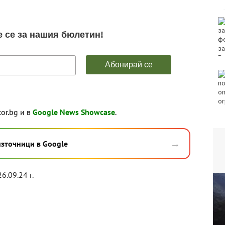
E
4 разследвания за
пласиране на
фентанил са
започнати във Варна
само през юли
Петролът поскъпва
заради опасенията от
ограничителни мерки
в Ормузкия проток
80
tor.bg и в
Google News Showcase
.
→
източници в Google
26.09.24 г.