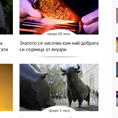
преди 60 мин.
а
Златото се насочва към най-добрата
тати
си седмица от януари
преди 2 часа