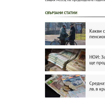
СВЪРЗАНИ СТАТИИ
Какви 
пенсион
НОИ: З
ще про
Среднат
лв. в к