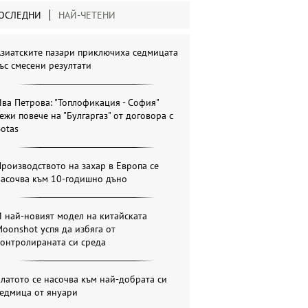
ОСЛЕДНИ
НАЙ-ЧЕТЕНИ
зиатските пазари приключиха седмицата
ъс смесени резултати
ва Петрова: "Топлофикация - София"
ежи повече на "Булгаргаз" от договора с
otas
роизводството на захар в Европа се
насочва към 10-годишно дъно
 най-новият модел на китайската
oonshot успя да избяга от
онтролираната си среда
латото се насочва към най-добрата си
седмица от януари